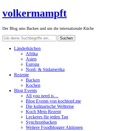
volkermampft
Der Blog ums Backen und um die internationale Küche
Länderküchen
Afrika
Asien
Europa
Nord- & Südamerika
Rezepte
Backen
Kochen
Blog Events
All you need is…
Blog Events von kochtopf.me
Die kulinarische Weltreise
Koch Mein Rezept
Leckeres für jeden Tag
Synchronbacken
Weitere Foodblogger Aktionen