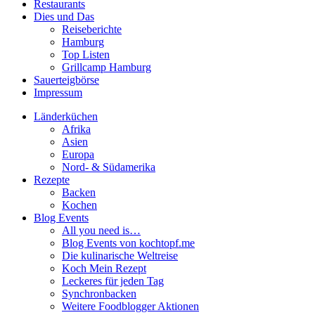
Restaurants
Dies und Das
Reiseberichte
Hamburg
Top Listen
Grillcamp Hamburg
Sauerteigbörse
Impressum
Länderküchen
Afrika
Asien
Europa
Nord- & Südamerika
Rezepte
Backen
Kochen
Blog Events
All you need is…
Blog Events von kochtopf.me
Die kulinarische Weltreise
Koch Mein Rezept
Leckeres für jeden Tag
Synchronbacken
Weitere Foodblogger Aktionen