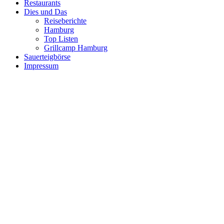
Restaurants
Dies und Das
Reiseberichte
Hamburg
Top Listen
Grillcamp Hamburg
Sauerteigbörse
Impressum