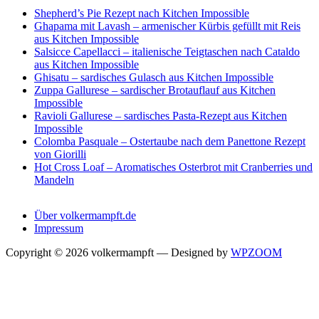
Shepherd’s Pie Rezept nach Kitchen Impossible
Ghapama mit Lavash – armenischer Kürbis gefüllt mit Reis
aus Kitchen Impossible
Salsicce Capellacci – italienische Teigtaschen nach Cataldo
aus Kitchen Impossible
Ghisatu – sardisches Gulasch aus Kitchen Impossible
Zuppa Gallurese – sardischer Brotauflauf aus Kitchen
Impossible
Ravioli Gallurese – sardisches Pasta-Rezept aus Kitchen
Impossible
Colomba Pasquale – Ostertaube nach dem Panettone Rezept
von Giorilli
Hot Cross Loaf – Aromatisches Osterbrot mit Cranberries und
Mandeln
Über volkermampft.de
Impressum
Copyright © 2026 volkermampft
— Designed by
WPZOOM