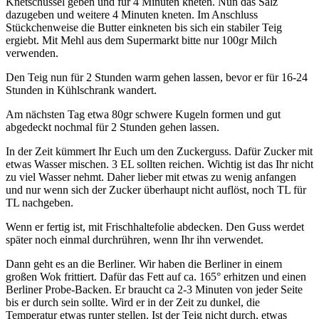
Knetschüssel geben und für 4 Minuten kneten. Nun das Salz
dazugeben und weitere 4 Minuten kneten. Im Anschluss
Stückchenweise die Butter einkneten bis sich ein stabiler Teig
ergiebt. Mit Mehl aus dem Supermarkt bitte nur 100gr Milch
verwenden.
Den Teig nun für 2 Stunden warm gehen lassen, bevor er für 16-24
Stunden in Kühlschrank wandert.
Am nächsten Tag etwa 80gr schwere Kugeln formen und gut
abgedeckt nochmal für 2 Stunden gehen lassen.
In der Zeit kümmert Ihr Euch um den Zuckerguss. Dafür Zucker mit
etwas Wasser mischen. 3 EL sollten reichen. Wichtig ist das Ihr nicht
zu viel Wasser nehmt. Daher lieber mit etwas zu wenig anfangen
und nur wenn sich der Zucker überhaupt nicht auflöst, noch TL für
TL nachgeben.
Wenn er fertig ist, mit Frischhaltefolie abdecken. Den Guss werdet
später noch einmal durchrühren, wenn Ihr ihn verwendet.
Dann geht es an die Berliner. Wir haben die Berliner in einem
großen Wok frittiert. Dafür das Fett auf ca. 165° erhitzen und einen
Berliner Probe-Backen. Er braucht ca 2-3 Minuten von jeder Seite
bis er durch sein sollte. Wird er in der Zeit zu dunkel, die
Temperatur etwas runter stellen. Ist der Teig nicht durch, etwas