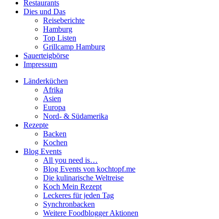
Restaurants
Dies und Das
Reiseberichte
Hamburg
Top Listen
Grillcamp Hamburg
Sauerteigbörse
Impressum
Länderküchen
Afrika
Asien
Europa
Nord- & Südamerika
Rezepte
Backen
Kochen
Blog Events
All you need is…
Blog Events von kochtopf.me
Die kulinarische Weltreise
Koch Mein Rezept
Leckeres für jeden Tag
Synchronbacken
Weitere Foodblogger Aktionen