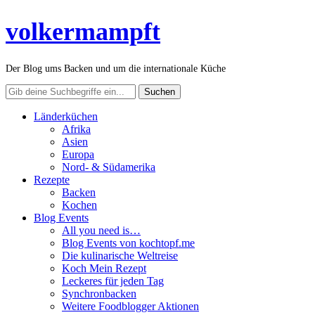
volkermampft
Der Blog ums Backen und um die internationale Küche
Länderküchen
Afrika
Asien
Europa
Nord- & Südamerika
Rezepte
Backen
Kochen
Blog Events
All you need is…
Blog Events von kochtopf.me
Die kulinarische Weltreise
Koch Mein Rezept
Leckeres für jeden Tag
Synchronbacken
Weitere Foodblogger Aktionen