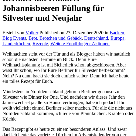
Johannisbeeren Füllung für
Silvester und Neujahr
Erstellt von
Volker
Published on
23. Dezember 2020
in
Backen
,
Blog Events
,
Brot, Brötchen und Gebäck
,
Deutschland
,
Europa
,
Länderküchen
,
Rezepte
,
Weitere Foodblogger Aktionen
Weihnachten steht vor der Tür und als Blogger haben wir natürlich
schon die nächsten Termine im Blick. Denn Eure
Weihnachtsplanung ist mit Sicherheit schon abgeschlossen. Aber
wisst Ihr schon, wo Ihr Eure Berliner für Silvester herbekommt?
Nein? Na dann backt sie doch einfach selber. Denn ich habe heute
ein tolles Rezept für Euch.
Mindestens in Norddeutschland gehören Berliner genauso zu
Silvester wie Dinner for One. Und nachdem wir dieses Jahr den
Jahreswechsel ja alle zu Hause verbringen, habe ich gedacht Ihr
wollt vielleicht einmal Berliner selber machen. Für alle die nicht aus
Norddeutschland kommen, ich rede von Pfannkuchen, Krapfen oder
Küchle.
Das Rezept gibt es heute zu einem besonderen Anlass. Und zwar
darf ich heute das vorletzte Türchen im Adventskalender von der