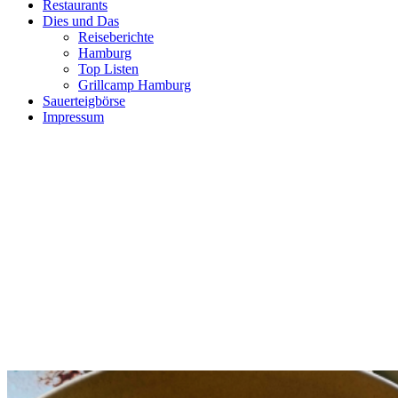
Restaurants
Dies und Das
Reiseberichte
Hamburg
Top Listen
Grillcamp Hamburg
Sauerteigbörse
Impressum