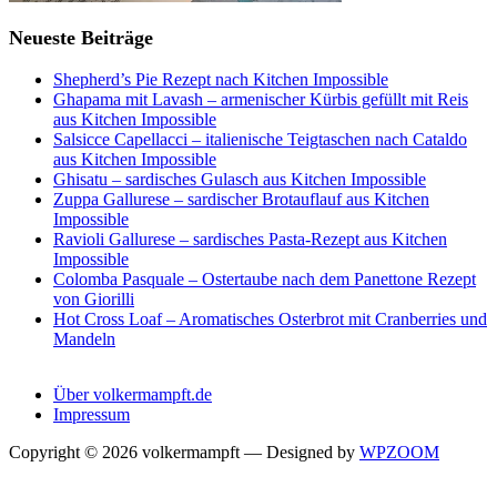
Neueste Beiträge
Shepherd’s Pie Rezept nach Kitchen Impossible
Ghapama mit Lavash – armenischer Kürbis gefüllt mit Reis
aus Kitchen Impossible
Salsicce Capellacci – italienische Teigtaschen nach Cataldo
aus Kitchen Impossible
Ghisatu – sardisches Gulasch aus Kitchen Impossible
Zuppa Gallurese – sardischer Brotauflauf aus Kitchen
Impossible
Ravioli Gallurese – sardisches Pasta-Rezept aus Kitchen
Impossible
Colomba Pasquale – Ostertaube nach dem Panettone Rezept
von Giorilli
Hot Cross Loaf – Aromatisches Osterbrot mit Cranberries und
Mandeln
Über volkermampft.de
Impressum
Copyright © 2026 volkermampft
— Designed by
WPZOOM