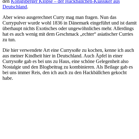
den
Königsberger Klopse – der Hackbällchen-Klassiker aus
Deutschland
.
Aber wieso ausgerechnet Curry mag man fragen. Nun das
Currypulver wurde wohl 1836 in Dänemark eingeführt und ist damit
überhaupt nichts Exotisches oder ungewöhnliches mehr. Allerdings
hat es auch wenig mit dem Geschmack „echter“ asiatischer Curries
zu tun.
Die hier verwendete Art eine Currysoße zu kochen, kenne ich auch
aus meiner Kindheit hier in Deutschland. Auch Äpfel in einer
Currysoße gab es bei uns zu Haus, eine schöne Gelegenheit also
Nostalgie und den Blogbeitrag zu kombinieren. Als Beilage gab es
bei uns immer Reis, den ich auch zu den Hackbällchen gekocht
habe.