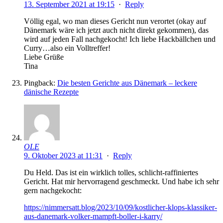
13. September 2021 at 19:15
·
Reply
Völlig egal, wo man dieses Gericht nun verortet (okay auf
Dänemark wäre ich jetzt auch nicht direkt gekommen), das
wird auf jeden Fall nachgekocht! Ich liebe Hackbällchen und
Curry…also ein Volltreffer!
Liebe Grüße
Tina
Pingback:
Die besten Gerichte aus Dänemark – leckere
dänische Rezepte
OLE
9. Oktober 2023 at 11:31
·
Reply
Du Held. Das ist ein wirklich tolles, schlicht-raffiniertes
Gericht. Hat mir hervorragend geschmeckt. Und habe ich sehr
gern nachgekocht:
https://nimmersatt.blog/2023/10/09/kostlicher-klops-klassiker-
aus-danemark-volker-mampft-boller-i-karry/