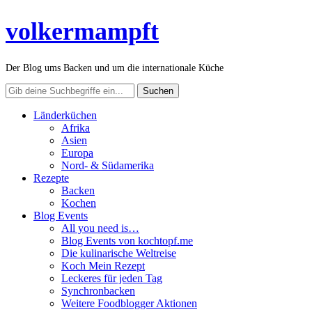
volkermampft
Der Blog ums Backen und um die internationale Küche
Länderküchen
Afrika
Asien
Europa
Nord- & Südamerika
Rezepte
Backen
Kochen
Blog Events
All you need is…
Blog Events von kochtopf.me
Die kulinarische Weltreise
Koch Mein Rezept
Leckeres für jeden Tag
Synchronbacken
Weitere Foodblogger Aktionen