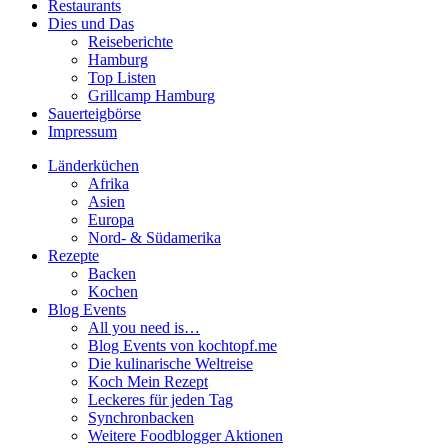
Restaurants
Dies und Das
Reiseberichte
Hamburg
Top Listen
Grillcamp Hamburg
Sauerteigbörse
Impressum
Länderküchen
Afrika
Asien
Europa
Nord- & Südamerika
Rezepte
Backen
Kochen
Blog Events
All you need is…
Blog Events von kochtopf.me
Die kulinarische Weltreise
Koch Mein Rezept
Leckeres für jeden Tag
Synchronbacken
Weitere Foodblogger Aktionen