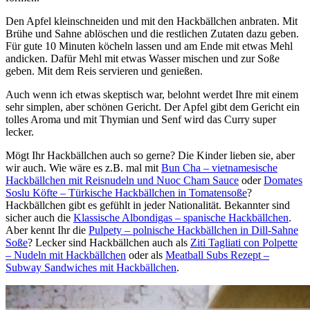
Den Apfel kleinschneiden und mit den Hackbällchen anbraten. Mit
Brühe und Sahne ablöschen und die restlichen Zutaten dazu geben.
Für gute 10 Minuten köcheln lassen und am Ende mit etwas Mehl
andicken. Dafür Mehl mit etwas Wasser mischen und zur Soße
geben. Mit dem Reis servieren und genießen.
Auch wenn ich etwas skeptisch war, belohnt werdet Ihre mit einem
sehr simplen, aber schönen Gericht. Der Apfel gibt dem Gericht ein
tolles Aroma und mit Thymian und Senf wird das Curry super
lecker.
Mögt Ihr Hackbällchen auch so gerne? Die Kinder lieben sie, aber
wir auch. Wie wäre es z.B. mal mit
Bun Cha – vietnamesische
Hackbällchen mit Reisnudeln und Nuoc Cham Sauce
oder
Domates
Soslu Köfte – Türkische Hackbällchen in Tomatensoße
?
Hackbällchen gibt es gefühlt in jeder Nationalität. Bekannter sind
sicher auch die
Klassische Albondigas – spanische Hackbällchen
.
Aber kennt Ihr die
Pulpety – polnische Hackbällchen in Dill-Sahne
Soße
? Lecker sind Hackbällchen auch als
Ziti Tagliati con Polpette
– Nudeln mit Hackbällchen
oder als
Meatball Subs Rezept –
Subway Sandwiches mit Hackbällchen
.