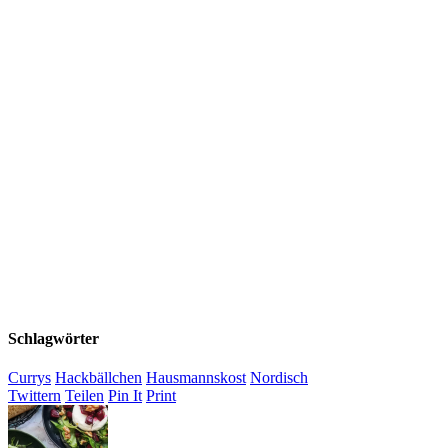
Schlagwörter
Currys
Hackbällchen
Hausmannskost
Nordisch
Twittern
Teilen
Pin It
Print