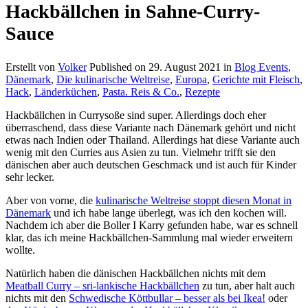
Hackbällchen in Sahne-Curry-
Sauce
Erstellt von
Volker
Published on
29. August 2021
in
Blog Events
,
Dänemark
,
Die kulinarische Weltreise
,
Europa
,
Gerichte mit Fleisch
,
Hack
,
Länderküchen
,
Pasta. Reis & Co.
,
Rezepte
Hackbällchen in Currysoße sind super. Allerdings doch eher
überraschend, dass diese Variante nach Dänemark gehört und nicht
etwas nach Indien oder Thailand. Allerdings hat diese Variante auch
wenig mit den Curries aus Asien zu tun. Vielmehr trifft sie den
dänischen aber auch deutschen Geschmack und ist auch für Kinder
sehr lecker.
Aber von vorne, die
kulinarische Weltreise stoppt diesen Monat in
Dänemark
und ich habe lange überlegt, was ich den kochen will.
Nachdem ich aber die Boller I Karry gefunden habe, war es schnell
klar, das ich meine Hackbällchen-Sammlung mal wieder erweitern
wollte.
Natürlich haben die dänischen Hackbällchen nichts mit dem
Meatball Curry – sri-lan­kische Hackbällchen
zu tun, aber halt auch
nichts mit den
Schwedische Köttbullar – besser als bei Ikea!
oder