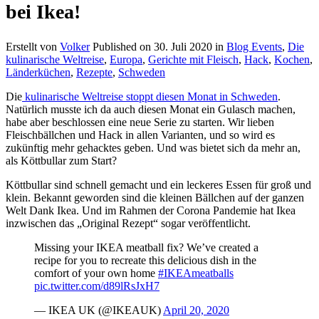
bei Ikea!
Erstellt von
Volker
Published on
30. Juli 2020
in
Blog Events
,
Die
kulinarische Weltreise
,
Europa
,
Gerichte mit Fleisch
,
Hack
,
Kochen
,
Länderküchen
,
Rezepte
,
Schweden
Die
kulinarische Weltreise stoppt diesen Monat in Schweden
.
Natürlich musste ich da auch diesen Monat ein Gulasch machen,
habe aber beschlossen eine neue Serie zu starten. Wir lieben
Fleischbällchen und Hack in allen Varianten, und so wird es
zukünftig mehr gehacktes geben. Und was bietet sich da mehr an,
als Köttbullar zum Start?
Köttbullar sind schnell gemacht und ein leckeres Essen für groß und
klein. Bekannt geworden sind die kleinen Bällchen auf der ganzen
Welt Dank Ikea. Und im Rahmen der Corona Pandemie hat Ikea
inzwischen das „Original Rezept“ sogar veröffentlicht.
Missing your IKEA meatball fix? We’ve created a
recipe for you to recreate this delicious dish in the
comfort of your own home
#IKEAmeatballs
pic.twitter.com/d89lRsJxH7
— IKEA UK (@IKEAUK)
April 20, 2020