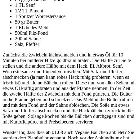
1 TL Senf
1/2 TL Piment
1 Spritzer Worcestersauce
50 gr Butter
1 EL helles Mehl
500ml Pilz-Fond
200ml Sahne
Salz, Pfeffer
Zunächst die Zwiebeln kleinschneiden und in etwas Öl für 10
Minuten bei mittlerer Hitze goldbraun braten. Die Hälfte zur Seite
stellen und die andere Hälfte mit dem Hack, Ei, Altbrot, Senf,
Worcestersauce und Piment vermischen. Mit Salz und Pfeffer
abschmecken (ja man kann rohes Hack ruhig probieren, wenn es
frisch ist) und kleine Bällchen rollen. Diese nun von allen Seiten mit
etwas Öl kräftig anbraten und aus der Pfanne nehmen. In der Zeit
die zweite Hälfte der Zwiebeln mit dem Fond pürieren. Die Butter
in die Pfanne geben und schmelzen. Das Mehl in die Butter rühren
und mit dem Fond und der Sahne ablöschen. Die Soße mit etwas
Salz und Pfeffer abschmecken und die Hackbällchen zurück in die
Soße geben. Solange kochen bis die Bällchen durchgegart sind und
mit Kartoffelpüree und Preiselbeeren servieren.
Wusstet Ihr, dass Ikea ab 01.08 auch Vegane Bällchen anbietet? Sie
werden dort Plantbullar genannt. Noch vor der Ankündigung hat