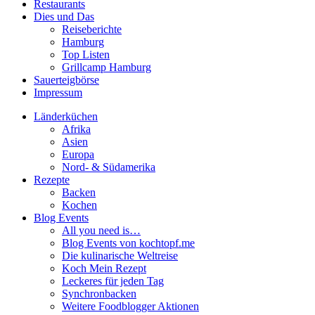
Restaurants
Dies und Das
Reiseberichte
Hamburg
Top Listen
Grillcamp Hamburg
Sauerteigbörse
Impressum
Länderküchen
Afrika
Asien
Europa
Nord- & Südamerika
Rezepte
Backen
Kochen
Blog Events
All you need is…
Blog Events von kochtopf.me
Die kulinarische Weltreise
Koch Mein Rezept
Leckeres für jeden Tag
Synchronbacken
Weitere Foodblogger Aktionen