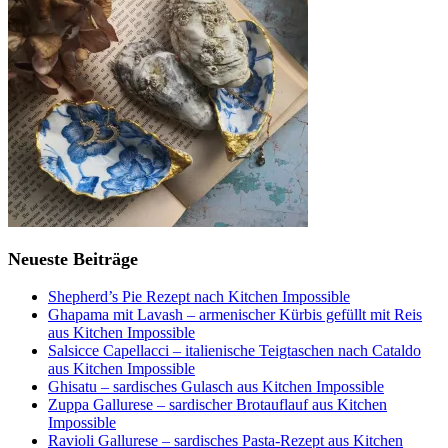
Neueste Beiträge
Shepherd’s Pie Rezept nach Kitchen Impossible
Ghapama mit Lavash – armenischer Kürbis gefüllt mit Reis
aus Kitchen Impossible
Salsicce Capellacci – italienische Teigtaschen nach Cataldo
aus Kitchen Impossible
Ghisatu – sardisches Gulasch aus Kitchen Impossible
Zuppa Gallurese – sardischer Brotauflauf aus Kitchen
Impossible
Ravioli Gallurese – sardisches Pasta-Rezept aus Kitchen