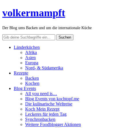
volkermampft
Der Blog ums Backen und um die internationale Küche
Länderküchen
Afrika
Asien
Europa
Nord- & Südamerika
Rezepte
Backen
Kochen
Blog Events
All you need is…
Blog Events von kochtopf.me
Die kulinarische Weltreise
Koch Mein Rezept
Leckeres für jeden Tag
Synchronbacken
Weitere Foodblogger Aktionen