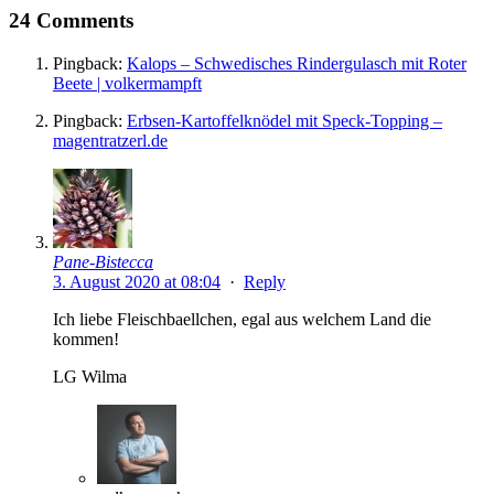
24 Comments
Pingback:
Kalops – Schwedisches Rindergulasch mit Roter
Beete | volkermampft
Pingback:
Erbsen-Kartoffelknödel mit Speck-Topping –
magentratzerl.de
Pane-Bistecca
3. August 2020 at 08:04
·
Reply
Ich liebe Fleischbaellchen, egal aus welchem Land die
kommen!
LG Wilma