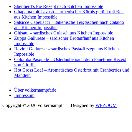
Shepherd’s Pie Rezept nach Kitchen Impossible
Ghapama mit Lavash – armenischer Kürbis gefüllt mit Reis
aus Kitchen Impossible
Salsicce Capellacci – italienische Teigtaschen nach Cataldo
aus Kitchen Impossible
Ghisatu – sardisches Gulasch aus Kitchen Impossible
Zuppa Gallurese – sardischer Brotauflauf aus Kitchen
Impossible
Ravioli Gallurese – sardisches Pasta-Rezept aus Kitchen
Impossible
Colomba Pasquale – Ostertaube nach dem Panettone Rezept
von Giorilli
Hot Cross Loaf – Aromatisches Osterbrot mit Cranberries und
Mandeln
Über volkermampft.de
Impressum
Copyright © 2026 volkermampft
— Designed by
WPZOOM