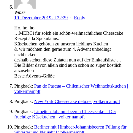
Wibke
19. Dezember 2019 at 22:29
·
Reply
Ho, ho, ho,
…MERCi für solch ein schön-weihnachtliches Cheescake
Rezept á la Spekulatius.
Käsekuchen gehören zu unseren lieblings Kuchen
& wir möchten den gerne zum 4. Advent unbedingt
nachbacken
deshalb stehen diese Zutaten nun auf der Einkaufsliste …
Die Bilder davon allein sind auch schon so super köstlich
anzusehen
Beste Advents-Grüße
Pingback:
Pan de Pascua – Chilenischer Weihnachtskuchen |
volkermampft
Pingback:
New York Cheesecake deluxe | volkermampft
Pingback:
Limetten Johannisbeeren Cheesecake – Der
fruchtige Käsekuchen | volkermampft
Pingback:
Berliner mit Himbeer-Johannisbeeren Füllung für
Silvester und Neujahr | volkermampft