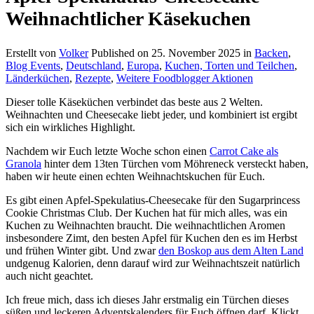
Weihnachtlicher Käsekuchen
Erstellt von
Volker
Published on
25. November 2025
in
Backen
,
Blog Events
,
Deutschland
,
Europa
,
Kuchen, Torten und Teilchen
,
Länderküchen
,
Rezepte
,
Weitere Foodblogger Aktionen
Dieser tolle Käseküchen verbindet das beste aus 2 Welten.
Weihnachten und Cheesecake liebt jeder, und kombiniert ist ergibt
sich ein wirkliches Highlight.
Nachdem wir Euch letzte Woche schon einen
Carrot Cake als
Granola
hinter dem 13ten Türchen vom Möhreneck versteckt haben,
haben wir heute einen echten Weihnachtskuchen für Euch.
Es gibt einen Apfel-Spekulatius-Cheesecake für den Sugarprincess
Cookie Christmas Club. Der Kuchen hat für mich alles, was ein
Kuchen zu Weihnachten braucht. Die weihnachtlichen Aromen
insbesondere Zimt, den besten Apfel für Kuchen den es im Herbst
und frühen Winter gibt. Und zwar
den Boskop aus dem Alten Land
undgenug Kalorien, denn darauf wird zur Weihnachtszeit natürlich
auch nicht geachtet.
Ich freue mich, dass ich dieses Jahr erstmalig ein Türchen dieses
süßen und leckeren Adventskalenders für Euch öffnen darf. Klickt