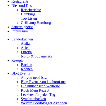
Restaurants
Dies und Das
Reiseberichte
Hamburg
Top Listen
Grillcamp Hamburg
Sauerteigbörse
Impressum
Länderküchen
Afrika
Asien
Europa
Nord- & Südamerika
Rezepte
Backen
Kochen
Blog Events
All you need is…
Blog Events von kochtopf.me
Die kulinarische Weltreise
Koch Mein Rezept
Leckeres für jeden Tag
Synchronbacken
Weitere Foodblogger Aktionen