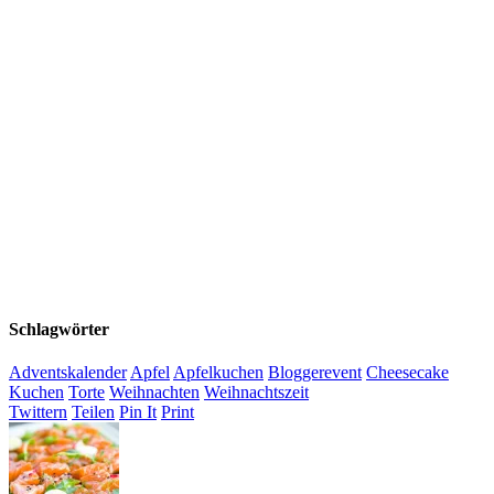
Schlagwörter
Adventskalender
Apfel
Apfelkuchen
Bloggerevent
Cheesecake
Kuchen
Torte
Weihnachten
Weihnachtszeit
Twittern
Teilen
Pin It
Print