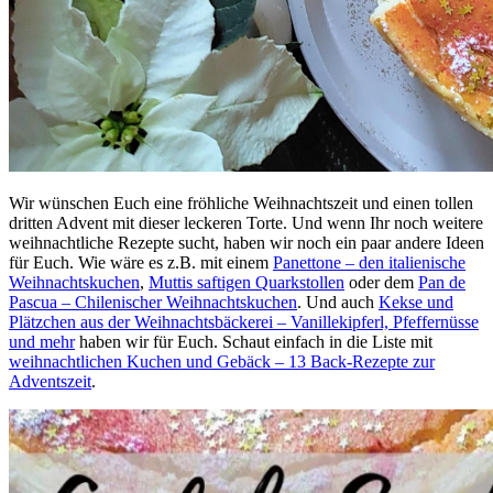
Wir wünschen Euch eine fröhliche Weihnachtszeit und einen tollen
dritten Advent mit dieser leckeren Torte. Und wenn Ihr noch weitere
weihnachtliche Rezepte sucht, haben wir noch ein paar andere Ideen
für Euch. Wie wäre es z.B. mit einem
Panettone – den italienische
Weihnachtskuchen
,
Muttis saftigen Quarkstollen
oder dem
Pan de
Pascua – Chilenischer Weihnachtskuchen
. Und auch
Kekse und
Plätzchen aus der Weihnachtsbäckerei – Vanillekipferl, Pfeffernüsse
und mehr
haben wir für Euch. Schaut einfach in die Liste mit
weihnachtlichen Kuchen und Gebäck – 13 Back-Rezepte zur
Adventszeit
.