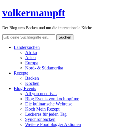
volkermampft
Der Blog ums Backen und um die internationale Küche
Länderküchen
Afrika
Asien
Europa
Nord- & Südamerika
Rezepte
Backen
Kochen
Blog Events
All you need is…
Blog Events von kochtopf.me
Die kulinarische Weltreise
Koch Mein Rezept
Leckeres für jeden Tag
Synchronbacken
Weitere Foodblogger Aktionen