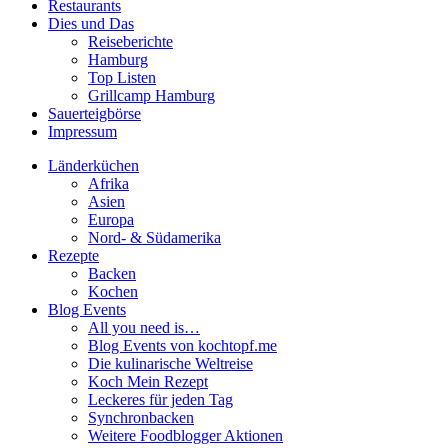
Restaurants
Dies und Das
Reiseberichte
Hamburg
Top Listen
Grillcamp Hamburg
Sauerteigbörse
Impressum
Länderküchen
Afrika
Asien
Europa
Nord- & Südamerika
Rezepte
Backen
Kochen
Blog Events
All you need is…
Blog Events von kochtopf.me
Die kulinarische Weltreise
Koch Mein Rezept
Leckeres für jeden Tag
Synchronbacken
Weitere Foodblogger Aktionen