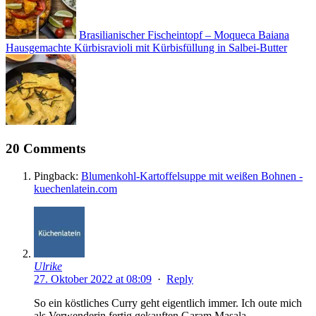
Brasilianischer Fischeintopf – Moqueca Baiana
Hausgemachte Kürbisravioli mit Kürbisfüllung in Salbei-Butter
20 Comments
Pingback:
Blumenkohl-Kartoffelsuppe mit weißen Bohnen -
kuechenlatein.com
Ulrike
27. Oktober 2022 at 08:09
·
Reply
So ein köstliches Curry geht eigentlich immer. Ich oute mich
als Verwenderin fertig gekauften Garam Masala ….