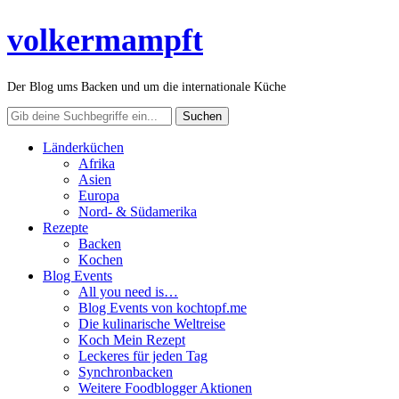
volkermampft
Der Blog ums Backen und um die internationale Küche
Länderküchen
Afrika
Asien
Europa
Nord- & Südamerika
Rezepte
Backen
Kochen
Blog Events
All you need is…
Blog Events von kochtopf.me
Die kulinarische Weltreise
Koch Mein Rezept
Leckeres für jeden Tag
Synchronbacken
Weitere Foodblogger Aktionen