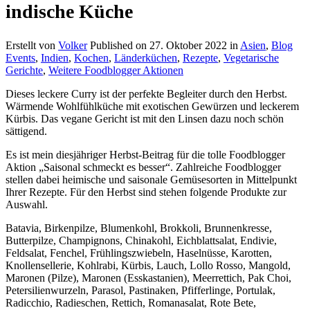
indische Küche
Erstellt von
Volker
Published on
27. Oktober 2022
in
Asien
,
Blog
Events
,
Indien
,
Kochen
,
Länderküchen
,
Rezepte
,
Vegetarische
Gerichte
,
Weitere Foodblogger Aktionen
Dieses leckere Curry ist der perfekte Begleiter durch den Herbst.
Wärmende Wohlfühlküche mit exotischen Gewürzen und leckerem
Kürbis. Das vegane Gericht ist mit den Linsen dazu noch schön
sättigend.
Es ist mein diesjähriger Herbst-Beitrag für die tolle Foodblogger
Aktion „Saisonal schmeckt es besser“. Zahlreiche Foodblogger
stellen dabei heimische und saisonale Gemüsesorten in Mittelpunkt
Ihrer Rezepte. Für den Herbst sind stehen folgende Produkte zur
Auswahl.
Batavia, Birkenpilze, Blumenkohl, Brokkoli, Brunnenkresse,
Butterpilze, Champignons, Chinakohl, Eichblattsalat, Endivie,
Feldsalat, Fenchel, Frühlingszwiebeln, Haselnüsse, Karotten,
Knollensellerie, Kohlrabi, Kürbis, Lauch, Lollo Rosso, Mangold,
Maronen (Pilze), Maronen (Esskastanien), Meerrettich, Pak Choi,
Petersilienwurzeln, Parasol, Pastinaken, Pfifferlinge, Portulak,
Radicchio, Radieschen, Rettich, Romanasalat, Rote Bete,