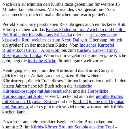
Nach den 10 Minuten den Kürbis dazu geben und für weitere 15
Minuten köcheln lassen. Mit Koriander, Orangensaft und Salz
abschmecken, noch einmal aufkochen und warm genießen.
Perfekt zum Curry passt neben Reis übrigens auch ein leckeres Roti.
Häufig machen wir das
Kokos Fladenbrot mit Zwiebeln und Chili –
Pol Roti – der Klassiker aus Sri Lanka
oder das
selbstgemachte
klassische Roti, welches es zum Keoti Dal gab.
Überhaupt bin ich
ein großer Fan der indischen Küche. Vom
Indisches Kartoffel
Blumenkohl Curry – Aloo Gobi
bis zum
Cashew-Erbsen Curry –
Rezept aus Sri Lanka
. Wenn es um vegetarische oder vegane Küche
geht, liegt die
indische Küche
für mich ganz weit vorne.
Heute ging es aber ja um den Kürbis und das Kürbis Curry ist
gleichzeitig der Auftakt zu einer ganzen Reihe weiterer
Kürbisrezept, die ich Euch dieses Jahr noch präsentieren will. In den
letzten Jahren habe ich Euch schon die
Asiatische
Kürbiskokossuppe mit Jakobsmuschel
und die
Herbstliche
Kürbissuppe mit Apfel
serviert. Lecker ist auch der
gefüllte Kürbis
mit Zitronen-Thymian-Risotto
und die
Kürbis-Quiche mit Thymian
und Parmesan
, aber es gibt noch so viel mehr, was man mit Kürbis
kochen kann.
Dazu ist er auch ein perfekter Begleiter beim Brotbacken und
kommt z.B. im
Kürbis-Körner Brot mit Semola aus dem Topf –