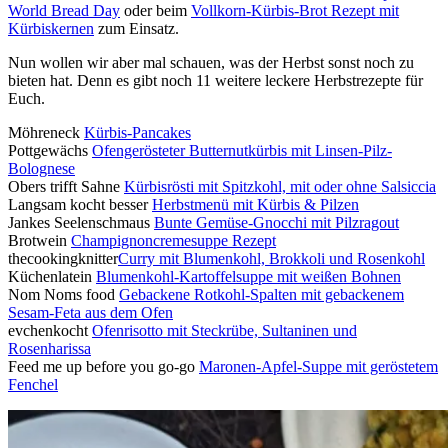
World Bread Day
oder beim
Vollkorn-Kürbis-Brot Rezept mit
Kürbiskernen
zum Einsatz.
Nun wollen wir aber mal schauen, was der Herbst sonst noch zu
bieten hat. Denn es gibt noch 11 weitere leckere Herbstrezepte für
Euch.
Möhreneck
Kürbis-Pancakes
Pottgewächs
Ofengerösteter Butternutkürbis mit Linsen-Pilz-
Bolognese
Obers trifft Sahne
Kürbisrösti mit Spitzkohl, mit oder ohne Salsiccia
Langsam kocht besser
Herbstmenü mit Kürbis & Pilzen
Jankes Seelenschmaus
Bunte Gemüse-Gnocchi mit Pilzragout
Brotwein
Champignoncremesuppe Rezept
thecookingknitter
Curry mit Blumenkohl, Brokkoli und Rosenkohl
Küchenlatein
Blumenkohl-Kartoffelsuppe mit weißen Bohnen
Nom Noms food
Gebackene Rotkohl-Spalten mit gebackenem
Sesam-Feta aus dem Ofen
evchenkocht
Ofenrisotto mit Steckrübe, Sultaninen und
Rosenharissa
Feed me up before you go-go
Maronen-Apfel-Suppe mit geröstetem
Fenchel