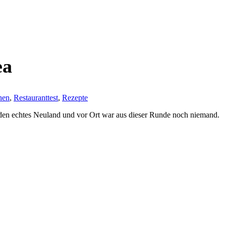
ea
hen
,
Restauranttest
,
Rezepte
nden echtes Neuland und vor Ort war aus dieser Runde noch niemand.