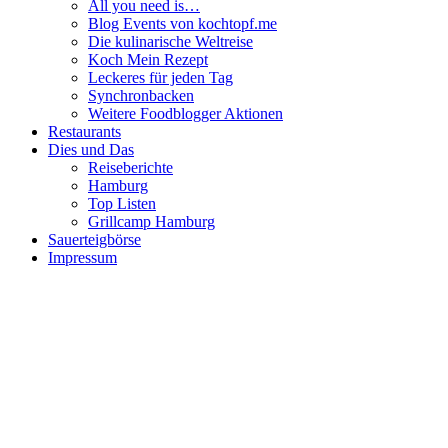
All you need is…
Blog Events von kochtopf.me
Die kulinarische Weltreise
Koch Mein Rezept
Leckeres für jeden Tag
Synchronbacken
Weitere Foodblogger Aktionen
Restaurants
Dies und Das
Reiseberichte
Hamburg
Top Listen
Grillcamp Hamburg
Sauerteigbörse
Impressum