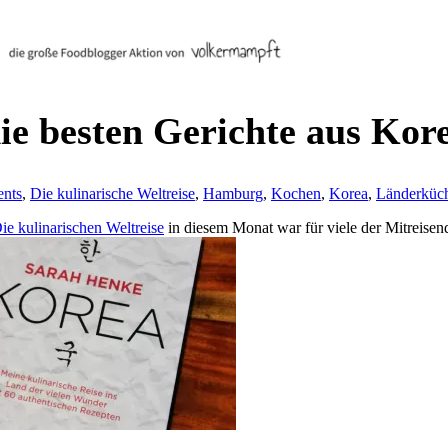
ie besten Gerichte aus Kor
ents
,
Die kulinarische Weltreise
,
Hamburg
,
Kochen
,
Korea
,
Länderküc
ie kulinarischen Weltreise
in diesem Monat war für viele der Mitreise