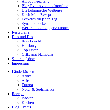
All you need is…
Blog Events von kochtopf.me
Die kulinarische Weltreise
Koch Mein Rezept
Leckeres für jeden Tag
Synchronbacken
Weitere Foodblogger Aktionen
Restaurants
Dies und Das
Reiseberichte
Hamburg
Top Listen
Grillcamp Hamburg
Sauerteigbörse
Impressum
Länderküchen
Afrika
Asien
Europa
Nord- & Südamerika
Rezepte
Backen
Kochen
Blog Events