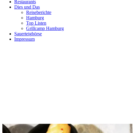
Restaurants
Dies und Das
Reiseberichte
Hamburg
Top Listen
Grillcamp Hamburg
Sauerteigbörse
Impressum