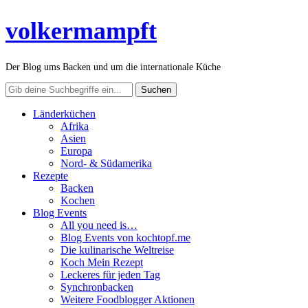
volkermampft
Der Blog ums Backen und um die internationale Küche
Länderküchen
Afrika
Asien
Europa
Nord- & Südamerika
Rezepte
Backen
Kochen
Blog Events
All you need is…
Blog Events von kochtopf.me
Die kulinarische Weltreise
Koch Mein Rezept
Leckeres für jeden Tag
Synchronbacken
Weitere Foodblogger Aktionen