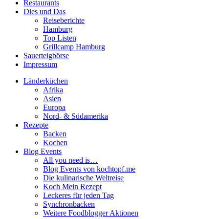
Restaurants
Dies und Das
Reiseberichte
Hamburg
Top Listen
Grillcamp Hamburg
Sauerteigbörse
Impressum
Länderküchen
Afrika
Asien
Europa
Nord- & Südamerika
Rezepte
Backen
Kochen
Blog Events
All you need is…
Blog Events von kochtopf.me
Die kulinarische Weltreise
Koch Mein Rezept
Leckeres für jeden Tag
Synchronbacken
Weitere Foodblogger Aktionen