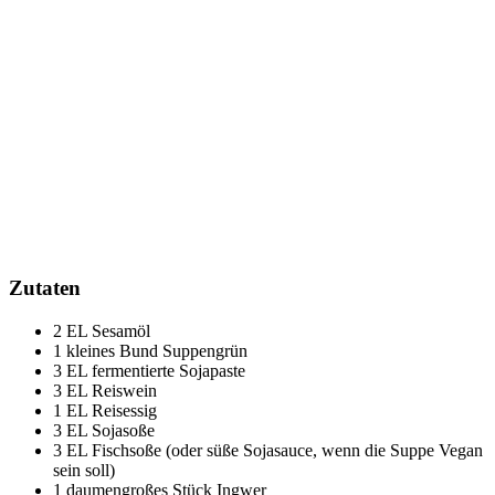
Zutaten
2 EL Sesamöl
1 kleines Bund Suppengrün
3 EL fermentierte Sojapaste
3 EL Reiswein
1 EL Reisessig
3 EL Sojasoße
3 EL Fischsoße (oder süße Sojasauce, wenn die Suppe Vegan
sein soll)
1 daumengroßes Stück Ingwer