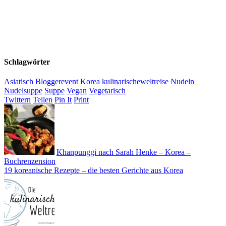
Schlagwörter
Asiatisch
Bloggerevent
Korea
kulinarischeweltreise
Nudeln
Nudelsuppe
Suppe
Vegan
Vegetarisch
Twittern
Teilen
Pin It
Print
Khanpunggi nach Sarah Henke – Korea –
Buchrenzension
19 koreanische Rezepte – die besten Gerichte aus Korea