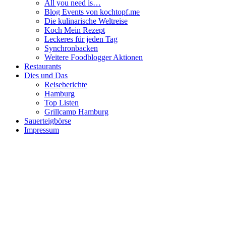
All you need is…
Blog Events von kochtopf.me
Die kulinarische Weltreise
Koch Mein Rezept
Leckeres für jeden Tag
Synchronbacken
Weitere Foodblogger Aktionen
Restaurants
Dies und Das
Reiseberichte
Hamburg
Top Listen
Grillcamp Hamburg
Sauerteigbörse
Impressum