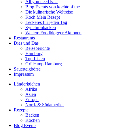
All you need is…
Blog Events von kochtopf.me
Die kulinarische Weltreise
Koch Mein Rezept
Leckeres für jeden Tag
Synchronbacken
Weitere Foodblogger Aktionen
Restaurants
Dies und Das
Reiseberichte
Hamburg
Top Listen
Grillcamp Hamburg
Sauerteigbörse
Impressum
Länderküchen
Afrika
Asien
Europa
Nord- & Südamerika
Rezepte
Backen
Kochen
Blog Events