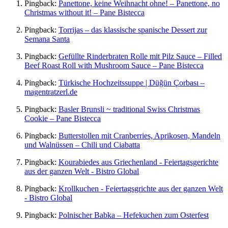
Pingback:
Panettone, keine Weihnacht ohne! – Panettone, no
Christmas without it! – Pane Bistecca
Pingback:
Torrijas – das klassische spanische Dessert zur
Semana Santa
Pingback:
Gefüllte Rinderbraten Rolle mit Pilz Sauce – Filled
Beef Roast Roll with Mushroom Sauce – Pane Bistecca
Pingback:
Türkische Hochzeitssuppe | Düğün Çorbası –
magentratzerl.de
Pingback:
Basler Brunsli ~ traditional Swiss Christmas
Cookie – Pane Bistecca
Pingback:
Butterstollen mit Cranberries, Aprikosen, Mandeln
und Walnüssen – Chili und Ciabatta
Pingback:
Kourabiedes aus Griechenland - Feiertagsgerichte
aus der ganzen Welt - Bistro Global
Pingback:
Krollkuchen - Feiertagsgrichte aus der ganzen Welt
- Bistro Global
Pingback:
Polnischer Babka – Hefekuchen zum Osterfest