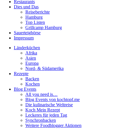
Restaurants
Dies und Das
Reiseberichte
Hamburg
Top Listen
Grillcamp Hamburg
Sauerteigbörse
Impressum
Länderküchen
Afrika
Asien
Europa
Nord- & Südamerika
Rezepte
Backen
Kochen
Blog Events
All you need is…
Blog Events von kochtopf.me
Die kulinarische Weltreise
Koch Mein Rezept
Leckeres für jeden Tag
Synchronbacken
Weitere Foodblogger Aktionen