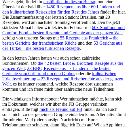
Wie es geht, findet Ihr
ausführlich in diesem Beitrag
und eine
Übersicht der bald über
1450 Rezepten aus über 60 Ländern und
den kulinarischen Reisezielen für den Rest des Jahres
findet Ihr hier.
Die Zusammenfassung der letzten Station: Brasilien, mit 20
Rezepten, wird am nächsten Sonntag veröffentlicht. Den bis jetzt
stärksten Monat hatten wir letztes im Februar mit
60x Soulfood und
Comfort Food – besten Rezepte und Gerichte aus der ganzen Welt
gefolgt von unseren Stopps mit
55 Rezepte aus Frankreich – die
besten Gerichte der französischen Küche
und den
53 Gerichte aus
der Türkei – die besten türkischen Rezepte
.
In den letzten Jahren hatten wir auch schon zahlreiche
Sonderthemen. Ob
die 42 besten Brot & Brötchen Rezepte aus der
ganzen Welt
,
28 BBQ Rezepte aus 17 Ländern – die besten
Gerichte vom Grill rund um den Globus
oder die
kulinarischen
Urlaubserinnerung – 23 Rezepte und Reiseberichte aus der ganzen
Welt
, es ist immer spannend, welche Rezepte dort zusammen
kommen und ich freue mich über zahlreiche neue Teilnehmer.
Die wichtigsten Informationen: Wer mitmachen möchte, kann sich
im Dokument, welches wir über die FB Gruppe verlinken,
eintragen. Bitte fügt
mich als Freund auf FB
hinzu, da ich Euch
sonst nicht zu der geheimen Gruppe einladen kann. Alternativ könnt
Ihr mir eine Mail (oder sonstige Nachricht) mit Eurer
Telefonnummer schicken, dann füge ich Euch auf WhatsApp hinzu.