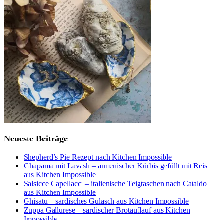
Neueste Beiträge
Shepherd’s Pie Rezept nach Kitchen Impossible
Ghapama mit Lavash – armenischer Kürbis gefüllt mit Reis
aus Kitchen Impossible
Salsicce Capellacci – italienische Teigtaschen nach Cataldo
aus Kitchen Impossible
Ghisatu – sardisches Gulasch aus Kitchen Impossible
Zuppa Gallurese – sardischer Brotauflauf aus Kitchen
Impossible