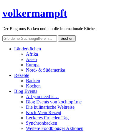
volkermampft
Der Blog ums Backen und um die internationale Küche
Länderküchen
Afrika
Asien
Europa
Nord- & Südamerika
Rezepte
Backen
Kochen
Blog Events
All you need is…
Blog Events von kochtopf.me
Die kulinarische Weltreise
Koch Mein Rezept
Leckeres für jeden Tag
Synchronbacken
Weitere Foodblogger Aktionen