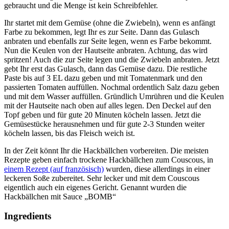
gebraucht und die Menge ist kein Schreibfehler.
Ihr startet mit dem Gemüse (ohne die Zwiebeln), wenn es anfängt
Farbe zu bekommen, legt Ihr es zur Seite. Dann das Gulasch
anbraten und ebenfalls zur Seite legen, wenn es Farbe bekommt.
Nun die Keulen von der Hautseite anbraten. Achtung, das wird
spritzen! Auch die zur Seite legen und die Zwiebeln anbraten. Jetzt
gebt Ihr erst das Gulasch, dann das Gemüse dazu. Die restliche
Paste bis auf 3 EL dazu geben und mit Tomatenmark und den
passierten Tomaten auffüllen. Nochmal ordentlich Salz dazu geben
und mit dem Wasser auffüllen. Gründlich Umrühren und die Keulen
mit der Hautseite nach oben auf alles legen. Den Deckel auf den
Topf geben und für gute 20 Minuten köcheln lassen. Jetzt die
Gemüsestücke herausnehmen und für gute 2-3 Stunden weiter
köcheln lassen, bis das Fleisch weich ist.
In der Zeit könnt Ihr die Hackbällchen vorbereiten. Die meisten
Rezepte geben einfach trockene Hackbällchen zum Couscous, in
einem Rezept (auf französisch)
wurden, diese allerdings in einer
leckeren Soße zubereitet. Sehr lecker und mit dem Couscous
eigentlich auch ein eigenes Gericht. Genannt wurden die
Hackbällchen mit Sauce „BOMB“
Ingredients