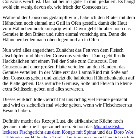
Couscous weich ist. Das hat bei mir gute 15 min. gedauert. Es hängt
wohl ein wenig davon ab, wie frisch der Couscous ist.
Während der Couscous gedämpft wird, habe ich den Bräter mit dem
Hähnchen noch einmal mit Grill in Ofen gestellt, damit die Haut
vom Hähnchen noch knusprig wird. Davor gebt Ihr aber noch das
Gemüse in den Bräter und rührt einmal vorsichtig um. Dann die
Hähnchenkeulen nach oben legen und ab in Ofen.
Nun wird alles angerichtet. Zunächst das Fett von dem Fleisch
abschöpfen und über den Couscous verteilen. Dann gebt Ihr die
Hackbällchen mit einem Teil der Soße zum Couscous. Den
Couscous auf einer großen Platte verteilen, an den Rändern das
Gemüse verteilen. In der Mitte erst das Lamm/Rind mit Soße auf
den Couscous geben und zuletzt die halbierten Hähnchenkeulen auf
die Platte geben. Das restliche Gemüse, Soße und Fleisch in kleine
extra Schüsseln geben und alles servieren.
Dieses wirklich tolle Gericht hat uns richtig viel Freude gemacht
und wird es sicherlich mal wieder geben, wenn wir Fleischesser zu
Besuch haben.
Definitiv macht das Rezept Lust, die afrikanische Küche noch
genauer unter die Lupe zu nehmen. Schon das
Moambe Fish –
leckeres Fischgericht aus dem Kongo mit Spinat
und das
Doro Wot
– äthiopischer Hähnchen-Topf – langsam geschmort
fand ich richtig