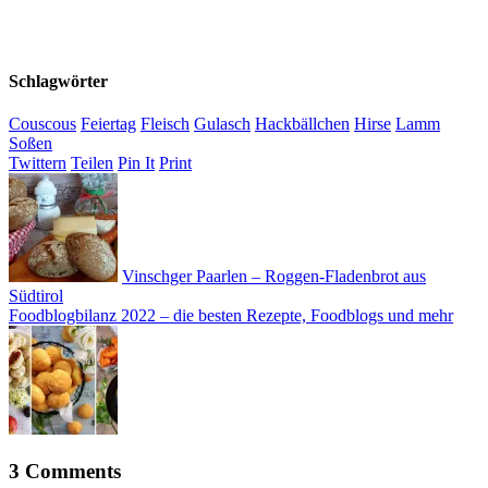
Schlagwörter
Couscous
Feiertag
Fleisch
Gulasch
Hackbällchen
Hirse
Lamm
Soßen
Twittern
Teilen
Pin It
Print
Vinschger Paarlen – Roggen-Fladenbrot aus
Südtirol
Foodblogbilanz 2022 – die besten Rezepte, Foodblogs und mehr
3 Comments