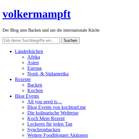
volkermampft
Der Blog ums Backen und um die internationale Küche
Länderküchen
Afrika
Asien
Europa
Nord- & Südamerika
Rezepte
Backen
Kochen
Blog Events
All you need is…
Blog Events von kochtopf.me
Die kulinarische Weltreise
Koch Mein Rezept
Leckeres für jeden Tag
Synchronbacken
Weitere Foodblogger Aktionen