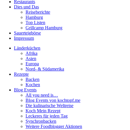
Restaurants
Dies und Das
Reiseberichte
Hamburg
Top Listen
Grillcamp Hamburg
Sauerteigbörse
Impressum
Länderküchen
Afrika
Asien
Europa
Nord- & Südamerika
Rezepte
Backen
Kochen
Blog Events
All you need is…
Blog Events von kochtopf.me
Die kulinarische Weltreise
Koch Mein Rezept
Leckeres für jeden Tag
Synchronbacken
Weitere Foodblogger Aktionen