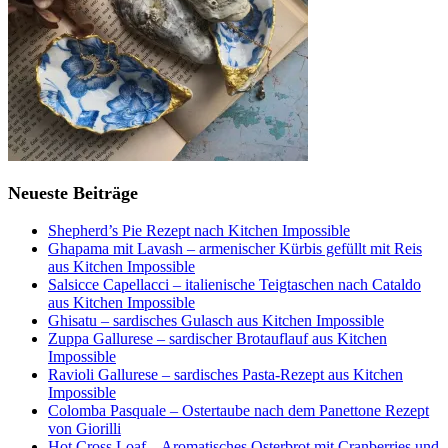
Neueste Beiträge
Shepherd’s Pie Rezept nach Kitchen Impossible
Ghapama mit Lavash – armenischer Kürbis gefüllt mit Reis
aus Kitchen Impossible
Salsicce Capellacci – italienische Teigtaschen nach Cataldo
aus Kitchen Impossible
Ghisatu – sardisches Gulasch aus Kitchen Impossible
Zuppa Gallurese – sardischer Brotauflauf aus Kitchen
Impossible
Ravioli Gallurese – sardisches Pasta-Rezept aus Kitchen
Impossible
Colomba Pasquale – Ostertaube nach dem Panettone Rezept
von Giorilli
Hot Cross Loaf – Aromatisches Osterbrot mit Cranberries und