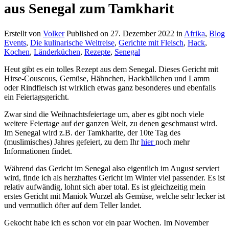
aus Senegal zum Tamkharit
Erstellt von
Volker
Published on
27. Dezember 2022
in
Afrika
,
Blog
Events
,
Die kulinarische Weltreise
,
Gerichte mit Fleisch
,
Hack
,
Kochen
,
Länderküchen
,
Rezepte
,
Senegal
Heut gibt es ein tolles Rezept aus dem Senegal. Dieses Gericht mit
Hirse-Couscous, Gemüse, Hähnchen, Hackbällchen und Lamm
oder Rindfleisch ist wirklich etwas ganz besonderes und ebenfalls
ein Feiertagsgericht.
Zwar sind die Weihnachtsfeiertage um, aber es gibt noch viele
weitere Feiertage auf der ganzen Welt, zu denen geschmaust wird.
Im Senegal wird z.B. der Tamkharite, der 10te Tag des
(muslimisches) Jahres gefeiert, zu dem Ihr
hier
noch mehr
Informationen findet.
Während das Gericht im Senegal also eigentlich im August serviert
wird, finde ich als herzhaftes Gericht im Winter viel passender. Es ist
relativ aufwändig, lohnt sich aber total. Es ist gleichzeitig mein
erstes Gericht mit Maniok Wurzel als Gemüse, welche sehr lecker ist
und vermutlich öfter auf dem Teller landet.
Gekocht habe ich es schon vor ein paar Wochen. Im November