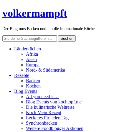
volkermampft
Der Blog ums Backen und um die internationale Küche
Länderküchen
Afrika
Asien
Europa
Nord- & Südamerika
Rezepte
Backen
Kochen
Blog Events
All you need is…
Blog Events von kochtopf.me
Die kulinarische Weltreise
Koch Mein Rezept
Leckeres für jeden Tag
Synchronbacken
Weitere Foodblogger Aktionen