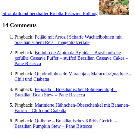
Stromboli mit herzhafter Ricotta-Pistazien Füllung
14 Comments
Pingback:
Feijão mit Arroz | Scharfe Wachtelbohnen mit
brasilianischem Reis – magentratzerl.de
Pingback:
Bolinho de Aipim da Aguida – Brasilianische
gefüllte Cassava Puffer – stuffed Brazilian Cassava Cakes –
Pane Bistecca
Pingback:
Quadradinhos de Maracuja – Maracuja-Quadrate –
Chili und Ciabatta
Pingback:
Feijoada – Brasilianischer Bohneneintopf –
Brazilian Bean Stew – Pane Bistecca
Pingback:
Marinierte Hähnchen-Oberschenkel mit Bananen-
Farofa – Chili und Ciabatta
Pingback:
Quibebe – Brasilianisches Kürbis Gericht –
Brazilian Pumpkin Stew – Pane Bistecca