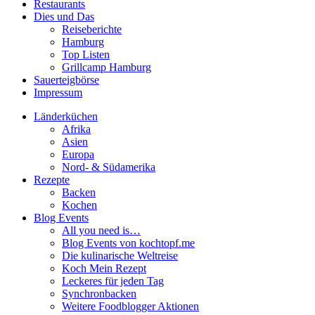
Restaurants
Dies und Das
Reiseberichte
Hamburg
Top Listen
Grillcamp Hamburg
Sauerteigbörse
Impressum
Länderküchen
Afrika
Asien
Europa
Nord- & Südamerika
Rezepte
Backen
Kochen
Blog Events
All you need is…
Blog Events von kochtopf.me
Die kulinarische Weltreise
Koch Mein Rezept
Leckeres für jeden Tag
Synchronbacken
Weitere Foodblogger Aktionen