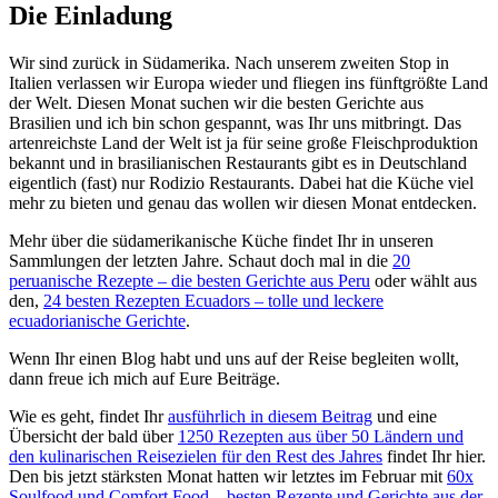
Die Einladung
Wir sind zurück in Südamerika. Nach unserem zweiten Stop in
Italien verlassen wir Europa wieder und fliegen ins fünftgrößte Land
der Welt. Diesen Monat suchen wir die besten Gerichte aus
Brasilien und ich bin schon gespannt, was Ihr uns mitbringt. Das
artenreichste Land der Welt ist ja für seine große Fleischproduktion
bekannt und in brasilianischen Restaurants gibt es in Deutschland
eigentlich (fast) nur Rodizio Restaurants. Dabei hat die Küche viel
mehr zu bieten und genau das wollen wir diesen Monat entdecken.
Mehr über die südamerikanische Küche findet Ihr in unseren
Sammlungen der letzten Jahre. Schaut doch mal in die
20
peruanische Rezepte – die besten Gerichte aus Peru
oder wählt aus
den,
24 besten Rezepten Ecuadors – tolle und leckere
ecuadorianische Gerichte
.
Wenn Ihr einen Blog habt und uns auf der Reise begleiten wollt,
dann freue ich mich auf Eure Beiträge.
Wie es geht, findet Ihr
ausführlich in diesem Beitrag
und eine
Übersicht der bald über
1250 Rezepten aus über 50 Ländern und
den kulinarischen Reisezielen für den Rest des Jahres
findet Ihr hier.
Den bis jetzt stärksten Monat hatten wir letztes im Februar mit
60x
Soulfood und Comfort Food – besten Rezepte und Gerichte aus der