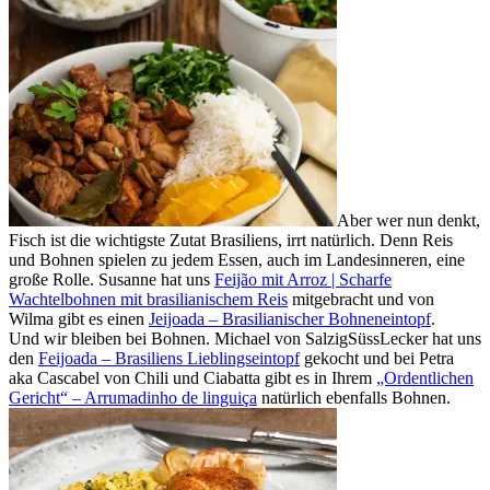
Aber wer nun denkt,
Fisch ist die wichtigste Zutat Brasiliens, irrt natürlich. Denn Reis
und Bohnen spielen zu jedem Essen, auch im Landesinneren, eine
große Rolle. Susanne hat uns
Feijão mit Arroz | Scharfe
Wachtelbohnen mit brasilianischem Reis
mitgebracht und von
Wilma gibt es einen
Jeijoada – Brasilianischer Bohneneintopf
.
Und wir bleiben bei Bohnen. Michael von SalzigSüssLecker hat uns
den
Feijoada – Brasiliens Lieblingseintopf
gekocht und bei Petra
aka Cascabel von Chili und Ciabatta gibt es in Ihrem
„Ordentlichen
Gericht“ – Arrumadinho de linguiça
natürlich ebenfalls Bohnen.