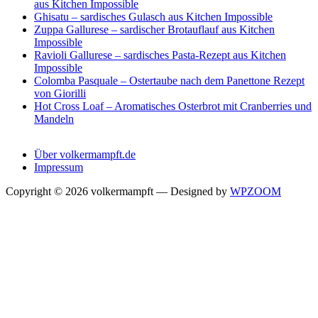
aus Kitchen Impossible
Ghisatu – sardisches Gulasch aus Kitchen Impossible
Zuppa Gallurese – sardischer Brotauflauf aus Kitchen
Impossible
Ravioli Gallurese – sardisches Pasta-Rezept aus Kitchen
Impossible
Colomba Pasquale – Ostertaube nach dem Panettone Rezept
von Giorilli
Hot Cross Loaf – Aromatisches Osterbrot mit Cranberries und
Mandeln
Über volkermampft.de
Impressum
Copyright © 2026 volkermampft
— Designed by
WPZOOM