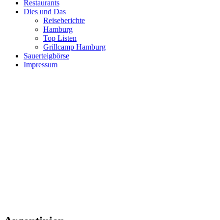
Restaurants
Dies und Das
Reiseberichte
Hamburg
Top Listen
Grillcamp Hamburg
Sauerteigbörse
Impressum