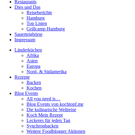
Restaurants
Dies und Das
Reiseberichte
Hamburg
Top Listen
Grillcamp Hamburg
Sauerteigbörse
Impressum
Länderküchen
Afrika
Asien
Europa
Nord- & Südamerika
Rezepte
Backen
Kochen
Blog Events
All you need is…
Blog Events von kochtopf.me
Die kulinarische Weltreise
Koch Mein Rezept
Leckeres für jeden Tag
Synchronbacken
Weitere Foodblogger Aktionen