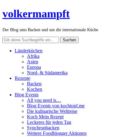
volkermampft
Der Blog ums Backen und um die internationale Küche
Länderküchen
Afrika
Asien
Europa
Nord- & Südamerika
Rezepte
Backen
Kochen
Blog Events
All you need is…
Blog Events von kochtopf.me
Die kulinarische Weltreise
Koch Mein Rezept
Leckeres für jeden Tag
Synchronbacken
Weitere Foodblogger Aktionen