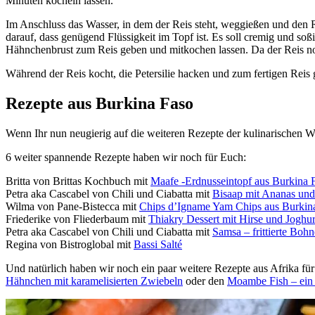
Minuten köcheln lassen.
Im Anschluss das Wasser, in dem der Reis steht, weggießen und den 
darauf, dass genügend Flüssigkeit im Topf ist. Es soll cremig und s
Hähnchenbrust zum Reis geben und mitkochen lassen. Da der Reis noc
Während der Reis kocht, die Petersilie hacken und zum fertigen Reis
Rezepte aus Burkina Faso
Wenn Ihr nun neugierig auf die weiteren Rezepte der kulinarischen We
6 weiter spannende Rezepte haben wir noch für Euch:
Britta von Brittas Kochbuch mit
Maafe -Erdnusseintopf aus Burkina 
Petra aka Cascabel von Chili und Ciabatta mit
Bisaap mit Ananas un
Wilma von Pane-Bistecca mit
Chips d’Igname Yam Chips aus Burkin
Friederike von Fliederbaum mit
Thiakry Dessert mit Hirse und Joghur
Petra aka Cascabel von Chili und Ciabatta mit
Samsa – frittierte Bo
Regina von Bistroglobal mit
Bassi Salté
Und natürlich haben wir noch ein paar weitere Rezepte aus Afrika f
Hähnchen mit karamelisierten Zwiebeln
oder den
Moambe Fish – ein 