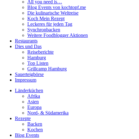
All you need is…
Blog Events von kochtopf.me
Die kulinarische Weltreise
Koch Mein Rezept
Leckeres für jeden Tag
Synchronbacken
Weitere Foodblogger Aktionen
Restaurants
Dies und Das
Reiseberichte
Hamburg
Top Listen
Grillcamp Hamburg
Sauerteigbörse
Impressum
Länderküchen
Afrika
Asien
Europa
Nord- & Südamerika
Rezepte
Backen
Kochen
Blog Events