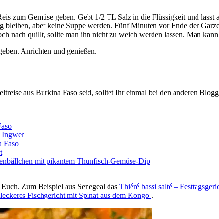
Reis zum Gemüse geben. Gebt 1/2 TL Salz in die Flüssigkeit und lasst
oßig bleiben, aber keine Suppe werden. Fünf Minuten vor Ende der Garz
h nach quillt, sollte man ihn nicht zu weich werden lassen. Man kann
 geben. Anrichten und genießen.
ltreise aus Burkina Faso seid, solltet Ihr einmal bei den anderen Blog
Faso
d Ingwer
a Faso
t
hnenbällchen mit pikantem Thunfisch-Gemüse-Dip
ür Euch. Zum Beispiel aus Senegeal das
Thiéré bassi salté – Festtagsge
leckeres Fischgericht mit Spinat aus dem Kongo
.