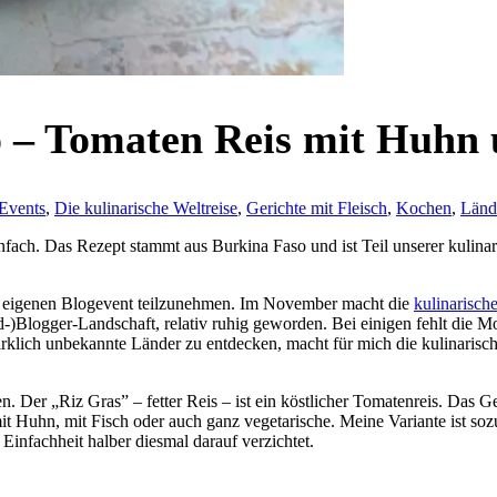
o – Tomaten Reis mit Huhn
Events
,
Die kulinarische Weltreise
,
Gerichte mit Fleisch
,
Kochen
,
Länd
infach. Das Rezept stammt aus Burkina Faso und ist Teil unserer kulina
em eigenen Blogevent teilzunehmen. Im November macht die
kulinarisch
od-)Blogger-Landschaft, relativ ruhig geworden. Bei einigen fehlt die Mo
klich unbekannte Länder zu entdecken, macht für mich die kulinarisch
en. Der „Riz Gras” – fetter Reis – ist ein köstlicher Tomatenreis. Das G
t Huhn, mit Fisch oder auch ganz vegetarische. Meine Variante ist soz
Einfachheit halber diesmal darauf verzichtet.