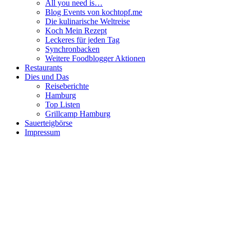
All you need is…
Blog Events von kochtopf.me
Die kulinarische Weltreise
Koch Mein Rezept
Leckeres für jeden Tag
Synchronbacken
Weitere Foodblogger Aktionen
Restaurants
Dies und Das
Reiseberichte
Hamburg
Top Listen
Grillcamp Hamburg
Sauerteigbörse
Impressum