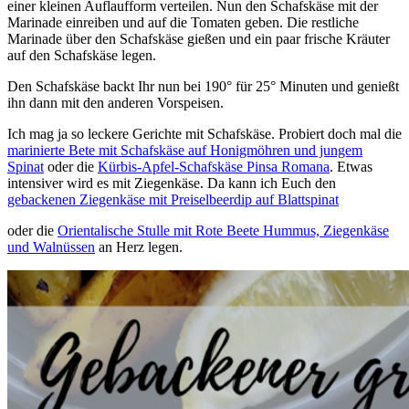
einer kleinen Auflaufform verteilen. Nun den Schafskäse mit der
Marinade einreiben und auf die Tomaten geben. Die restliche
Marinade über den Schafskäse gießen und ein paar frische Kräuter
auf den Schafskäse legen.
Den Schafskäse backt Ihr nun bei 190° für 25° Minuten und genießt
ihn dann mit den anderen Vorspeisen.
Ich mag ja so leckere Gerichte mit Schafskäse. Probiert doch mal die
marinierte Bete mit Schafskäse auf Honigmöhren und jungem
Spinat
oder die
Kürbis-Apfel-Schafskäse Pinsa Romana
. Etwas
intensiver wird es mit Ziegenkäse. Da kann ich Euch den
gebackenen Ziegenkäse mit Preiselbeerdip auf Blattspinat
oder die
Orientalische Stulle mit Rote Beete Hummus, Ziegenkäse
und Walnüssen
an Herz legen.