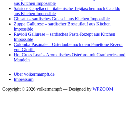
aus Kitchen Impossible
Salsicce Capellacci – italienische Teigtaschen nach Cataldo
aus Kitchen Impossible
Ghisatu – sardisches Gulasch aus Kitchen Impossible
Zuppa Gallurese – sardischer Brotauflauf aus Kitchen
Impossible
Ravioli Gallurese – sardisches Pasta-Rezept aus Kitchen
Impossible
Colomba Pasquale – Ostertaube nach dem Panettone Rezept
von Giorilli
Hot Cross Loaf – Aromatisches Osterbrot mit Cranberries und
Mandeln
Über volkermampft.de
Impressum
Copyright © 2026 volkermampft
— Designed by
WPZOOM