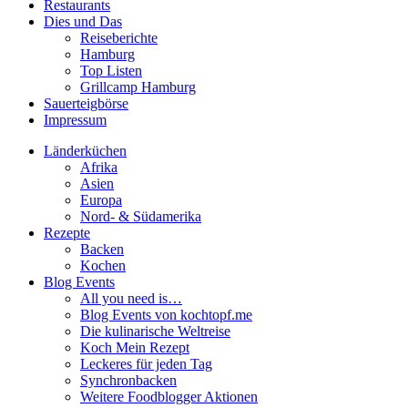
Restaurants
Dies und Das
Reiseberichte
Hamburg
Top Listen
Grillcamp Hamburg
Sauerteigbörse
Impressum
Länderküchen
Afrika
Asien
Europa
Nord- & Südamerika
Rezepte
Backen
Kochen
Blog Events
All you need is…
Blog Events von kochtopf.me
Die kulinarische Weltreise
Koch Mein Rezept
Leckeres für jeden Tag
Synchronbacken
Weitere Foodblogger Aktionen