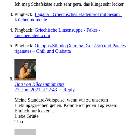
Ich mag Schafskäse auch sehr gern, das klingt sehr lecker
Pingback:
Lagana - Griechisches Fladenbrot mit Sesam -
Küchenmomente
Pingback:
Griechische Linsensuppe - Fakes -
kuechenlatein.com
Pingback:
Octopus-Stifado (Χταπóδι Στιφáδο) und Patates
riganates – Chili und Ciabatta
Tina von Küchenmomente
27. Juni 2021 at 22:43
·
Reply
Meine Standard-Vorspeise, wenn wir zu unserem
Lieblingsgriechen gehen. Könnte ich jeden Tag essen!
Einfach nur lecker…
Liebe Grüße
Tina