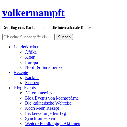
volkermampft
Der Blog ums Backen und um die internationale Küche
Länderküchen
Afrika
Asien
Europa
Nord- & Südamerika
Rezepte
Backen
Kochen
Blog Events
All you need is…
Blog Events von kochtopf.me
Die kulinarische Weltreise
Koch Mein Rezept
Leckeres für jeden Tag
Synchronbacken
Weitere Foodblogger Aktionen