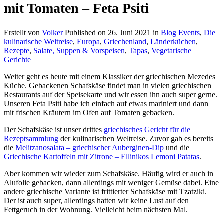
mit Tomaten – Feta Psiti
Erstellt von
Volker
Published on
26. Juni 2021
in
Blog Events
,
Die
kulinarische Weltreise
,
Europa
,
Griechenland
,
Länderküchen
,
Rezepte
,
Salate, Suppen & Vorspeisen
,
Tapas
,
Vegetarische
Gerichte
Weiter geht es heute mit einem Klassiker der griechischen Mezedes
Küche. Gebackenen Schafskäse findet man in vielen griechischen
Restaurants auf der Speisekarte und wir essen ihn auch super gerne.
Unseren Feta Psiti habe ich einfach auf etwas mariniert und dann
mit frischen Kräutern im Ofen auf Tomaten gebacken.
Der Schafskäse ist unser drittes
griechisches Gericht für die
Rezeptsammlung
der kulinarischen Weltreise. Zuvor gab es bereits
die
Melitzanosalata – griechischer Auberginen-Dip
und die
Griechische Kartoffeln mit Zitrone – Ellinikos Lemoni Patatas
.
Aber kommen wir wieder zum Schafskäse. Häufig wird er auch in
Alufolie gebacken, dann allerdings mit weniger Gemüse dabei. Eine
andere griechische Variante ist frittierter Schafskäse mit Tzatziki.
Der ist auch super, allerdings hatten wir keine Lust auf den
Fettgeruch in der Wohnung. Vielleicht beim nächsten Mal.