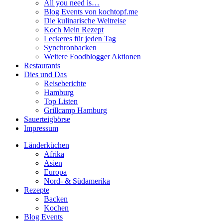
All you need is…
Blog Events von kochtopf.me
Die kulinarische Weltreise
Koch Mein Rezept
Leckeres für jeden Tag
Synchronbacken
Weitere Foodblogger Aktionen
Restaurants
Dies und Das
Reiseberichte
Hamburg
Top Listen
Grillcamp Hamburg
Sauerteigbörse
Impressum
Länderküchen
Afrika
Asien
Europa
Nord- & Südamerika
Rezepte
Backen
Kochen
Blog Events