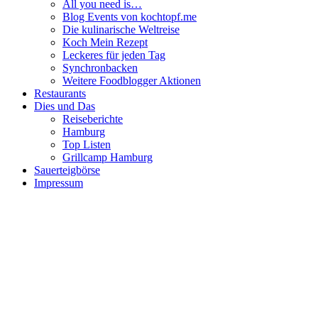
All you need is…
Blog Events von kochtopf.me
Die kulinarische Weltreise
Koch Mein Rezept
Leckeres für jeden Tag
Synchronbacken
Weitere Foodblogger Aktionen
Restaurants
Dies und Das
Reiseberichte
Hamburg
Top Listen
Grillcamp Hamburg
Sauerteigbörse
Impressum