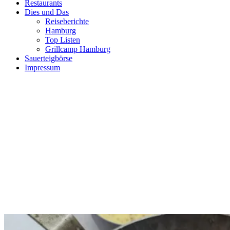
Restaurants
Dies und Das
Reiseberichte
Hamburg
Top Listen
Grillcamp Hamburg
Sauerteigbörse
Impressum