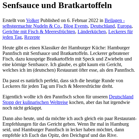
Senfsauce und Bratkartoffeln
Erstellt von
Volker
Published on
6. Februar 2022
in
Beilagen -
selbstgemachte Nudeln & Co.
,
Blog Events
,
Deutschland
,
Europa
,
Gerichte mit Fisch & Meeresfrüchten
,
Länderküchen
,
Leckeres für
jeden Tag
,
Rezepte
Heute gibt es einen Klassiker der Hamburger Küche: Hamburger
Pannfisch mit Senfsauce und Bratkartoffeln. Leckerer gebratener
Fisch, dazu knusprige Bratkartoffeln mit Speck und Zwiebeln und
eine körnige Senfsauce. Ich glaube, es gibt kaum ein Gericht,
welches ich im (deutschen) Restaurant öfter esse, als den Pannfisch.
Da passt es natürlich perfekt, dass sich die heutige Runde von
Leckeres für jeden Tag um Fisch & Meeresfrüchte dreht.
Eigentlich wollte ich den Pannfisch schon für unseren
Deutschland
Stopp der kulinarischen Weltreise
kochen, aber das hat irgendwie
noch nicht geklappt.
Dann also heute, und da möchte ich auch gleich ein paar Restaurant-
Empfehlungen für das Gericht geben. Wenn Ihr mal in Hamburg
seid, und Hamburger Pannfisch in lecker haben möchtet, dann
empfehle ich Euch das Opitz, den Deichgraf und das Rive.