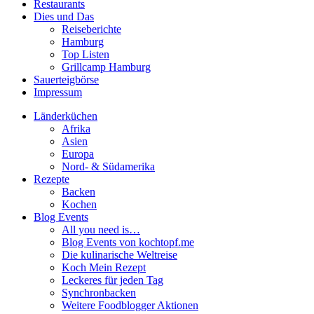
Restaurants
Dies und Das
Reiseberichte
Hamburg
Top Listen
Grillcamp Hamburg
Sauerteigbörse
Impressum
Länderküchen
Afrika
Asien
Europa
Nord- & Südamerika
Rezepte
Backen
Kochen
Blog Events
All you need is…
Blog Events von kochtopf.me
Die kulinarische Weltreise
Koch Mein Rezept
Leckeres für jeden Tag
Synchronbacken
Weitere Foodblogger Aktionen