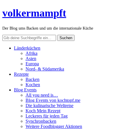
volkermampft
Der Blog ums Backen und um die internationale Küche
Länderküchen
Afrika
Asien
Europa
Nord- & Südamerika
Rezepte
Backen
Kochen
Blog Events
All you need is…
Blog Events von kochtopf.me
Die kulinarische Weltreise
Koch Mein Rezept
Leckeres für jeden Tag
Synchronbacken
Weitere Foodblogger Aktionen