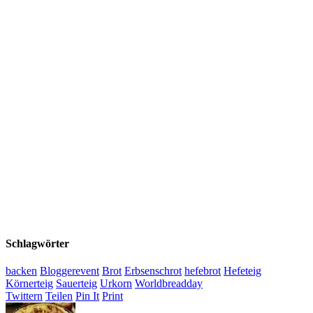
Schlagwörter
backen
Bloggerevent
Brot
Erbsenschrot
hefebrot
Hefeteig
Körnerteig
Sauerteig
Urkorn
Worldbreadday
Twittern
Teilen
Pin It
Print