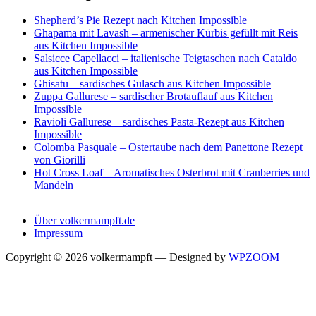
Shepherd’s Pie Rezept nach Kitchen Impossible
Ghapama mit Lavash – armenischer Kürbis gefüllt mit Reis
aus Kitchen Impossible
Salsicce Capellacci – italienische Teigtaschen nach Cataldo
aus Kitchen Impossible
Ghisatu – sardisches Gulasch aus Kitchen Impossible
Zuppa Gallurese – sardischer Brotauflauf aus Kitchen
Impossible
Ravioli Gallurese – sardisches Pasta-Rezept aus Kitchen
Impossible
Colomba Pasquale – Ostertaube nach dem Panettone Rezept
von Giorilli
Hot Cross Loaf – Aromatisches Osterbrot mit Cranberries und
Mandeln
Über volkermampft.de
Impressum
Copyright © 2026 volkermampft
— Designed by
WPZOOM