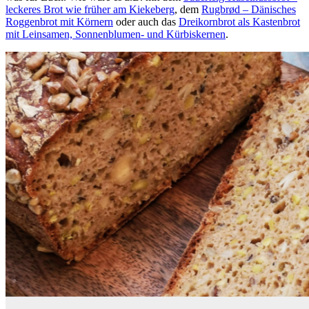
leckeres Brot wie früher am Kiekeberg
, dem
Rugbrød – Dänisches
Roggenbrot mit Körnern
oder auch das
Dreikornbrot als Kastenbrot
mit Leinsamen, Sonnenblumen- und Kürbiskernen
.