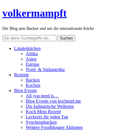
volkermampft
Der Blog ums Backen und um die internationale Küche
Länderküchen
Afrika
Asien
Europa
Nord- & Südamerika
Rezepte
Backen
Kochen
Blog Events
All you need is…
Blog Events von kochtopf.me
Die kulinarische Weltreise
Koch Mein Rezept
Leckeres für jeden Tag
Synchronbacken
Weitere Foodblogger Aktionen