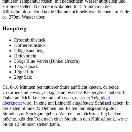
mittlerer Temperatur rösten, mit kochendem Wasser aufgießen und
zur Seite stellen. Nach dem Abkühlen für 5 Stunden in den
Kühlschrank stellen. Da die Pfanne noch heiß war, blieben am Ende
ca. 270ml Wasser über.
Hauptteig
Erbsenbrühstück
Körnerbrühstück
200gr Sauerteig
Hefevorteig
350gr Blue Velvet (Dinkel Urkorn)
175gr Quark
1,5gr Hefe
20gr Salz
Ca. 8-10 Minuten bei mittlerer Stufe auf Sicht kneten, da beide
Urkörner sind etwas „zickig“ sind, was das Klebergerüst anbetrifft.
Daher auf Sicht kneten und aufpassen, dass der Teig
nicht
überknetet
wird. In eine mit Leinenöl eingefettete Schüssel geben. In
der ersten Stunde 2x Dehnen und Falten und insgesamt gute 5
Stunden zur Stockgare geben. Wer erst am nächsten Tag backen
möchte, gibt den Teig nach einer Stunde in den Kühlschrank, wo er
bis zu 12 Stunden stehen kann.