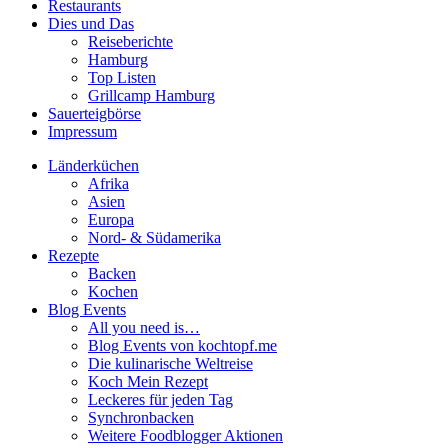
Restaurants
Dies und Das
Reiseberichte
Hamburg
Top Listen
Grillcamp Hamburg
Sauerteigbörse
Impressum
Länderküchen
Afrika
Asien
Europa
Nord- & Südamerika
Rezepte
Backen
Kochen
Blog Events
All you need is…
Blog Events von kochtopf.me
Die kulinarische Weltreise
Koch Mein Rezept
Leckeres für jeden Tag
Synchronbacken
Weitere Foodblogger Aktionen