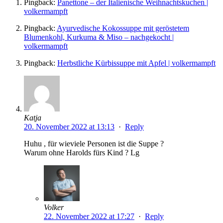
Pingback:
Panettone – der Italienische Weihnachtskuchen |
volkermampft
Pingback:
Ayurvedische Kokossuppe mit geröstetem
Blumenkohl, Kurkuma & Miso – nachgekocht |
volkermampft
Pingback:
Herbstliche Kürbissuppe mit Apfel | volkermampft
Katja
20. November 2022 at 13:13
·
Reply
Huhu , für wieviele Personen ist die Suppe ?
Warum ohne Harolds fürs Kind ? Lg
Volker
22. November 2022 at 17:27
·
Reply