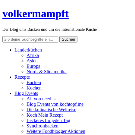
volkermampft
Der Blog ums Backen und um die internationale Küche
Länderküchen
Afrika
Asien
Europa
Nord- & Südamerika
Rezepte
Backen
Kochen
Blog Events
All you need is…
Blog Events von kochtopf.me
Die kulinarische Weltreise
Koch Mein Rezept
Leckeres für jeden Tag
Synchronbacken
Weitere Foodblogger Aktionen