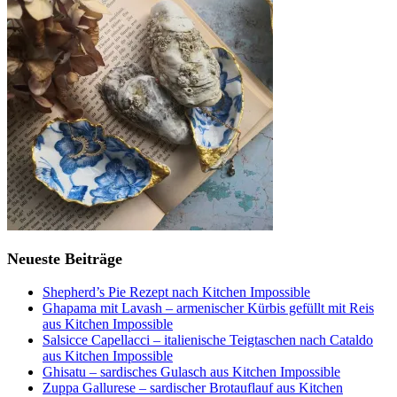
Neueste Beiträge
Shepherd’s Pie Rezept nach Kitchen Impossible
Ghapama mit Lavash – armenischer Kürbis gefüllt mit Reis
aus Kitchen Impossible
Salsicce Capellacci – italienische Teigtaschen nach Cataldo
aus Kitchen Impossible
Ghisatu – sardisches Gulasch aus Kitchen Impossible
Zuppa Gallurese – sardischer Brotauflauf aus Kitchen