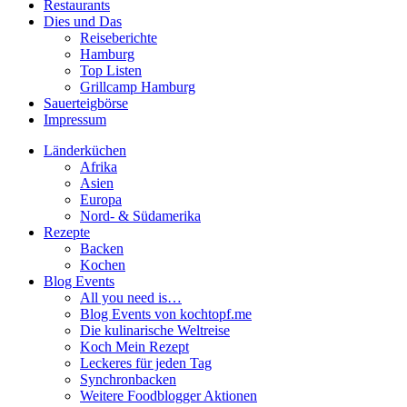
Restaurants
Dies und Das
Reiseberichte
Hamburg
Top Listen
Grillcamp Hamburg
Sauerteigbörse
Impressum
Länderküchen
Afrika
Asien
Europa
Nord- & Südamerika
Rezepte
Backen
Kochen
Blog Events
All you need is…
Blog Events von kochtopf.me
Die kulinarische Weltreise
Koch Mein Rezept
Leckeres für jeden Tag
Synchronbacken
Weitere Foodblogger Aktionen