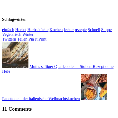
Schlagwörter
einfach
Herbst
Herbstküche
Kochen
lecker
rezepte
Schnell
Suppe
Vegetarisch
Winter
Twittern
Teilen
Pin It
Print
Muttis saftiger Quarkstollen – Stollen-Rezept ohne
Hefe
Panettone – der italienische Weihnachtskuchen
11 Comments