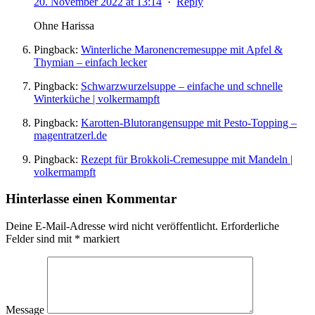
20. November 2022 at 13:14
·
Reply
Ohne Harissa
Pingback:
Winterliche Maronencremesuppe mit Apfel &
Thymian – einfach lecker
Pingback:
Schwarzwurzelsuppe – einfache und schnelle
Winterküche | volkermampft
Pingback:
Karotten-Blutorangensuppe mit Pesto-Topping –
magentratzerl.de
Pingback:
Rezept für Brokkoli-Cremesuppe mit Mandeln |
volkermampft
Hinterlasse einen Kommentar
Deine E-Mail-Adresse wird nicht veröffentlicht.
Erforderliche
Felder sind mit
*
markiert
Message