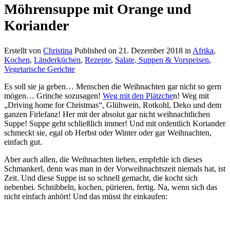
Möhrensuppe mit Orange und
Koriander
Erstellt von
Christina
Published on
21. Dezember 2018
in
Afrika
,
Kochen
,
Länderküchen
,
Rezepte
,
Salate, Suppen & Vorspeisen
,
Vegetarische Gerichte
Es soll sie ja geben… Menschen die Weihnachten gar nicht so gern
mögen… Grinche sozusagen!
Weg mit den Plätzche
n! Weg mit
„Driving home for Christmas“, Glühwein, Rotkohl, Deko und dem
ganzen Firlefanz! Her mit der absolut gar nicht weihnachtlichen
Suppe! Suppe geht schließlich immer! Und mit ordentlich Koriander
schmeckt sie, egal ob Herbst oder Winter oder gar Weihnachten,
einfach gut.
Aber auch allen, die Weihnachten lieben, empfehle ich dieses
Schmankerl, denn was man in der Vorweihnachtszeit niemals hat, ist
Zeit. Und diese Suppe ist so schnell gemacht, die kocht sich
nebenbei. Schnibbeln, kochen, pürieren, fertig. Na, wenn sich das
nicht einfach anhört! Und das müsst ihr einkaufen: