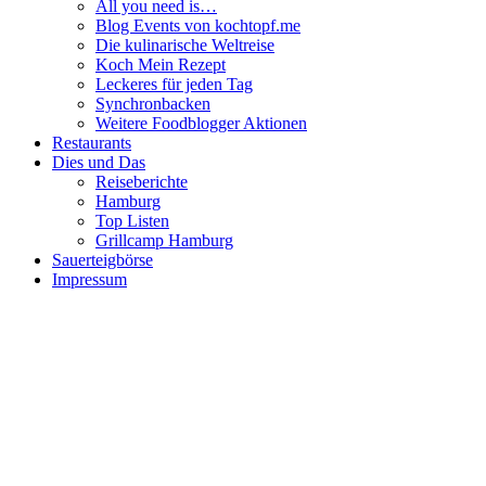
All you need is…
Blog Events von kochtopf.me
Die kulinarische Weltreise
Koch Mein Rezept
Leckeres für jeden Tag
Synchronbacken
Weitere Foodblogger Aktionen
Restaurants
Dies und Das
Reiseberichte
Hamburg
Top Listen
Grillcamp Hamburg
Sauerteigbörse
Impressum