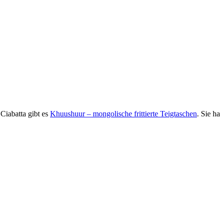
 Ciabatta gibt es
Khuushuur – mongolische frittierte Teigtaschen
. Sie h