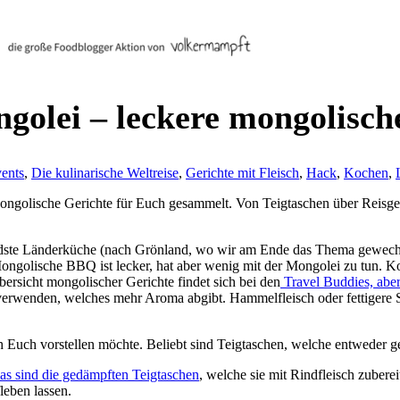
ngolei – leckere mongolisch
ents
,
Die kulinarische Weltreise
,
Gerichte mit Fleisch
,
Hack
,
Kochen
,
ongolische Gerichte für Euch gesammelt. Von Teigtaschen über Reisge
ndste Länderküche (nach Grönland, wo wir am Ende das Thema gewechse
ongolische BBQ ist lecker, hat aber wenig mit der Mongolei zu tun. K
ersicht mongolischer Gerichte findet sich bei den
Travel Buddies, abe
verwenden, welches mehr Aroma abgibt. Hammelfleisch oder fettigere 
ch vorstellen möchte. Beliebt sind Teigtaschen, welche entweder ged
s sind die gedämpften Teigtaschen
, welche sie mit Rindfleisch zubere
leben lassen.