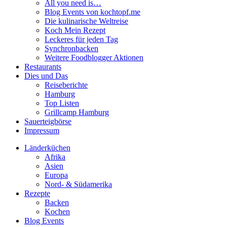
All you need is…
Blog Events von kochtopf.me
Die kulinarische Weltreise
Koch Mein Rezept
Leckeres für jeden Tag
Synchronbacken
Weitere Foodblogger Aktionen
Restaurants
Dies und Das
Reiseberichte
Hamburg
Top Listen
Grillcamp Hamburg
Sauerteigbörse
Impressum
Länderküchen
Afrika
Asien
Europa
Nord- & Südamerika
Rezepte
Backen
Kochen
Blog Events