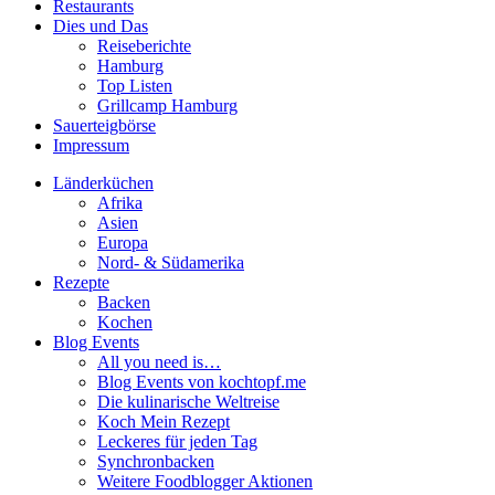
Restaurants
Dies und Das
Reiseberichte
Hamburg
Top Listen
Grillcamp Hamburg
Sauerteigbörse
Impressum
Länderküchen
Afrika
Asien
Europa
Nord- & Südamerika
Rezepte
Backen
Kochen
Blog Events
All you need is…
Blog Events von kochtopf.me
Die kulinarische Weltreise
Koch Mein Rezept
Leckeres für jeden Tag
Synchronbacken
Weitere Foodblogger Aktionen