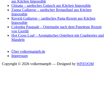
aus Kitchen Impossible
Ghisatu – sardisches Gulasch aus Kitchen Impossible
Zuppa Gallurese – sardischer Brotauflauf aus Kitchen
Impossible
Ravioli Gallurese – sardisches Pasta-Rezept aus Kitchen
Impossible
Colomba Pasquale – Ostertaube nach dem Panettone Rezept
von Giorilli
Hot Cross Loaf – Aromatisches Osterbrot mit Cranberries und
Mandeln
Über volkermampft.de
Impressum
Copyright © 2026 volkermampft
— Designed by
WPZOOM