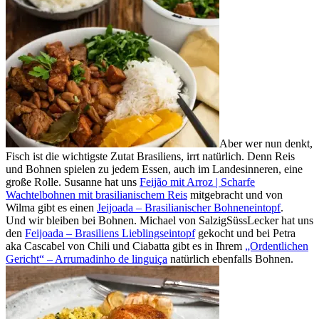
Aber wer nun denkt,
Fisch ist die wichtigste Zutat Brasiliens, irrt natürlich. Denn Reis
und Bohnen spielen zu jedem Essen, auch im Landesinneren, eine
große Rolle. Susanne hat uns
Feijão mit Arroz | Scharfe
Wachtelbohnen mit brasilianischem Reis
mitgebracht und von
Wilma gibt es einen
Jeijoada – Brasilianischer Bohneneintopf
.
Und wir bleiben bei Bohnen. Michael von SalzigSüssLecker hat uns
den
Feijoada – Brasiliens Lieblingseintopf
gekocht und bei Petra
aka Cascabel von Chili und Ciabatta gibt es in Ihrem
„Ordentlichen
Gericht“ – Arrumadinho de linguiça
natürlich ebenfalls Bohnen.