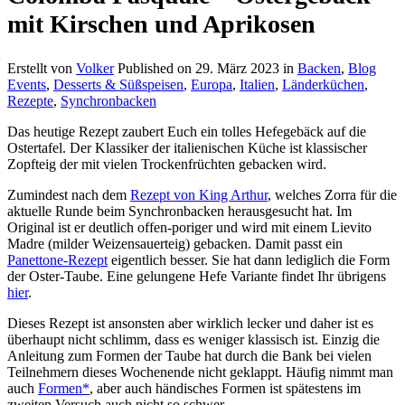
mit Kirschen und Aprikosen
Erstellt von
Volker
Published on
29. März 2023
in
Backen
,
Blog
Events
,
Desserts & Süßspeisen
,
Europa
,
Italien
,
Länderküchen
,
Rezepte
,
Synchronbacken
Das heutige Rezept zaubert Euch ein tolles Hefegebäck auf die
Ostertafel. Der Klassiker der italienischen Küche ist klassischer
Zopfteig der mit vielen Trockenfrüchten gebacken wird.
Zumindest nach dem
Rezept von King Arthur
, welches Zorra für die
aktuelle Runde beim Synchronbacken herausgesucht hat. Im
Original ist er deutlich offen-poriger und wird mit einem Lievito
Madre (milder Weizensauerteig) gebacken. Damit passt ein
Panettone-Rezept
eigentlich besser. Sie hat dann lediglich die Form
der Oster-Taube. Eine gelungene Hefe Variante findet Ihr übrigens
hier
.
Dieses Rezept ist ansonsten aber wirklich lecker und daher ist es
überhaupt nicht schlimm, dass es weniger klassisch ist. Einzig die
Anleitung zum Formen der Taube hat durch die Bank bei vielen
Teilnehmern dieses Wochenende nicht geklappt. Häufig nimmt man
auch
Formen*
, aber auch händisches Formen ist spätestens im
zweiten Versuch auch nicht so schwer.