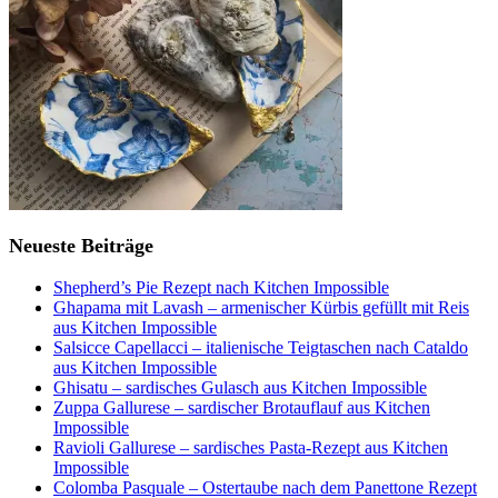
Neueste Beiträge
Shepherd’s Pie Rezept nach Kitchen Impossible
Ghapama mit Lavash – armenischer Kürbis gefüllt mit Reis
aus Kitchen Impossible
Salsicce Capellacci – italienische Teigtaschen nach Cataldo
aus Kitchen Impossible
Ghisatu – sardisches Gulasch aus Kitchen Impossible
Zuppa Gallurese – sardischer Brotauflauf aus Kitchen
Impossible
Ravioli Gallurese – sardisches Pasta-Rezept aus Kitchen
Impossible
Colomba Pasquale – Ostertaube nach dem Panettone Rezept