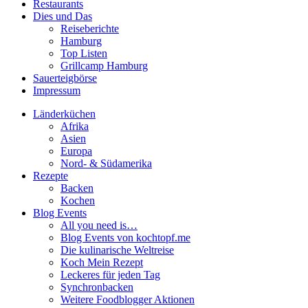
Restaurants
Dies und Das
Reiseberichte
Hamburg
Top Listen
Grillcamp Hamburg
Sauerteigbörse
Impressum
Länderküchen
Afrika
Asien
Europa
Nord- & Südamerika
Rezepte
Backen
Kochen
Blog Events
All you need is…
Blog Events von kochtopf.me
Die kulinarische Weltreise
Koch Mein Rezept
Leckeres für jeden Tag
Synchronbacken
Weitere Foodblogger Aktionen