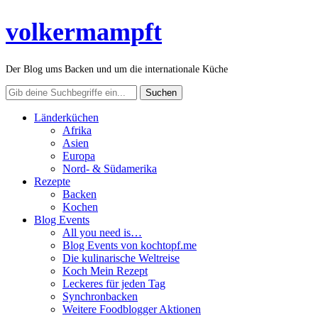
volkermampft
Der Blog ums Backen und um die internationale Küche
Länderküchen
Afrika
Asien
Europa
Nord- & Südamerika
Rezepte
Backen
Kochen
Blog Events
All you need is…
Blog Events von kochtopf.me
Die kulinarische Weltreise
Koch Mein Rezept
Leckeres für jeden Tag
Synchronbacken
Weitere Foodblogger Aktionen