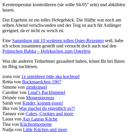
Kerntemperatur kontrollieren (sie sollte 94-95° sein) und abkühlen
lassen.
Das Ergebnis ist ein tolles Hefegebäck. Die Hälfte war noch am
selben Abend verschwunden und der Teig ist auch für Anfänger
geeignet, da er nicht zu weich ist.
Eine
Sammlung mit 10 weiteren tollen Oster-Rezepten
seid, habe
ich schon zusammen gestellt und versucht doch auch mal den
Polnischen Babka – Hefekuchen zum Osterfest
.
Was die anderen Teilnehmer gezaubert haben, könnt Ihr bei Ihnen
im Blog nachlesen.
zorra von
1x umrühren bitte aka kochtopf
Britta von
Backmaedchen 1967
Simone von
zimtkringel
Caroline von
Linal’s Backhimmel
Désirée von
Momentgenuss
Sarah von
Kinder, kommt essen!
Ilka von
Was machst du eigentlich so?!
Tamara von
Cakes, Cookies and more
Laura von
Aus Lauras Küche
Tina von
Küchenmomente
Nadja von
Little Kitchen and more