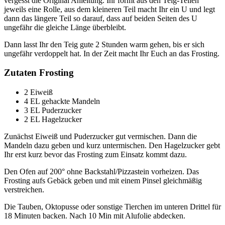
vergesst die Original Anleitung. Ihr formt aus den Teig-Teilen
jeweils eine Rolle, aus dem kleineren Teil macht Ihr ein U und legt
dann das längere Teil so darauf, dass auf beiden Seiten des U
ungefähr die gleiche Länge überbleibt.
Dann lasst Ihr den Teig gute 2 Stunden warm gehen, bis er sich
ungefähr verdoppelt hat. In der Zeit macht Ihr Euch an das Frosting.
Zutaten Frosting
2 Eiweiß
4 EL gehackte Mandeln
3 EL Puderzucker
2 EL Hagelzucker
Zunächst Eiweiß und Puderzucker gut vermischen. Dann die
Mandeln dazu geben und kurz untermischen. Den Hagelzucker gebt
Ihr erst kurz bevor das Frosting zum Einsatz kommt dazu.
Den Ofen auf 200° ohne Backstahl/Pizzastein vorheizen. Das
Frosting aufs Gebäck geben und mit einem Pinsel gleichmäßig
verstreichen.
Die Tauben, Oktopusse oder sonstige Tierchen im unteren Drittel für
18 Minuten backen. Nach 10 Min mit Alufolie abdecken.