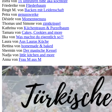
zorra von
1x umrühren bitte aka kochtopf
Friederike von
Fliederbaum
Birgit M. von
Backen mit Leidenschaft
Petra von
genusswerke
Désirée von
Momentgenuss
Thomas und Simone von
zimtkringel
Kathrina von
Küchentraum & Purzelbaum
Tamara von
Cakes, Cookies and more
Ilka von
Was machst du eigentlich so?!
Laura von
Aus Lauras Küche
Bettina von
homemade & baked
Shermin von
Der magische Kessel
Nadja von
little kitchen and more
Anna von
Frau M aus M