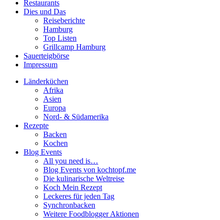
Restaurants
Dies und Das
Reiseberichte
Hamburg
Top Listen
Grillcamp Hamburg
Sauerteigbörse
Impressum
Länderküchen
Afrika
Asien
Europa
Nord- & Südamerika
Rezepte
Backen
Kochen
Blog Events
All you need is…
Blog Events von kochtopf.me
Die kulinarische Weltreise
Koch Mein Rezept
Leckeres für jeden Tag
Synchronbacken
Weitere Foodblogger Aktionen