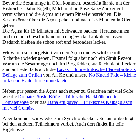
Bevor die Sesamringe in Ofen kommen, bestreicht Ihr sie mit der
Eistreiche. Dafür Eigelb, Milch und ne Prise Salz+Zucker gut
vermischen und die Açma mit einem Pinsel einstreichen. Die
Sesamkörner über die Açma geben und nach 2-3 Minuten in Ofen
geben.
Die Açma für 15 Minuten mit Schwaden backen. Herausnehmen
und in einem Geschirrhandtuch eingewickelt abkühlen lassen.
Dadurch bleiben sie schön soft und besonders lecker.
Wir waren sehr begeistert von den Açma und es wird sie mit
Sicherheit wieder geben. Erstmal folgt aber noch ein Simit Rezept.
Warum die Sesamringe noch im Blog fehlen, weiß ich nicht. Lecker
sind auf jedenfalls auch die
Lavas – dünne türkische Fladenbrote als
Beilage zum Grillen
von An Ke und unsere
No Knead Pide – kleine
türkische Fladenbrote ohne kneten
.
Neben pur passen die Açma auch super zu Gerichten mit viel Soße
wie die
Domates Soslu Köfte – Türkische Hackbällchen in
Tomatensoße
oder das
Dana etli güveç – Türkisches Kalbsgulasch
mit viel Gemüse
.
Aber kommen wir wieder zum Synchronbacken. Schaut unbedingt
bei den anderen Teilnehmern vorbei. Auch dort findet Ihr tolle
Ergebnisse.