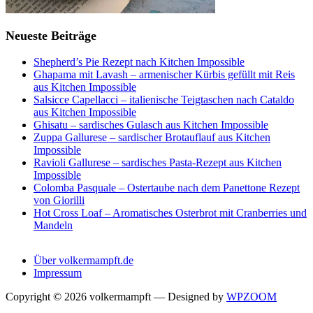
Neueste Beiträge
Shepherd’s Pie Rezept nach Kitchen Impossible
Ghapama mit Lavash – armenischer Kürbis gefüllt mit Reis
aus Kitchen Impossible
Salsicce Capellacci – italienische Teigtaschen nach Cataldo
aus Kitchen Impossible
Ghisatu – sardisches Gulasch aus Kitchen Impossible
Zuppa Gallurese – sardischer Brotauflauf aus Kitchen
Impossible
Ravioli Gallurese – sardisches Pasta-Rezept aus Kitchen
Impossible
Colomba Pasquale – Ostertaube nach dem Panettone Rezept
von Giorilli
Hot Cross Loaf – Aromatisches Osterbrot mit Cranberries und
Mandeln
Über volkermampft.de
Impressum
Copyright © 2026 volkermampft
— Designed by
WPZOOM