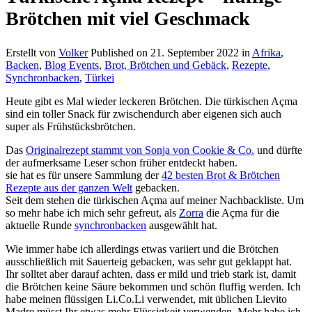
Brötchen mit viel Geschmack
Erstellt von
Volker
Published on
21. September 2022
in
Afrika
,
Backen
,
Blog Events
,
Brot, Brötchen und Gebäck
,
Rezepte
,
Synchronbacken
,
Türkei
Heute gibt es Mal wieder leckeren Brötchen. Die türkischen Açma
sind ein toller Snack für zwischendurch aber eigenen sich auch
super als Frühstücksbrötchen.
Das
Originalrezept stammt von Sonja von Cookie & Co.
und dürfte
der aufmerksame Leser schon früher entdeckt haben.
sie hat es für unsere Sammlung der
42 besten Brot & Brötchen
Rezepte aus der ganzen Welt
gebacken.
Seit dem stehen die türkischen Açma auf meiner Nachbackliste. Um
so mehr habe ich mich sehr gefreut, als
Zorra
die Açma für die
aktuelle Runde
synchronbacken
ausgewählt hat.
Wie immer habe ich allerdings etwas variiert und die Brötchen
ausschließlich mit Sauerteig gebacken, was sehr gut geklappt hat.
Ihr solltet aber darauf achten, dass er mild und trieb stark ist, damit
die Brötchen keine Säure bekommen und schön fluffig werden. Ich
habe meinen flüssigen Li.Co.Li verwendet, mit üblichen Lievito
Madre müsst Ihr etwas mehr Flüssigkeit verwenden. Mehr habe ich