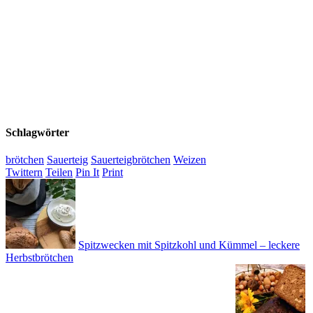
Schlagwörter
brötchen
Sauerteig
Sauerteigbrötchen
Weizen
Twittern
Teilen
Pin It
Print
Spitzwecken mit Spitzkohl und Kümmel – leckere
Herbstbrötchen