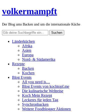
volkermampft
Der Blog ums Backen und um die internationale Küche
Länderküchen
Afrika
Asien
Europa
Nord- & Südamerika
Rezepte
Backen
Kochen
Blog Events
All you need is…
Blog Events von kochtopf.me
Die kulinarische Weltreise
Koch Mein Rezept
Leckeres für jeden Tag
Synchronbacken
Weitere Foodblogger Aktionen