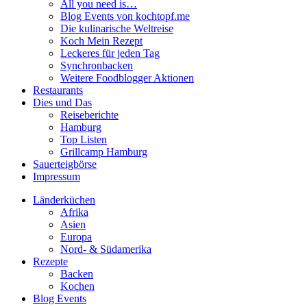
All you need is…
Blog Events von kochtopf.me
Die kulinarische Weltreise
Koch Mein Rezept
Leckeres für jeden Tag
Synchronbacken
Weitere Foodblogger Aktionen
Restaurants
Dies und Das
Reiseberichte
Hamburg
Top Listen
Grillcamp Hamburg
Sauerteigbörse
Impressum
Länderküchen
Afrika
Asien
Europa
Nord- & Südamerika
Rezepte
Backen
Kochen
Blog Events