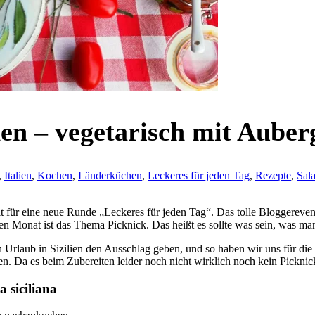
hen – vegetarisch mit Auber
,
Italien
,
Kochen
,
Länderküchen
,
Leckeres für jeden Tag
,
Rezepte
,
Sal
t für eine neue Runde „Leckeres für jeden Tag“. Das tolle Bloggereven
n Monat ist das Thema Picknick. Das heißt es sollte was sein, was ma
n Urlaub in Sizilien den Ausschlag geben, und so haben wir uns für die
. Da es beim Zubereiten leider noch nicht wirklich noch kein Picknic
a siciliana