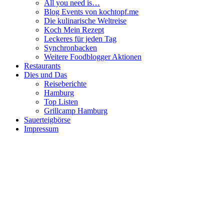
All you need is…
Blog Events von kochtopf.me
Die kulinarische Weltreise
Koch Mein Rezept
Leckeres für jeden Tag
Synchronbacken
Weitere Foodblogger Aktionen
Restaurants
Dies und Das
Reiseberichte
Hamburg
Top Listen
Grillcamp Hamburg
Sauerteigbörse
Impressum