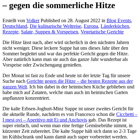
– gegen die sommerliche Hitze
Erstellt von
Volker
Published on
28. August 2022
in
Blog Events
,
Deutschland
,
Die kulinarische Weltreise
,
Europa
,
Länderküchen
,
Rezepte
,
Salate, Suppen & Vorspeisen
,
Vegetarische Gerichte
Die Hitze lässt nach, aber wird sicherlich in den nächsten Jahren
nicht weniger. Diese leckere Suppe hat uns dieses Jahr über den
Sommer begleitet und war das perfekte Gericht gegen die Hitze.
Aber natürlich kann man sie auch das ganze Jahr wunderbar als
Vorspeise oder Zwischengang genießen.
Der Monat ist fast zu Ende und heute ist der letzte Tag für unsere
Suche nach
Gerichte gegen die Hitze – die besten Rezepte aus der
ganzen Welt
. Ich bin dabei in der heimischen Küche geblieben und
habe mich auf Zutaten, welche man auch im heimischen Garten
anpflanzen konzentriert.
Die kalte Erbsen-Joghurt-Minz Suppe ist unser zweites Gericht für
die aktuelle Runde, nachdem es von Francesco schon die
Cicchetti –
I mesi ovi – Aperitivo mit Ei und Anchovis
gab. Das Rezept ist
super einfach, und wenn man eine fertige Gemüsebrühe nimmt, in
kürzester Zeit zubereitet. Die kalte Suppe hält sich dann so 2-3 Tage
im Kühlschrank und kann damit auch super vorbereitet werden.