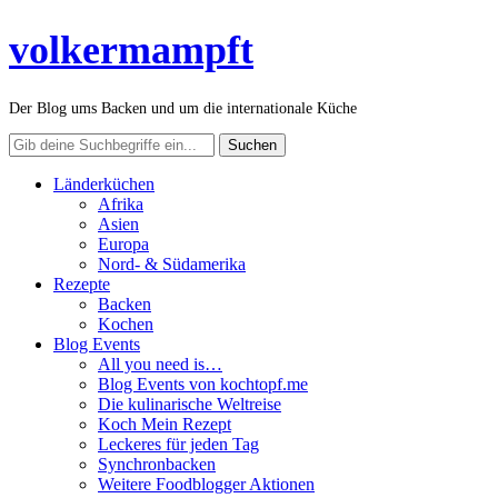
volkermampft
Der Blog ums Backen und um die internationale Küche
Länderküchen
Afrika
Asien
Europa
Nord- & Südamerika
Rezepte
Backen
Kochen
Blog Events
All you need is…
Blog Events von kochtopf.me
Die kulinarische Weltreise
Koch Mein Rezept
Leckeres für jeden Tag
Synchronbacken
Weitere Foodblogger Aktionen