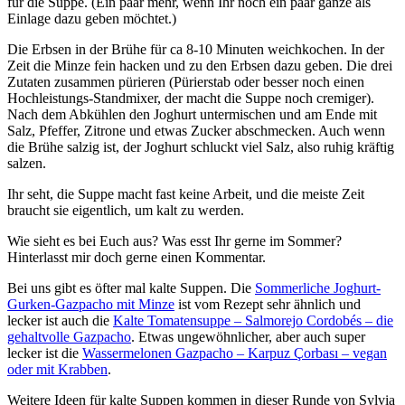
für die Suppe. (Ein paar mehr, wenn Ihr noch ein paar ganze als
Einlage dazu geben möchtet.)
Die Erbsen in der Brühe für ca 8-10 Minuten weichkochen. In der
Zeit die Minze fein hacken und zu den Erbsen dazu geben. Die drei
Zutaten zusammen pürieren (Pürierstab oder besser noch einen
Hochleistungs-Standmixer, der macht die Suppe noch cremiger).
Nach dem Abkühlen den Joghurt untermischen und am Ende mit
Salz, Pfeffer, Zitrone und etwas Zucker abschmecken. Auch wenn
die Brühe salzig ist, der Joghurt schluckt viel Salz, also ruhig kräftig
salzen.
Ihr seht, die Suppe macht fast keine Arbeit, und die meiste Zeit
braucht sie eigentlich, um kalt zu werden.
Wie sieht es bei Euch aus? Was esst Ihr gerne im Sommer?
Hinterlasst mir doch gerne einen Kommentar.
Bei uns gibt es öfter mal kalte Suppen. Die
Sommerliche Joghurt-
Gurken-Gazpacho mit Minze
ist vom Rezept sehr ähnlich und
lecker ist auch die
Kalte Tomatensuppe – Salmorejo Cordobés – die
gehaltvolle Gazpacho
. Etwas ungewöhnlicher, aber auch super
lecker ist die
Wassermelonen Gazpacho – Karpuz Çorbası – vegan
oder mit Krabben
.
Weitere Ideen für kalte Suppen kommen in dieser Runde von Sylvia