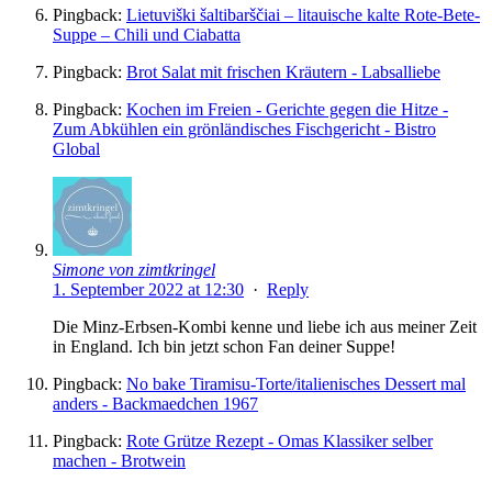
Pingback:
Lietuviški šaltibarščiai – litauische kalte Rote-Bete-
Suppe – Chili und Ciabatta
Pingback:
Brot Salat mit frischen Kräutern - Labsalliebe
Pingback:
Kochen im Freien - Gerichte gegen die Hitze -
Zum Abkühlen ein grönländisches Fischgericht - Bistro
Global
Simone von zimtkringel
1. September 2022 at 12:30
·
Reply
Die Minz-Erbsen-Kombi kenne und liebe ich aus meiner Zeit
in England. Ich bin jetzt schon Fan deiner Suppe!
Pingback:
No bake Tiramisu-Torte/italienisches Dessert mal
anders - Backmaedchen 1967
Pingback:
Rote Grütze Rezept - Omas Klassiker selber
machen - Brotwein