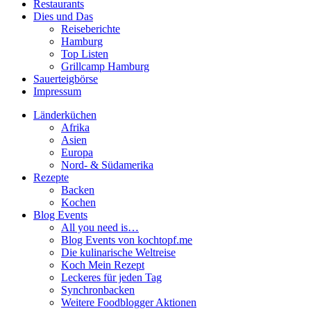
Restaurants
Dies und Das
Reiseberichte
Hamburg
Top Listen
Grillcamp Hamburg
Sauerteigbörse
Impressum
Länderküchen
Afrika
Asien
Europa
Nord- & Südamerika
Rezepte
Backen
Kochen
Blog Events
All you need is…
Blog Events von kochtopf.me
Die kulinarische Weltreise
Koch Mein Rezept
Leckeres für jeden Tag
Synchronbacken
Weitere Foodblogger Aktionen