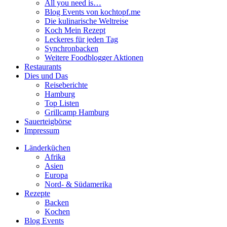
All you need is…
Blog Events von kochtopf.me
Die kulinarische Weltreise
Koch Mein Rezept
Leckeres für jeden Tag
Synchronbacken
Weitere Foodblogger Aktionen
Restaurants
Dies und Das
Reiseberichte
Hamburg
Top Listen
Grillcamp Hamburg
Sauerteigbörse
Impressum
Länderküchen
Afrika
Asien
Europa
Nord- & Südamerika
Rezepte
Backen
Kochen
Blog Events