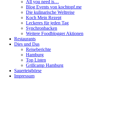
All you need is…
Blog Events von kochtopf.me
Die kulinarische Weltreise
Koch Mein Rezept
Leckeres für jeden Tag
Synchronbacken
Weitere Foodblogger Aktionen
Restaurants
Dies und Das
Reiseberichte
Hamburg
Top Listen
Grillcamp Hamburg
Sauerteigbörse
Impressum