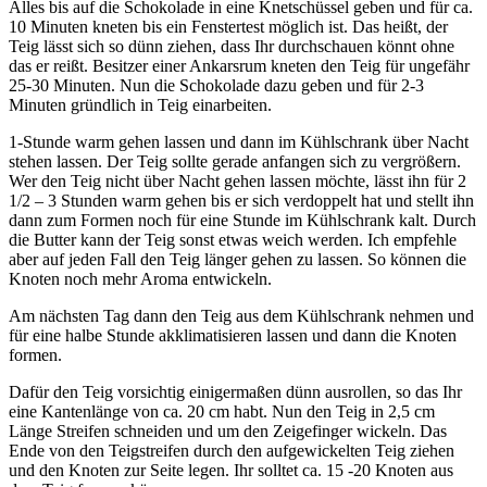
Alles bis auf die Schokolade in eine Knetschüssel geben und für ca.
10 Minuten kneten bis ein Fenstertest möglich ist. Das heißt, der
Teig lässt sich so dünn ziehen, dass Ihr durchschauen könnt ohne
das er reißt. Besitzer einer Ankarsrum kneten den Teig für ungefähr
25-30 Minuten. Nun die Schokolade dazu geben und für 2-3
Minuten gründlich in Teig einarbeiten.
1-Stunde warm gehen lassen und dann im Kühlschrank über Nacht
stehen lassen. Der Teig sollte gerade anfangen sich zu vergrößern.
Wer den Teig nicht über Nacht gehen lassen möchte, lässt ihn für 2
1/2 – 3 Stunden warm gehen bis er sich verdoppelt hat und stellt ihn
dann zum Formen noch für eine Stunde im Kühlschrank kalt. Durch
die Butter kann der Teig sonst etwas weich werden. Ich empfehle
aber auf jeden Fall den Teig länger gehen zu lassen. So können die
Knoten noch mehr Aroma entwickeln.
Am nächsten Tag dann den Teig aus dem Kühlschrank nehmen und
für eine halbe Stunde akklimatisieren lassen und dann die Knoten
formen.
Dafür den Teig vorsichtig einigermaßen dünn ausrollen, so das Ihr
eine Kantenlänge von ca. 20 cm habt. Nun den Teig in 2,5 cm
Länge Streifen schneiden und um den Zeigefinger wickeln. Das
Ende von den Teigstreifen durch den aufgewickelten Teig ziehen
und den Knoten zur Seite legen. Ihr solltet ca. 15 -20 Knoten aus