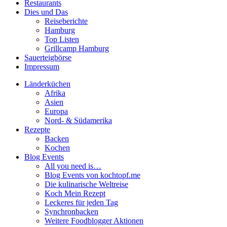
Restaurants
Dies und Das
Reiseberichte
Hamburg
Top Listen
Grillcamp Hamburg
Sauerteigbörse
Impressum
Länderküchen
Afrika
Asien
Europa
Nord- & Südamerika
Rezepte
Backen
Kochen
Blog Events
All you need is…
Blog Events von kochtopf.me
Die kulinarische Weltreise
Koch Mein Rezept
Leckeres für jeden Tag
Synchronbacken
Weitere Foodblogger Aktionen