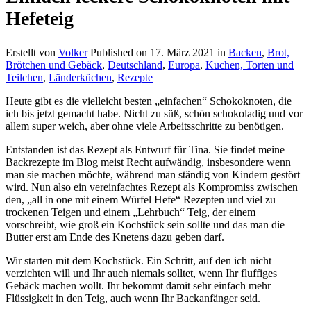
Hefeteig
Erstellt von
Volker
Published on
17. März 2021
in
Backen
,
Brot,
Brötchen und Gebäck
,
Deutschland
,
Europa
,
Kuchen, Torten und
Teilchen
,
Länderküchen
,
Rezepte
Heute gibt es die vielleicht besten „einfachen“ Schokoknoten, die
ich bis jetzt gemacht habe. Nicht zu süß, schön schokoladig und vor
allem super weich, aber ohne viele Arbeitsschritte zu benötigen.
Entstanden ist das Rezept als Entwurf für Tina. Sie findet meine
Backrezepte im Blog meist Recht aufwändig, insbesondere wenn
man sie machen möchte, während man ständig von Kindern gestört
wird. Nun also ein vereinfachtes Rezept als Kompromiss zwischen
den, „all in one mit einem Würfel Hefe“ Rezepten und viel zu
trockenen Teigen und einem „Lehrbuch“ Teig, der einem
vorschreibt, wie groß ein Kochstück sein sollte und das man die
Butter erst am Ende des Knetens dazu geben darf.
Wir starten mit dem Kochstück. Ein Schritt, auf den ich nicht
verzichten will und Ihr auch niemals solltet, wenn Ihr fluffiges
Gebäck machen wollt. Ihr bekommt damit sehr einfach mehr
Flüssigkeit in den Teig, auch wenn Ihr Backanfänger seid.