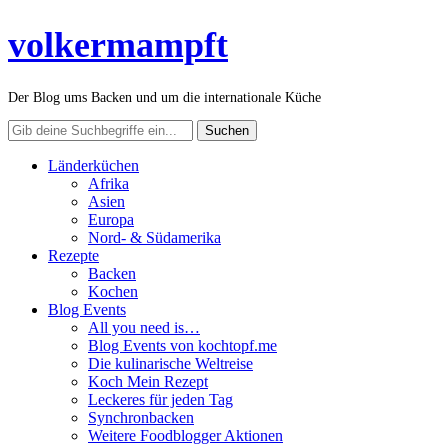
volkermampft
Der Blog ums Backen und um die internationale Küche
Länderküchen
Afrika
Asien
Europa
Nord- & Südamerika
Rezepte
Backen
Kochen
Blog Events
All you need is…
Blog Events von kochtopf.me
Die kulinarische Weltreise
Koch Mein Rezept
Leckeres für jeden Tag
Synchronbacken
Weitere Foodblogger Aktionen