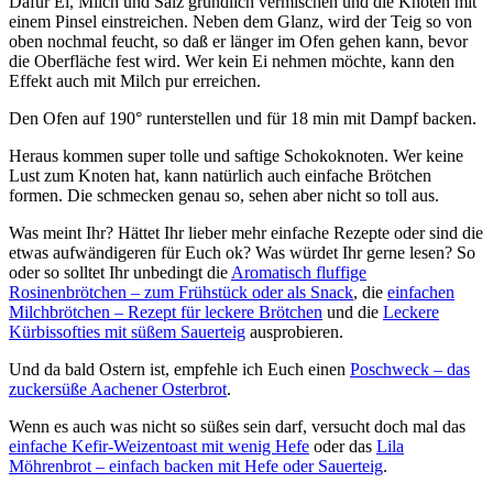
Dafür Ei, Milch und Salz gründlich vermischen und die Knoten mit
einem Pinsel einstreichen. Neben dem Glanz, wird der Teig so von
oben nochmal feucht, so daß er länger im Ofen gehen kann, bevor
die Oberfläche fest wird. Wer kein Ei nehmen möchte, kann den
Effekt auch mit Milch pur erreichen.
Den Ofen auf 190° runterstellen und für 18 min mit Dampf backen.
Heraus kommen super tolle und saftige Schokoknoten. Wer keine
Lust zum Knoten hat, kann natürlich auch einfache Brötchen
formen. Die schmecken genau so, sehen aber nicht so toll aus.
Was meint Ihr? Hättet Ihr lieber mehr einfache Rezepte oder sind die
etwas aufwändigeren für Euch ok? Was würdet Ihr gerne lesen? So
oder so solltet Ihr unbedingt die
Aromatisch fluffige
Rosinenbrötchen – zum Frühstück oder als Snack
, die
einfachen
Milchbrötchen – Rezept für leckere Brötchen
und die
Leckere
Kürbissofties mit süßem Sauerteig
ausprobieren.
Und da bald Ostern ist, empfehle ich Euch einen
Poschweck – das
zuckersüße Aachener Osterbrot
.
Wenn es auch was nicht so süßes sein darf, versucht doch mal das
einfache Kefir-Weizentoast mit wenig Hefe
oder das
Lila
Möhrenbrot – einfach backen mit Hefe oder Sauerteig
.