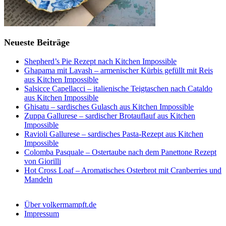
Neueste Beiträge
Shepherd’s Pie Rezept nach Kitchen Impossible
Ghapama mit Lavash – armenischer Kürbis gefüllt mit Reis
aus Kitchen Impossible
Salsicce Capellacci – italienische Teigtaschen nach Cataldo
aus Kitchen Impossible
Ghisatu – sardisches Gulasch aus Kitchen Impossible
Zuppa Gallurese – sardischer Brotauflauf aus Kitchen
Impossible
Ravioli Gallurese – sardisches Pasta-Rezept aus Kitchen
Impossible
Colomba Pasquale – Ostertaube nach dem Panettone Rezept
von Giorilli
Hot Cross Loaf – Aromatisches Osterbrot mit Cranberries und
Mandeln
Über volkermampft.de
Impressum