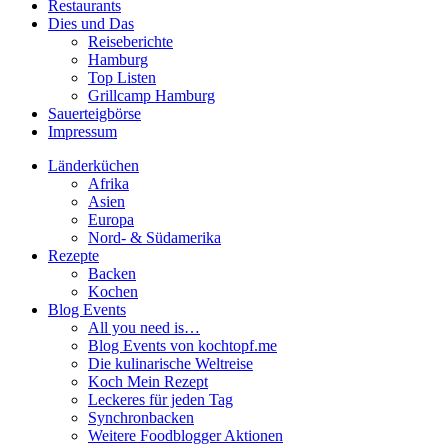
Restaurants
Dies und Das
Reiseberichte
Hamburg
Top Listen
Grillcamp Hamburg
Sauerteigbörse
Impressum
Länderküchen
Afrika
Asien
Europa
Nord- & Südamerika
Rezepte
Backen
Kochen
Blog Events
All you need is…
Blog Events von kochtopf.me
Die kulinarische Weltreise
Koch Mein Rezept
Leckeres für jeden Tag
Synchronbacken
Weitere Foodblogger Aktionen