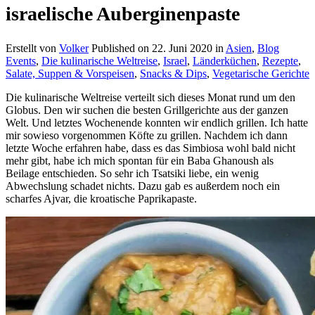
israelische Auberginenpaste
Erstellt von
Volker
Published on
22. Juni 2020
in
Asien
,
Blog
Events
,
Die kulinarische Weltreise
,
Israel
,
Länderküchen
,
Rezepte
,
Salate, Suppen & Vorspeisen
,
Snacks & Dips
,
Vegetarische Gerichte
Die kulinarische Weltreise verteilt sich dieses Monat rund um den
Globus. Den wir suchen die besten Grillgerichte aus der ganzen
Welt. Und letztes Wochenende konnten wir endlich grillen. Ich hatte
mir sowieso vorgenommen Köfte zu grillen. Nachdem ich dann
letzte Woche erfahren habe, dass es das Simbiosa wohl bald nicht
mehr gibt, habe ich mich spontan für ein Baba Ghanoush als
Beilage entschieden. So sehr ich Tsatsiki liebe, ein wenig
Abwechslung schadet nichts. Dazu gab es außerdem noch ein
scharfes Ajvar, die kroatische Paprikapaste.