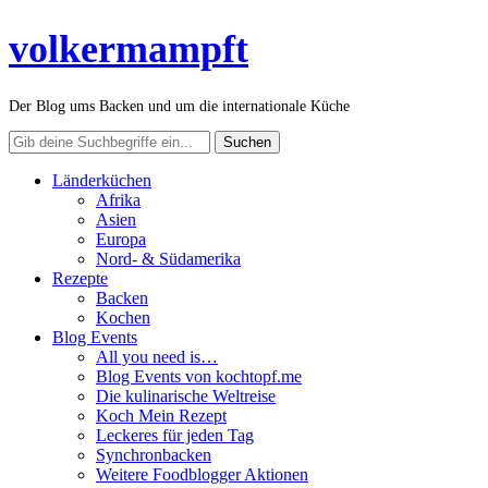
volkermampft
Der Blog ums Backen und um die internationale Küche
Länderküchen
Afrika
Asien
Europa
Nord- & Südamerika
Rezepte
Backen
Kochen
Blog Events
All you need is…
Blog Events von kochtopf.me
Die kulinarische Weltreise
Koch Mein Rezept
Leckeres für jeden Tag
Synchronbacken
Weitere Foodblogger Aktionen