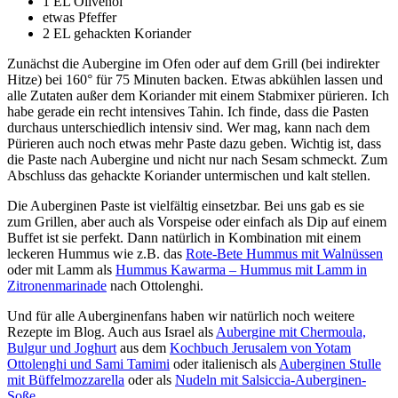
1 EL Olivenöl
etwas Pfeffer
2 EL gehackten Koriander
Zunächst die Aubergine im Ofen oder auf dem Grill (bei indirekter
Hitze) bei 160° für 75 Minuten backen. Etwas abkühlen lassen und
alle Zutaten außer dem Koriander mit einem Stabmixer pürieren. Ich
habe gerade ein recht intensives Tahin. Ich finde, dass die Pasten
durchaus unterschiedlich intensiv sind. Wer mag, kann nach dem
Pürieren auch noch etwas mehr Paste dazu geben. Wichtig ist, dass
die Paste nach Aubergine und nicht nur nach Sesam schmeckt. Zum
Abschluss das gehackte Koriander untermischen und kalt stellen.
Die Auberginen Paste ist vielfältig einsetzbar. Bei uns gab es sie
zum Grillen, aber auch als Vorspeise oder einfach als Dip auf einem
Buffet ist sie perfekt. Dann natürlich in Kombination mit einem
leckeren Hummus wie z.B. das
Rote-Bete Hummus mit Walnüssen
oder mit Lamm als
Hummus Kawarma – Hummus mit Lamm in
Zitronenmarinade
nach Ottolenghi.
Und für alle Auberginenfans haben wir natürlich noch weitere
Rezepte im Blog. Auch aus Israel als
Aubergine mit Chermoula,
Bulgur und Joghurt
aus dem
Kochbuch Jerusalem von Yotam
Ottolenghi und Sami Tamimi
oder italienisch als
Auberginen Stulle
mit Büffelmozzarella
oder als
Nudeln mit Salsiccia-Auberginen-
Soße
.