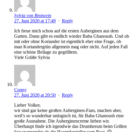
Sylvia von Brotwein
27. Juni 2020 at 17:49
·
Reply
Ich freue mich schon auf die ersten Auberginen aus dem
Garten. Dann gibt es endlich wieder Baba Ghanoush. Und ob
mit oder ohne Koriander ist eigentlich eher eine Frage, ob
man Koriandergrün allgemein mag oder nicht. Auf jeden Fall
eine schöne Beilage zu gegrilltem.
Viele Grüße Sylvia
Conny
27. Juni 2020 at 20:50
·
Reply
Lieber Volker,
wir sind gar keine großen Auberginen-Fans, machen aber,
weil’s so wunderbar unlogisch ist, für Baba Ghanoush eine
große Ausnahme. Die Auberginencreme lieben wir.
Überhaupt finde ich irgendwie das Drumherum beim Grillen
fast spannender als die Hauptdarsteller vom Rost. 😉