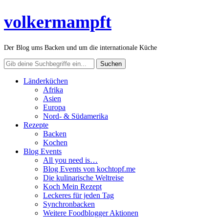
volkermampft
Der Blog ums Backen und um die internationale Küche
Länderküchen
Afrika
Asien
Europa
Nord- & Südamerika
Rezepte
Backen
Kochen
Blog Events
All you need is…
Blog Events von kochtopf.me
Die kulinarische Weltreise
Koch Mein Rezept
Leckeres für jeden Tag
Synchronbacken
Weitere Foodblogger Aktionen