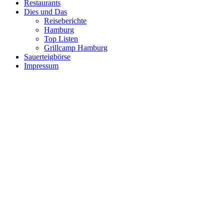
Restaurants
Dies und Das
Reiseberichte
Hamburg
Top Listen
Grillcamp Hamburg
Sauerteigbörse
Impressum