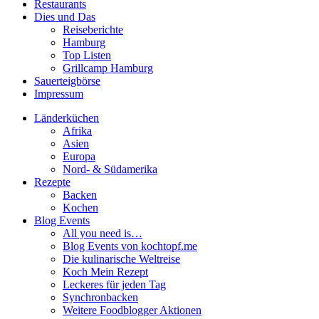
Restaurants
Dies und Das
Reiseberichte
Hamburg
Top Listen
Grillcamp Hamburg
Sauerteigbörse
Impressum
Länderküchen
Afrika
Asien
Europa
Nord- & Südamerika
Rezepte
Backen
Kochen
Blog Events
All you need is…
Blog Events von kochtopf.me
Die kulinarische Weltreise
Koch Mein Rezept
Leckeres für jeden Tag
Synchronbacken
Weitere Foodblogger Aktionen