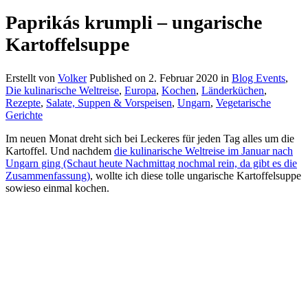
Paprikás krumpli – ungarische
Kartoffelsuppe
Erstellt von
Volker
Published on
2. Februar 2020
in
Blog Events
,
Die kulinarische Weltreise
,
Europa
,
Kochen
,
Länderküchen
,
Rezepte
,
Salate, Suppen & Vorspeisen
,
Ungarn
,
Vegetarische
Gerichte
Im neuen Monat dreht sich bei Leckeres für jeden Tag alles um die
Kartoffel. Und nachdem
die kulinarische Weltreise im Januar nach
Ungarn ging (Schaut heute Nachmittag nochmal rein, da gibt es die
Zusammenfassung)
, wollte ich diese tolle ungarische Kartoffelsuppe
sowieso einmal kochen.