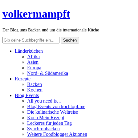
volkermampft
Der Blog ums Backen und um die internationale Küche
Länderküchen
Afrika
Asien
Europa
Nord- & Südamerika
Rezepte
Backen
Kochen
Blog Events
All you need is…
Blog Events von kochtopf.me
Die kulinarische Weltreise
Koch Mein Rezept
Leckeres für jeden Tag
Synchronbacken
Weitere Foodblogger Aktionen