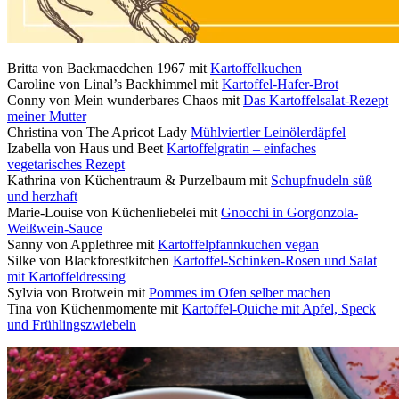
Britta von Backmaedchen 1967 mit
Kartoffelkuchen
Caroline von Linal’s Backhimmel mit
Kartoffel-Hafer-Brot
Conny von Mein wunderbares Chaos mit
Das Kartoffelsalat-Rezept
meiner Mutter
Christina von The Apricot Lady
Mühlviertler Leinölerdäpfel
Izabella von Haus und Beet
Kartoffelgratin – einfaches
vegetarisches Rezept
Kathrina von Küchentraum & Purzelbaum mit
Schupfnudeln süß
und herzhaft
Marie-Louise von Küchenliebelei mit
Gnocchi in Gorgonzola-
Weißwein-Sauce
Sanny von Applethree mit
Kartoffelpfannkuchen vegan
Silke von Blackforestkitchen
Kartoffel-Schinken-Rosen und Salat
mit Kartoffeldressing
Sylvia von Brotwein mit
Pommes im Ofen selber machen
Tina von Küchenmomente mit
Kartoffel-Quiche mit Apfel, Speck
und Frühlingszwiebeln