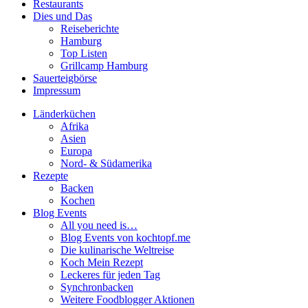
Restaurants
Dies und Das
Reiseberichte
Hamburg
Top Listen
Grillcamp Hamburg
Sauerteigbörse
Impressum
Länderküchen
Afrika
Asien
Europa
Nord- & Südamerika
Rezepte
Backen
Kochen
Blog Events
All you need is…
Blog Events von kochtopf.me
Die kulinarische Weltreise
Koch Mein Rezept
Leckeres für jeden Tag
Synchronbacken
Weitere Foodblogger Aktionen