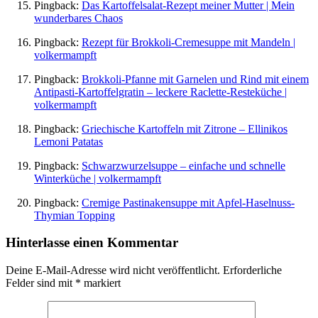
Pingback:
Das Kartoffelsalat-Rezept meiner Mutter | Mein
wunderbares Chaos
Pingback:
Rezept für Brokkoli-Cremesuppe mit Mandeln |
volkermampft
Pingback:
Brokkoli-Pfanne mit Garnelen und Rind mit einem
Antipasti-Kartoffelgratin – leckere Raclette-Resteküche |
volkermampft
Pingback:
Griechische Kartoffeln mit Zitrone – Ellinikos
Lemoni Patatas
Pingback:
Schwarzwurzelsuppe – einfache und schnelle
Winterküche | volkermampft
Pingback:
Cremige Pastinakensuppe mit Apfel-Haselnuss-
Thymian Topping
Hinterlasse einen Kommentar
Deine E-Mail-Adresse wird nicht veröffentlicht.
Erforderliche
Felder sind mit
*
markiert