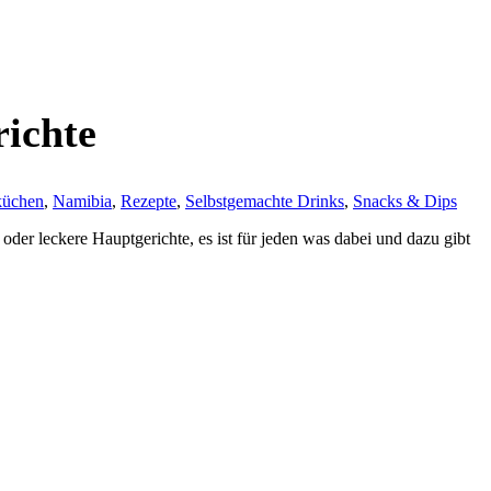
richte
küchen
,
Namibia
,
Rezepte
,
Selbstgemachte Drinks
,
Snacks & Dips
oder leckere Hauptgerichte, es ist für jeden was dabei und dazu gibt