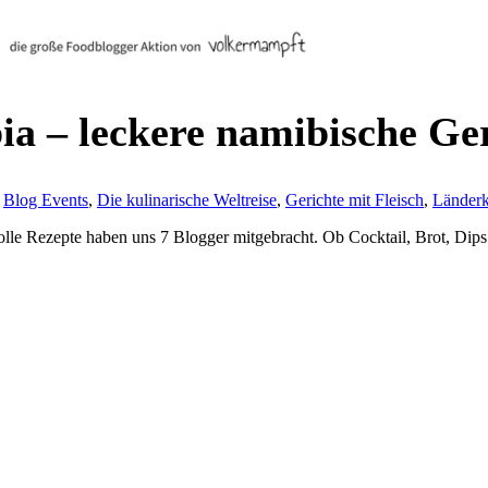
ia – leckere namibische Ge
,
Blog Events
,
Die kulinarische Weltreise
,
Gerichte mit Fleisch
,
Länder
olle Rezepte haben uns 7 Blogger mitgebracht. Ob Cocktail, Brot, Dips 