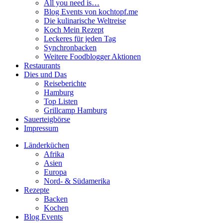
All you need is…
Blog Events von kochtopf.me
Die kulinarische Weltreise
Koch Mein Rezept
Leckeres für jeden Tag
Synchronbacken
Weitere Foodblogger Aktionen
Restaurants
Dies und Das
Reiseberichte
Hamburg
Top Listen
Grillcamp Hamburg
Sauerteigbörse
Impressum
Länderküchen
Afrika
Asien
Europa
Nord- & Südamerika
Rezepte
Backen
Kochen
Blog Events