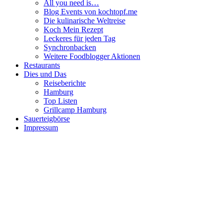
All you need is…
Blog Events von kochtopf.me
Die kulinarische Weltreise
Koch Mein Rezept
Leckeres für jeden Tag
Synchronbacken
Weitere Foodblogger Aktionen
Restaurants
Dies und Das
Reiseberichte
Hamburg
Top Listen
Grillcamp Hamburg
Sauerteigbörse
Impressum