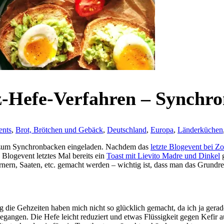
z-Hefe-Verfahren – Synchr
ents
,
Brot, Brötchen und Gebäck
,
Deutschland
,
Europa
,
Länderküchen
um Synchronbacken eingeladen. Nachdem das
letzte Blogevent bei Zo
logevent letztes Mal bereits ein
Toast mit Lievito Madre und Dinkel
g
nern, Saaten, etc. gemacht werden – wichtig ist, dass man das Grund
zig die Gehzeiten haben mich nicht so glücklich gemacht, da ich ja ger
 gegangen. Die Hefe leicht reduziert und etwas Flüssigkeit gegen Kef