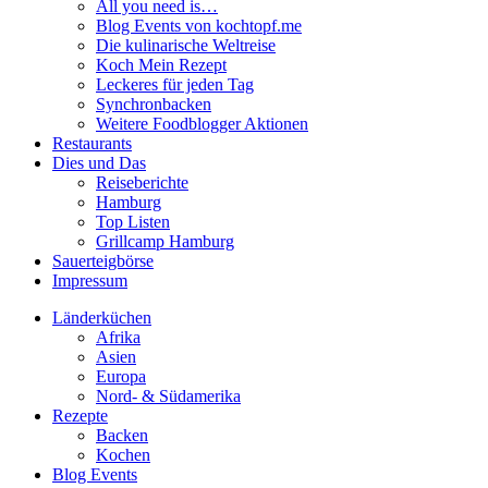
All you need is…
Blog Events von kochtopf.me
Die kulinarische Weltreise
Koch Mein Rezept
Leckeres für jeden Tag
Synchronbacken
Weitere Foodblogger Aktionen
Restaurants
Dies und Das
Reiseberichte
Hamburg
Top Listen
Grillcamp Hamburg
Sauerteigbörse
Impressum
Länderküchen
Afrika
Asien
Europa
Nord- & Südamerika
Rezepte
Backen
Kochen
Blog Events