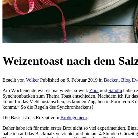
Weizentoast nach dem Sal
Erstellt von
Volker
Published on
6. Februar 2019
in
Backen
,
Blog Ev
Am Wochenende war es mal wieder soweit.
Zora
und
Sandra
haben z
Synchronbacken zum Thema Toast entschieden. Nachdem ich für das B
könnt Ihr das Mehl austauschen, es können Zugaben in Form von Kör
kommt.“ So die Regeln des Synchronbackens!
Die Basis ist das Rezept vom
Brotingenieur
.
Daher habe ich für mein erstes Brot nicht so viel experimentiert. Ein
habe ich auf das Backmalz verzichtet und bin auf 4 Stunden Gärzeit