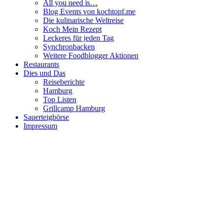
All you need is…
Blog Events von kochtopf.me
Die kulinarische Weltreise
Koch Mein Rezept
Leckeres für jeden Tag
Synchronbacken
Weitere Foodblogger Aktionen
Restaurants
Dies und Das
Reiseberichte
Hamburg
Top Listen
Grillcamp Hamburg
Sauerteigbörse
Impressum