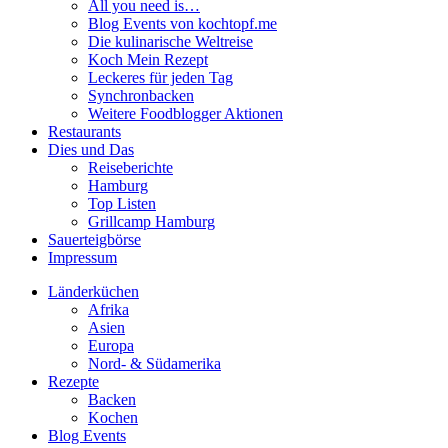
All you need is…
Blog Events von kochtopf.me
Die kulinarische Weltreise
Koch Mein Rezept
Leckeres für jeden Tag
Synchronbacken
Weitere Foodblogger Aktionen
Restaurants
Dies und Das
Reiseberichte
Hamburg
Top Listen
Grillcamp Hamburg
Sauerteigbörse
Impressum
Länderküchen
Afrika
Asien
Europa
Nord- & Südamerika
Rezepte
Backen
Kochen
Blog Events