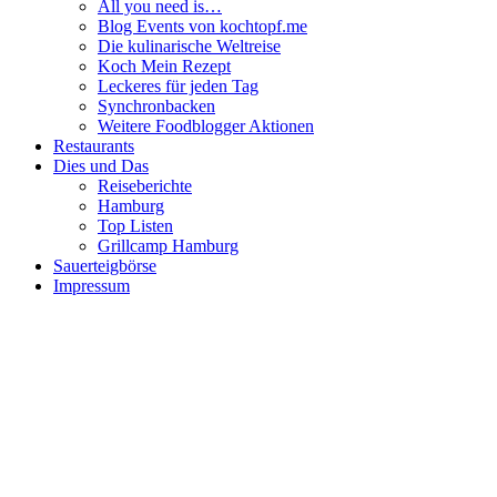
All you need is…
Blog Events von kochtopf.me
Die kulinarische Weltreise
Koch Mein Rezept
Leckeres für jeden Tag
Synchronbacken
Weitere Foodblogger Aktionen
Restaurants
Dies und Das
Reiseberichte
Hamburg
Top Listen
Grillcamp Hamburg
Sauerteigbörse
Impressum