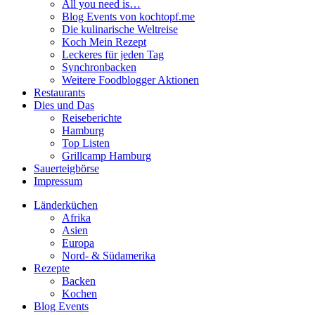
All you need is…
Blog Events von kochtopf.me
Die kulinarische Weltreise
Koch Mein Rezept
Leckeres für jeden Tag
Synchronbacken
Weitere Foodblogger Aktionen
Restaurants
Dies und Das
Reiseberichte
Hamburg
Top Listen
Grillcamp Hamburg
Sauerteigbörse
Impressum
Länderküchen
Afrika
Asien
Europa
Nord- & Südamerika
Rezepte
Backen
Kochen
Blog Events