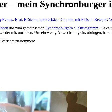
er – mein Synchronburger 
g Events
,
Brot, Brötchen und Gebäck
,
Gerichte mit Fleisch
,
Rezepte
,
W
nladen
lud zum gemeinsamen
Synchronburgern auf Instagramm
. Da es 
mal wieder mitzumachen. Um ein wenig Abwechslung einzubringen, haben
e Variante zu kommen:
.