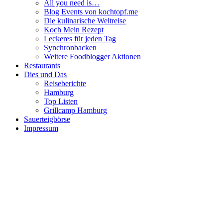
All you need is…
Blog Events von kochtopf.me
Die kulinarische Weltreise
Koch Mein Rezept
Leckeres für jeden Tag
Synchronbacken
Weitere Foodblogger Aktionen
Restaurants
Dies und Das
Reiseberichte
Hamburg
Top Listen
Grillcamp Hamburg
Sauerteigbörse
Impressum