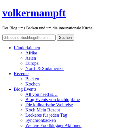
volkermampft
Der Blog ums Backen und um die internationale Küche
Länderküchen
Afrika
Asien
Europa
Nord- & Südamerika
Rezepte
Backen
Kochen
Blog Events
All you need is…
Blog Events von kochtopf.me
Die kulinarische Weltreise
Koch Mein Rezept
Leckeres für jeden Tag
Synchronbacken
Weitere Foodblogger Aktionen