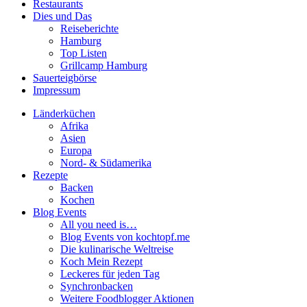
Restaurants
Dies und Das
Reiseberichte
Hamburg
Top Listen
Grillcamp Hamburg
Sauerteigbörse
Impressum
Länderküchen
Afrika
Asien
Europa
Nord- & Südamerika
Rezepte
Backen
Kochen
Blog Events
All you need is…
Blog Events von kochtopf.me
Die kulinarische Weltreise
Koch Mein Rezept
Leckeres für jeden Tag
Synchronbacken
Weitere Foodblogger Aktionen