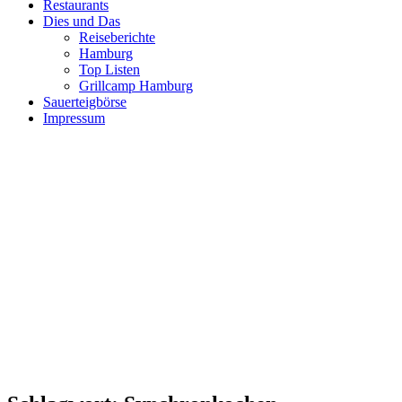
Restaurants
Dies und Das
Reiseberichte
Hamburg
Top Listen
Grillcamp Hamburg
Sauerteigbörse
Impressum