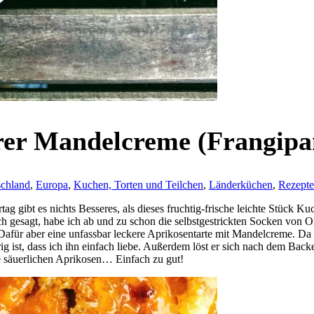
erer Mandelcreme (Frangipa
chland
,
Europa
,
Kuchen, Torten und Teilchen
,
Länderküchen
,
Rezepte
 gibt es nichts Besseres, als dieses fruchtig-frische leichte Stück Ku
Ehrlich gesagt, habe ich ab und zu schon die selbstgestrickten Socken 
h. Dafür aber eine unfassbar leckere Aprikosentarte mit Mandelcreme. Da
 ist, dass ich ihn einfach liebe. Außerdem löst er sich nach dem Back
 säuerlichen Aprikosen… Einfach zu gut!