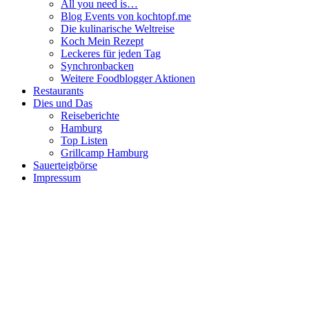
All you need is…
Blog Events von kochtopf.me
Die kulinarische Weltreise
Koch Mein Rezept
Leckeres für jeden Tag
Synchronbacken
Weitere Foodblogger Aktionen
Restaurants
Dies und Das
Reiseberichte
Hamburg
Top Listen
Grillcamp Hamburg
Sauerteigbörse
Impressum