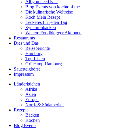
All you need is…
Blog Events von kochtopf.me
Die kulinarische Weltreise
Koch Mein Rezept
Leckeres für jeden Tag
Synchronbacken
Weitere Foodblogger Aktionen
Restaurants
Dies und Das
Reiseberichte
Hamburg
Top Listen
Grillcamp Hamburg
Sauerteigbörse
Impressum
Länderküchen
Afrika
Asien
Europa
Nord- & Südamerika
Rezepte
Backen
Kochen
Blog Events