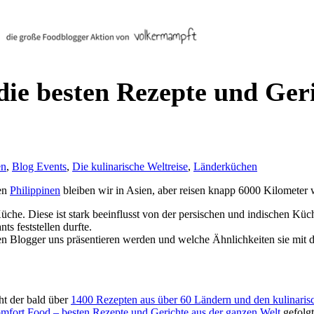
die besten Rezepte und Ger
en
,
Blog Events
,
Die kulinarische Weltreise
,
Länderküchen
den
Philippinen
bleiben wir in Asien, aber reisen knapp 6000 Kilometer 
üche. Diese ist stark beeinflusst von der persischen und indischen Küche
ts feststellen durfte.
en Blogger uns präsentieren werden und welche Ähnlichkeiten sie mit
ht der bald über
1400 Rezepten aus über 60 Ländern und den kulinarisc
fort Food – besten Rezepte und Gerichte aus der ganzen Welt
gefolgt