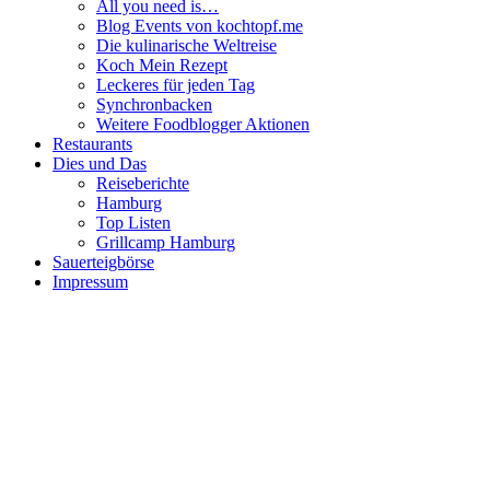
All you need is…
Blog Events von kochtopf.me
Die kulinarische Weltreise
Koch Mein Rezept
Leckeres für jeden Tag
Synchronbacken
Weitere Foodblogger Aktionen
Restaurants
Dies und Das
Reiseberichte
Hamburg
Top Listen
Grillcamp Hamburg
Sauerteigbörse
Impressum