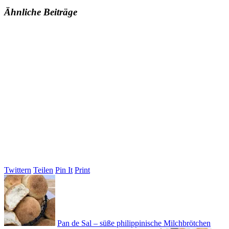
Ähnliche Beiträge
Twittern
Teilen
Pin It
Print
Pan de Sal – süße philippinische Milchbrötchen