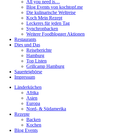
All you need is…
Blog Events von kochtopf.me
Die kulinarische Weltreise
Koch Mein Rezept
Leckeres für jeden Tag
Synchronbacken
Weitere Foodblogger Aktionen
Restaurants
Dies und Das
Reiseberichte
Hamburg
Top Listen
Grillcamp Hamburg
Sauerteigbörse
Impressum
Länderküchen
Afrika
Asien
Europa
Nord- & Südamerika
Rezepte
Backen
Kochen
Blog Events