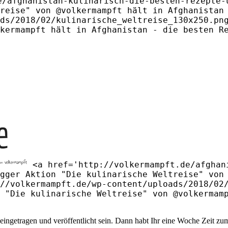
e/afghanistan-kulinarisch-die-besten-rezepte-
reise" von @volkermampft hält in Afghanistan
ds/2018/02/kulinarische_weltreise_130x250.pn
kermampft hält in Afghanistan - die besten R
<a href='http://volkermampft.de/afghan
gger Aktion "Die kulinarische Weltreise" von
//volkermampft.de/wp-content/uploads/2018/02
 "Die kulinarische Weltreise" von @volkermam
eingetragen und veröffentlicht sein. Dann habt Ihr eine Woche Zeit 