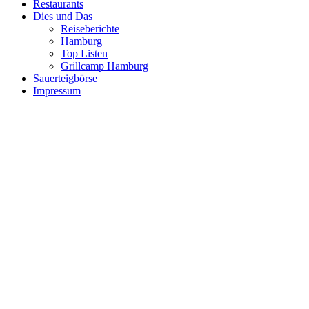
Restaurants
Dies und Das
Reiseberichte
Hamburg
Top Listen
Grillcamp Hamburg
Sauerteigbörse
Impressum