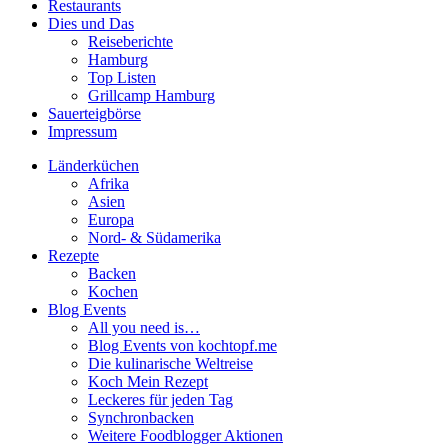
Restaurants
Dies und Das
Reiseberichte
Hamburg
Top Listen
Grillcamp Hamburg
Sauerteigbörse
Impressum
Länderküchen
Afrika
Asien
Europa
Nord- & Südamerika
Rezepte
Backen
Kochen
Blog Events
All you need is…
Blog Events von kochtopf.me
Die kulinarische Weltreise
Koch Mein Rezept
Leckeres für jeden Tag
Synchronbacken
Weitere Foodblogger Aktionen