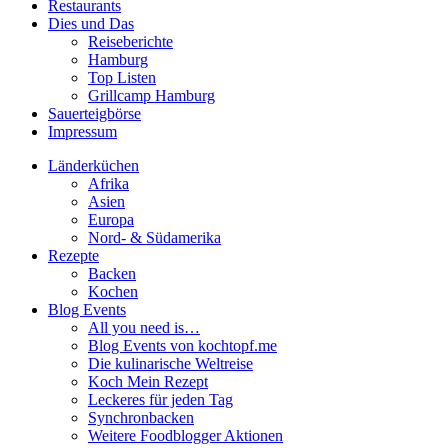
Restaurants
Dies und Das
Reiseberichte
Hamburg
Top Listen
Grillcamp Hamburg
Sauerteigbörse
Impressum
Länderküchen
Afrika
Asien
Europa
Nord- & Südamerika
Rezepte
Backen
Kochen
Blog Events
All you need is…
Blog Events von kochtopf.me
Die kulinarische Weltreise
Koch Mein Rezept
Leckeres für jeden Tag
Synchronbacken
Weitere Foodblogger Aktionen