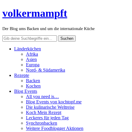
volkermampft
Der Blog ums Backen und um die internationale Küche
Länderküchen
Afrika
Asien
Europa
Nord- & Südamerika
Rezepte
Backen
Kochen
Blog Events
All you need is…
Blog Events von kochtopf.me
Die kulinarische Weltreise
Koch Mein Rezept
Leckeres für jeden Tag
Synchronbacken
Weitere Foodblogger Aktionen