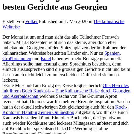
besten Gerichte aus Georgien
Erstellt von
Volker
Published on
1. Mai 2020
in
Die kulinarische
Weltreise
Der Monat ist um und man sieht das alle Teilnehmer Fernweh
haben. Mit 33 Rezepten reiht sich das kleine, aber doch eher
unbekannte, Georgien auf den Spitzenplätzen der im Rahmen der
kulinarischen Weltreise besuchten Länder ein. Nur zu
Spanien
,
Großbritannien
und
Israel
haben wir mehr Beiträge gesammelt.
Allerdings sollte man erstmal einen Sprachkurs besuchen, denn
einfach auszusprechen sind die großartigen Gerichte nicht und beim
Lesen auch nicht leicht zu unterscheiden. Dafür sind sie umso
leckerer.
>Eine Mitschuld am Erfolg der Reise trägt sicherlich
Olia Hercules
mit Ihrem Buch Kaukasis – Eine kulinarische Reise durch Georgien
und Aserbaidschan
welches Sascha von The Gourmet Apron
rezensiert hat. Denn es war für mehrere Rezepte Inspiration. Sascha
hat in der aktuell schwierigen Zeit gleichzeitig auch für den
Koch-
Kontor in Hamburg einen Onlineshop
aufgebaut, wo Ihr das Buch
Kaukasis bestellen könnt. Ein toller Buchladen, der irgendwann
auch wieder Kochkurse und leckeres Mittagessen anbietet und sich
auf Kochbücher spezialisiert hat. (Die Werbung ist ohne
Beauftragung und Gegenleistung).