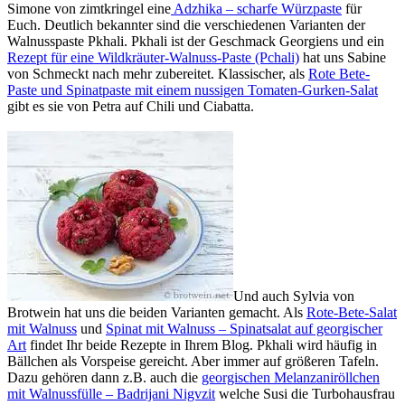
Simone von zimtkringel eine
Adzhika – scharfe Würzpaste
für
Euch. Deutlich bekannter sind die verschiedenen Varianten der
Walnusspaste Pkhali. Pkhali ist der Geschmack Georgiens und ein
Rezept für eine Wildkräuter-Walnuss-Paste (Pchali)
hat uns Sabine
von Schmeckt nach mehr zubereitet. Klassischer, als
Rote Bete-
Paste und Spinatpaste mit einem nussigen Tomaten-Gurken-Salat
gibt es sie von Petra auf Chili und Ciabatta.
Und auch Sylvia von
Brotwein hat uns die beiden Varianten gemacht. Als
Rote-Bete-Salat
mit Walnuss
und
Spinat mit Walnuss – Spinatsalat auf georgischer
Art
findet Ihr beide Rezepte in Ihrem Blog. Pkhali wird häufig in
Bällchen als Vorspeise gereicht. Aber immer auf größeren Tafeln.
Dazu gehören dann z.B. auch die
georgischen Melanzaniröllchen
mit Walnussfülle – Badrijani Nigvzit
welche Susi die Turbohausfrau