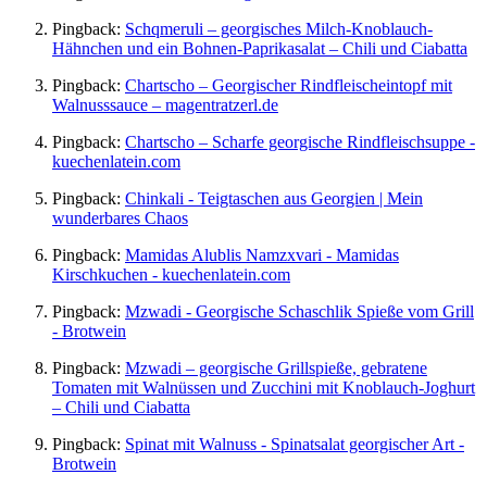
Pingback:
Schqmeruli – georgisches Milch-Knoblauch-
Hähnchen und ein Bohnen-Paprikasalat – Chili und Ciabatta
Pingback:
Chartscho – Georgischer Rindfleischeintopf mit
Walnusssauce – magentratzerl.de
Pingback:
Chartscho – Scharfe georgische Rindfleischsuppe -
kuechenlatein.com
Pingback:
Chinkali - Teigtaschen aus Georgien | Mein
wunderbares Chaos
Pingback:
Mamidas Alublis Namzxvari - Mamidas
Kirschkuchen - kuechenlatein.com
Pingback:
Mzwadi - Georgische Schaschlik Spieße vom Grill
- Brotwein
Pingback:
Mzwadi – georgische Grillspieße, gebratene
Tomaten mit Walnüssen und Zucchini mit Knoblauch-Joghurt
– Chili und Ciabatta
Pingback:
Spinat mit Walnuss - Spinatsalat georgischer Art -
Brotwein