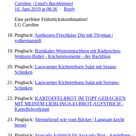
Caroline | Linal's Backhimmel
16. Juni 2019 at 08:36
·
Reply
Eine perfekte Frühstückskombination!
LG Caroline
Pingback:
Aprikosen-Frischkäse Dip mit Thymian |
volkermampft
Pingback:
Rustikales Weizenmischbrot mit Radieschen-
Walnuss-Butter - Küchenmomente - der Backblog
Pingback:
Lauwarmer Kichererbsen Salat mit Serano
Schinken
Pingback:
Lauwarmer Kichererbsen-Salat mit Serrano-
Schinken
Pingback:
KARTOFFELBROT IM TOPF GEBACKEN
MIT MEINEM LIEBLINGS-EI-BROT-AUFSTRICH -
Kartoffelwerkstatt
Pingback:
Streuselzopf wie vom Bäcker | Langsam kocht
besser
Pingback:
Avocado Aufstrich für Avocado Brot - Applethree -