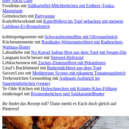
über Nacht Gare
Foodistas mit
Süßkartoffel-Milchbrötchen mit Erdbeer-Tonka-
Marmelade
Gernekochen mit
Partysonne
Kartoffelwerkstatt mit
Kartoffelbrot im Topf gebacken mit meinem
Lieblings-Ei-Brotaufstrich
kohlenpottgourmet mit
Schwarzbrotmuffins mit Olivenaufstrich
Küchenmomente mit
Rustikales Weizenmischbrot mit Radieschen-
Walnuss-Butter
Labsalliebe mit
No Knead Safran Brot aus dem Topf mit Sesam-Dip
Langsam kocht besser mit
Streusel-Hefezopf
Lebkuchennest mit
Zucker-Zimtzupfbrot mit Pekanüssen
Linal’s Backhimmel mit
Buttermilchbrot aus dem Topf
SavoryLens mit
Mediterrane Scones mit pikantem Tomatenaufstrich
Teekesselchen Genussblog mit
Antipasti-Aufstrich im
Sauerteigbrötchen (vegan)
Ye Olde Kitchen mit
Hefeschnecken mit Kräuter-Käse-Füllung
zimtkringel mit
Rosinenbrötchen und Salzkaramellbutter
Ihr findet das Rezept toll? Dann merkt es Euch doch gleich auf
Pinterest!