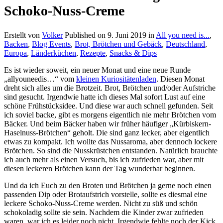
Schoko-Nuss-Creme
Erstellt von
Volker
Published on
9. Juni 2019
in
All you need is...
,
Backen
,
Blog Events
,
Brot, Brötchen und Gebäck
,
Deutschland
,
Europa
,
Länderküchen
,
Rezepte
,
Snacks & Dips
Es ist wieder soweit, ein neuer Monat und eine neue Runde
„allyouneedis…“ vom
kleinen Kuriositätenladen
. Diesen Monat
dreht sich alles um die Brotzeit. Brot, Brötchen und/oder Aufstriche
sind gesucht. Irgendwie hatte ich dieses Mal sofort Lust auf eine
schöne Frühstücksidee. Und diese war auch schnell gefunden. Seit
ich soviel backe, gibt es morgens eigentlich nie mehr Brötchen vom
Bäcker. Und beim Bäcker haben wir früher häufiger „Kürbiskern-
Haselnuss-Brötchen“ geholt. Die sind ganz lecker, aber eigentlich
etwas zu kompakt. Ich wollte das Nussaroma, aber dennoch lockere
Brötchen. So sind die Nusskrüstchen entstanden. Natürlich brauchte
ich auch mehr als einen Versuch, bis ich zufrieden war, aber mit
diesen leckeren Brötchen kann der Tag wunderbar beginnen.
Und da ich Euch zu den Broten und Brötchen ja gerne noch einen
passenden Dip oder Brotaufstrich vorstelle, sollte es diesmal eine
leckere Schoko-Nuss-Creme werden. Nicht zu süß und schön
schokoladig sollte sie sein. Nachdem die Kinder zwar zufrieden
waren, war ich es leider noch nicht. Irgendwie fehlte noch der Kick.