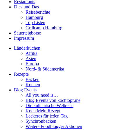
Restaurants
Dies und Das
Reiseberichte
Hamburg
Top Listen
Grillcamp Hamburg
Sauerteigbörse
Impressum
Länderküchen
Afrika
Asien
Europa
Nord- & Südamerika
Rezepte
Backen
Kochen
Blog Events
All you need is…
Blog Events von kochtopf.me
Die kulinarische Weltreise
Koch Mein Rezept
Leckeres für jeden Tag
Synchronbacken
Weitere Foodblogger Aktionen