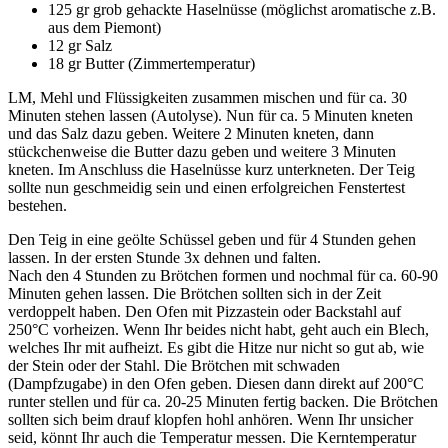
125 gr grob gehackte Haselnüsse (möglichst aromatische z.B.
aus dem Piemont)
12 gr Salz
18 gr Butter (Zimmertemperatur)
LM, Mehl und Flüssigkeiten zusammen mischen und für ca. 30
Minuten stehen lassen (Autolyse). Nun für ca. 5 Minuten kneten
und das Salz dazu geben. Weitere 2 Minuten kneten, dann
stückchenweise die Butter dazu geben und weitere 3 Minuten
kneten. Im Anschluss die Haselnüsse kurz unterkneten. Der Teig
sollte nun geschmeidig sein und einen erfolgreichen Fenstertest
bestehen.
Den Teig in eine geölte Schüssel geben und für 4 Stunden gehen
lassen. In der ersten Stunde 3x dehnen und falten.
Nach den 4 Stunden zu Brötchen formen und nochmal für ca. 60-90
Minuten gehen lassen. Die Brötchen sollten sich in der Zeit
verdoppelt haben. Den Ofen mit Pizzastein oder Backstahl auf
250°C vorheizen. Wenn Ihr beides nicht habt, geht auch ein Blech,
welches Ihr mit aufheizt. Es gibt die Hitze nur nicht so gut ab, wie
der Stein oder der Stahl. Die Brötchen mit schwaden
(Dampfzugabe) in den Ofen geben. Diesen dann direkt auf 200°C
runter stellen und für ca. 20-25 Minuten fertig backen. Die Brötchen
sollten sich beim drauf klopfen hohl anhören. Wenn Ihr unsicher
seid, könnt Ihr auch die Temperatur messen. Die Kerntemperatur