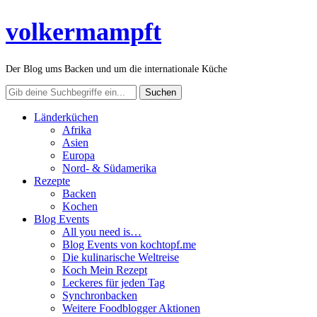
volkermampft
Der Blog ums Backen und um die internationale Küche
Länderküchen
Afrika
Asien
Europa
Nord- & Südamerika
Rezepte
Backen
Kochen
Blog Events
All you need is…
Blog Events von kochtopf.me
Die kulinarische Weltreise
Koch Mein Rezept
Leckeres für jeden Tag
Synchronbacken
Weitere Foodblogger Aktionen