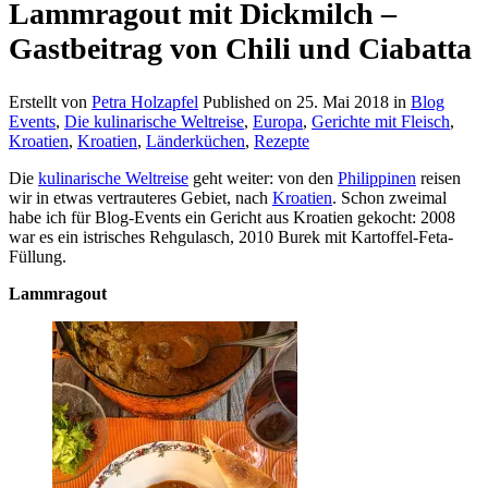
Lammragout mit Dickmilch –
Gastbeitrag von Chili und Ciabatta
Erstellt von
Petra Holzapfel
Published on
25. Mai 2018
in
Blog
Events
,
Die kulinarische Weltreise
,
Europa
,
Gerichte mit Fleisch
,
Kroatien
,
Kroatien
,
Länderküchen
,
Rezepte
Die
kulinarische Weltreise
geht weiter: von den
Philippinen
reisen
wir in etwas vertrauteres Gebiet, nach
Kroatien
. Schon zweimal
habe ich für Blog-Events ein Gericht aus Kroatien gekocht: 2008
war es ein istrisches Rehgulasch, 2010 Burek mit Kartoffel-Feta-
Füllung.
Lammragout