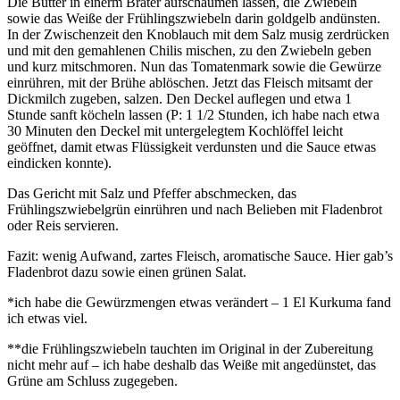
Die Butter in einerm Bräter aufschäumen lassen, die Zwiebeln
sowie das Weiße der Frühlingszwiebeln darin goldgelb andünsten.
In der Zwischenzeit den Knoblauch mit dem Salz musig zerdrücken
und mit den gemahlenen Chilis mischen, zu den Zwiebeln geben
und kurz mitschmoren. Nun das Tomatenmark sowie die Gewürze
einrühren, mit der Brühe ablöschen. Jetzt das Fleisch mitsamt der
Dickmilch zugeben, salzen. Den Deckel auflegen und etwa 1
Stunde sanft köcheln lassen (P: 1 1/2 Stunden, ich habe nach etwa
30 Minuten den Deckel mit untergelegtem Kochlöffel leicht
geöffnet, damit etwas Flüssigkeit verdunsten und die Sauce etwas
eindicken konnte).
Das Gericht mit Salz und Pfeffer abschmecken, das
Frühlingszwiebelgrün einrühren und nach Belieben mit Fladenbrot
oder Reis servieren.
Fazit: wenig Aufwand, zartes Fleisch, aromatische Sauce. Hier gab’s
Fladenbrot dazu sowie einen grünen Salat.
*ich habe die Gewürzmengen etwas verändert – 1 El Kurkuma fand
ich etwas viel.
**die Frühlingszwiebeln tauchten im Original in der Zubereitung
nicht mehr auf – ich habe deshalb das Weiße mit angedünstet, das
Grüne am Schluss zugegeben.