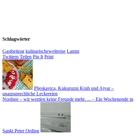
Schlagwörter
Gastbeitrag
kulinarischeweltreise
Lamm
Twittern
Teilen
Pin It
Print
Pljeskavica, Kukuruzni Kruh und Ajvar –
unaussprechliche Leckereien
Nordsee – wir werden keine Freunde mehr…. – Ein Wochenende in
Sankt Peter Ording