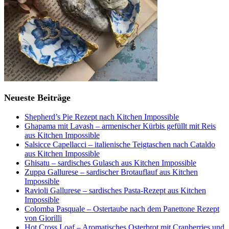
Neueste Beiträge
Shepherd’s Pie Rezept nach Kitchen Impossible
Ghapama mit Lavash – armenischer Kürbis gefüllt mit Reis
aus Kitchen Impossible
Salsicce Capellacci – italienische Teigtaschen nach Cataldo
aus Kitchen Impossible
Ghisatu – sardisches Gulasch aus Kitchen Impossible
Zuppa Gallurese – sardischer Brotauflauf aus Kitchen
Impossible
Ravioli Gallurese – sardisches Pasta-Rezept aus Kitchen
Impossible
Colomba Pasquale – Ostertaube nach dem Panettone Rezept
von Giorilli
Hot Cross Loaf – Aromatisches Osterbrot mit Cranberries und