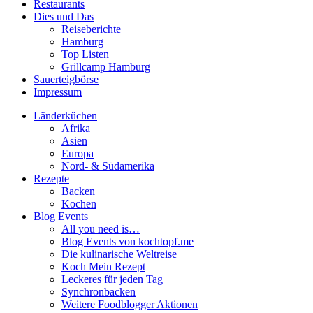
Restaurants
Dies und Das
Reiseberichte
Hamburg
Top Listen
Grillcamp Hamburg
Sauerteigbörse
Impressum
Länderküchen
Afrika
Asien
Europa
Nord- & Südamerika
Rezepte
Backen
Kochen
Blog Events
All you need is…
Blog Events von kochtopf.me
Die kulinarische Weltreise
Koch Mein Rezept
Leckeres für jeden Tag
Synchronbacken
Weitere Foodblogger Aktionen