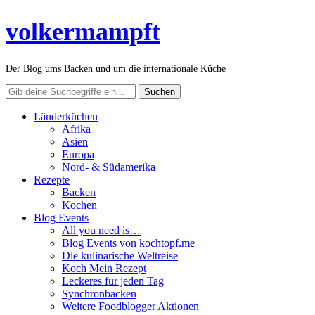
volkermampft
Der Blog ums Backen und um die internationale Küche
Länderküchen
Afrika
Asien
Europa
Nord- & Südamerika
Rezepte
Backen
Kochen
Blog Events
All you need is…
Blog Events von kochtopf.me
Die kulinarische Weltreise
Koch Mein Rezept
Leckeres für jeden Tag
Synchronbacken
Weitere Foodblogger Aktionen