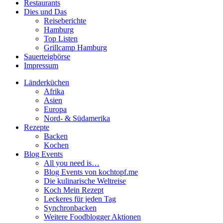
Restaurants
Dies und Das
Reiseberichte
Hamburg
Top Listen
Grillcamp Hamburg
Sauerteigbörse
Impressum
Länderküchen
Afrika
Asien
Europa
Nord- & Südamerika
Rezepte
Backen
Kochen
Blog Events
All you need is…
Blog Events von kochtopf.me
Die kulinarische Weltreise
Koch Mein Rezept
Leckeres für jeden Tag
Synchronbacken
Weitere Foodblogger Aktionen