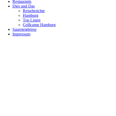
Restaurants
Dies und Das
Reiseberichte
Hamburg
Top Listen
Grillcamp Hamburg
Sauerteigbörse
Impressum