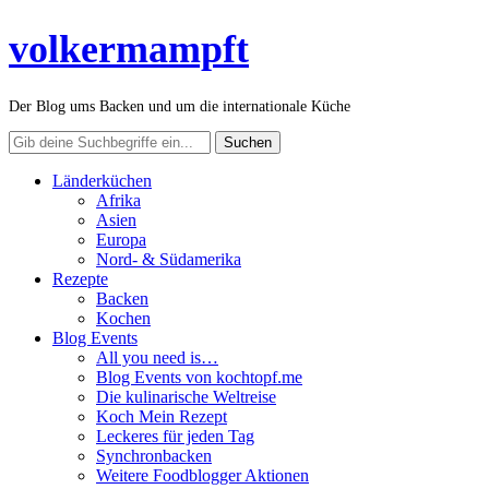
volkermampft
Der Blog ums Backen und um die internationale Küche
Länderküchen
Afrika
Asien
Europa
Nord- & Südamerika
Rezepte
Backen
Kochen
Blog Events
All you need is…
Blog Events von kochtopf.me
Die kulinarische Weltreise
Koch Mein Rezept
Leckeres für jeden Tag
Synchronbacken
Weitere Foodblogger Aktionen