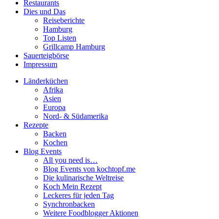
Restaurants
Dies und Das
Reiseberichte
Hamburg
Top Listen
Grillcamp Hamburg
Sauerteigbörse
Impressum
Länderküchen
Afrika
Asien
Europa
Nord- & Südamerika
Rezepte
Backen
Kochen
Blog Events
All you need is…
Blog Events von kochtopf.me
Die kulinarische Weltreise
Koch Mein Rezept
Leckeres für jeden Tag
Synchronbacken
Weitere Foodblogger Aktionen