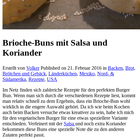
Brioche-Buns mit Salsa und
Koriander
Erstellt von
Volker
Published on
21. Februar 2016
in
Backen
,
Brot,
Brötchen und Gebäck
,
Länderküchen
,
Mexiko
,
Nord- &
Südamerika
,
Rezepte
,
USA
Im Netz finden sich zahlreiche Rezepte für den perfekten Burger
Bun. Wenn man sich durch die verschiedenen Rezepte liest, kommt
man relativ schnell zu dem Ergebnis, dass ein Brioche-Bun wohl
wirklich in die engere Auswahl gehört. Da ich wie beim Kochen
auch beim Backen versuche etwas kreativer zu sein, habe ich mich
für den vegetarischen Burger für eine etwas speziellere Variante
entschieden. Verfeinert mit der
Salsa
und noch extra Koriander
bekommen diese Buns eine spezielle Note die zu den anderen
Zutaten perfekt passt.