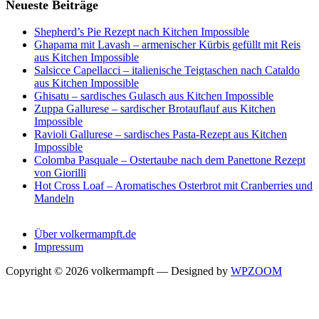
Neueste Beiträge
Shepherd’s Pie Rezept nach Kitchen Impossible
Ghapama mit Lavash – armenischer Kürbis gefüllt mit Reis
aus Kitchen Impossible
Salsicce Capellacci – italienische Teigtaschen nach Cataldo
aus Kitchen Impossible
Ghisatu – sardisches Gulasch aus Kitchen Impossible
Zuppa Gallurese – sardischer Brotauflauf aus Kitchen
Impossible
Ravioli Gallurese – sardisches Pasta-Rezept aus Kitchen
Impossible
Colomba Pasquale – Ostertaube nach dem Panettone Rezept
von Giorilli
Hot Cross Loaf – Aromatisches Osterbrot mit Cranberries und
Mandeln
Über volkermampft.de
Impressum
Copyright © 2026 volkermampft
— Designed by
WPZOOM