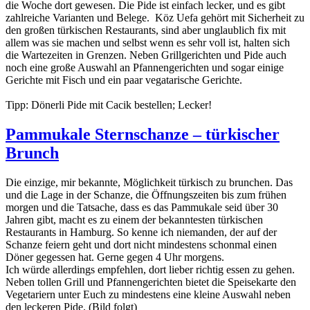
die Woche dort gewesen. Die Pide ist einfach lecker, und es gibt
zahlreiche Varianten und Belege. Köz Uefa gehört mit Sicherheit zu
den großen türkischen Restaurants, sind aber unglaublich fix mit
allem was sie machen und selbst wenn es sehr voll ist, halten sich
die Wartezeiten in Grenzen. Neben Grillgerichten und Pide auch
noch eine große Auswahl an Pfannengerichten und sogar einige
Gerichte mit Fisch und ein paar vegatarische Gerichte.
Tipp: Dönerli Pide mit Cacik bestellen; Lecker!
Pammukale Sternschanze – türkischer
Brunch
Die einzige, mir bekannte, Möglichkeit türkisch zu brunchen. Das
und die Lage in der Schanze, die Öffnungszeiten bis zum frühen
morgen und die Tatsache, dass es das Pammukale seid über 30
Jahren gibt, macht es zu einem der bekanntesten türkischen
Restaurants in Hamburg. So kenne ich niemanden, der auf der
Schanze feiern geht und dort nicht mindestens schonmal einen
Döner gegessen hat. Gerne gegen 4 Uhr morgens.
Ich würde allerdings empfehlen, dort lieber richtig essen zu gehen.
Neben tollen Grill und Pfannengerichten bietet die Speisekarte den
Vegetariern unter Euch zu mindestens eine kleine Auswahl neben
den leckeren Pide. (Bild folgt)