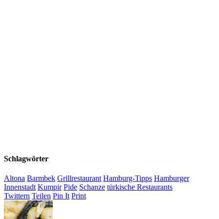
Schlagwörter
Altona
Barmbek
Grillrestaurant
Hamburg-Tipps
Hamburger
Innenstadt
Kumpir
Pide
Schanze
türkische Restaurants
Twittern
Teilen
Pin It
Print