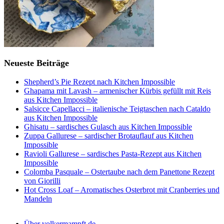
Neueste Beiträge
Shepherd’s Pie Rezept nach Kitchen Impossible
Ghapama mit Lavash – armenischer Kürbis gefüllt mit Reis
aus Kitchen Impossible
Salsicce Capellacci – italienische Teigtaschen nach Cataldo
aus Kitchen Impossible
Ghisatu – sardisches Gulasch aus Kitchen Impossible
Zuppa Gallurese – sardischer Brotauflauf aus Kitchen
Impossible
Ravioli Gallurese – sardisches Pasta-Rezept aus Kitchen
Impossible
Colomba Pasquale – Ostertaube nach dem Panettone Rezept
von Giorilli
Hot Cross Loaf – Aromatisches Osterbrot mit Cranberries und
Mandeln
Über volkermampft.de