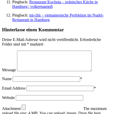
Pingback:
Restaurant Kuchnia – polnisches Küche in
Hamburg | volkermampft
Pingback:
mi-chii – vietnamesische Perfektion im Nudel-
Restaurant in Hamburg
Hinterlasse einen Kommentar
Deine E-Mail-Adresse wird nicht veröffentlicht.
Erforderliche
Felder sind mit
*
markiert
Message
Name
*
Email Address
*
Website
Attachment
The maximum
upload file size: 4 MB.
You can upload:
image
.
Drop file here