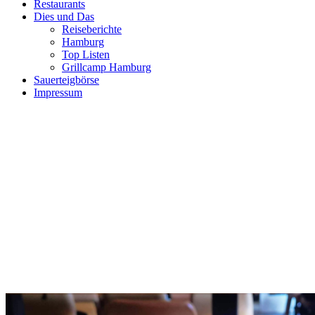
Restaurants
Dies und Das
Reiseberichte
Hamburg
Top Listen
Grillcamp Hamburg
Sauerteigbörse
Impressum