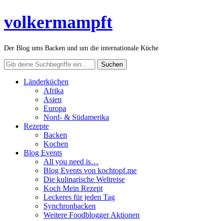
volkermampft
Der Blog ums Backen und um die internationale Küche
Länderküchen
Afrika
Asien
Europa
Nord- & Südamerika
Rezepte
Backen
Kochen
Blog Events
All you need is…
Blog Events von kochtopf.me
Die kulinarische Weltreise
Koch Mein Rezept
Leckeres für jeden Tag
Synchronbacken
Weitere Foodblogger Aktionen