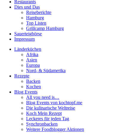
Restaurants
Dies und Das
Reiseberichte
Hamburg
Top Listen
Grillcamp Hamburg
Sauerteigbörse
Impressum
Länderküchen
Afrika
Asien
Europa
Nord- & Südamerika
Rezepte
Backen
Kochen
Blog Events
All you need is…
Blog Events von kochtopf.me
Die kulinarische Weltreise
Koch Mein Rezept
Leckeres für jeden Tag
Synchronbacken
Weitere Foodblogger Aktionen