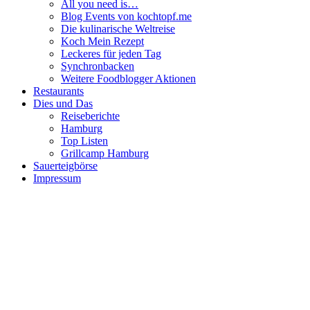
All you need is…
Blog Events von kochtopf.me
Die kulinarische Weltreise
Koch Mein Rezept
Leckeres für jeden Tag
Synchronbacken
Weitere Foodblogger Aktionen
Restaurants
Dies und Das
Reiseberichte
Hamburg
Top Listen
Grillcamp Hamburg
Sauerteigbörse
Impressum