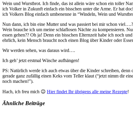
Wein und Wurstbrot. Ich finde, das ist allein wäre schon ein toller N
ich Volker in Zukunft einfach ein bisschen unter die Arme. Er hat doc
ich Volkers Blog einfach umbenenne in “Windeln, Wein und Wurstbro
Nun dann, ich bin eine Mutter und was passiert bei mir schon viel…
Wein brauche ich um meine schlaflosen Nächte zu kompensieren. Nun 
essen gehen?? Oh ja! Denn ein bisschen Elternzeit habe ich noch und 
ehrlich, kein Mensch braucht noch einen Blog über Kinder oder Esse
Wir werden sehen, was daraus wird….
Ich geh’ jetzt erstmal Wäsche aufhängen!
PS: Natürlich werde ich auch etwas über die Kinder schreiben, denn 
gerade ganz zufällig einen Keks vom Teller klaut (“jetzt nimm dir 
noch machen!”).
Hach, ich freu mich 😉
Hier findet Ihr übrigens alle meine Rezepte
!
Ähnliche Beiträge