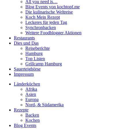
All you need is…
Blog Events von kochtopf.me
Die kulinarische Weltreise
Koch Mein Rezept
Leckeres für jeden Tag
Synchronbacken
Weitere Foodblogger Aktionen
Restaurants
Dies und Das
Reiseberichte
Hamburg
Top Listen
Grillcamp Hamburg
Sauerteigbörse
Impressum
Länderküchen
Afrika
Asien
Europa
Nord- & Südamerika
Rezepte
Backen
Kochen
Blog Events