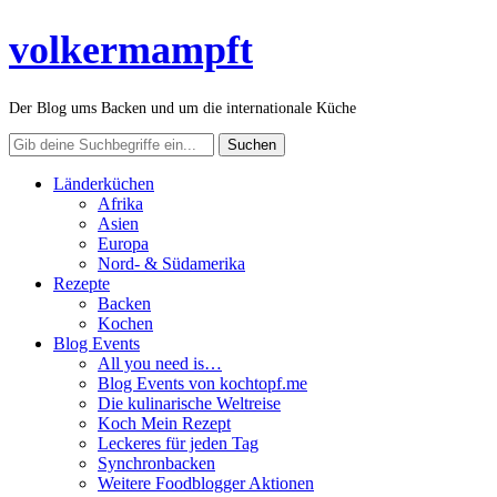
volkermampft
Der Blog ums Backen und um die internationale Küche
Länderküchen
Afrika
Asien
Europa
Nord- & Südamerika
Rezepte
Backen
Kochen
Blog Events
All you need is…
Blog Events von kochtopf.me
Die kulinarische Weltreise
Koch Mein Rezept
Leckeres für jeden Tag
Synchronbacken
Weitere Foodblogger Aktionen