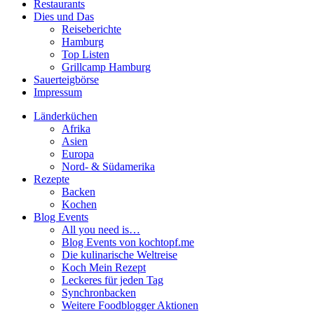
Restaurants
Dies und Das
Reiseberichte
Hamburg
Top Listen
Grillcamp Hamburg
Sauerteigbörse
Impressum
Länderküchen
Afrika
Asien
Europa
Nord- & Südamerika
Rezepte
Backen
Kochen
Blog Events
All you need is…
Blog Events von kochtopf.me
Die kulinarische Weltreise
Koch Mein Rezept
Leckeres für jeden Tag
Synchronbacken
Weitere Foodblogger Aktionen