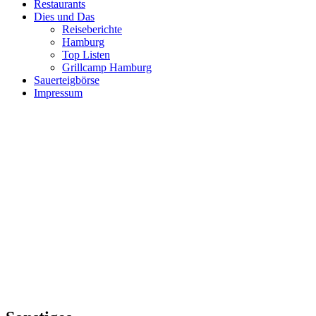
Restaurants
Dies und Das
Reiseberichte
Hamburg
Top Listen
Grillcamp Hamburg
Sauerteigbörse
Impressum