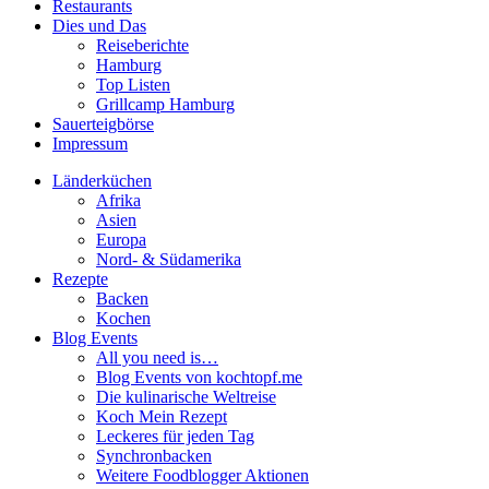
Restaurants
Dies und Das
Reiseberichte
Hamburg
Top Listen
Grillcamp Hamburg
Sauerteigbörse
Impressum
Länderküchen
Afrika
Asien
Europa
Nord- & Südamerika
Rezepte
Backen
Kochen
Blog Events
All you need is…
Blog Events von kochtopf.me
Die kulinarische Weltreise
Koch Mein Rezept
Leckeres für jeden Tag
Synchronbacken
Weitere Foodblogger Aktionen