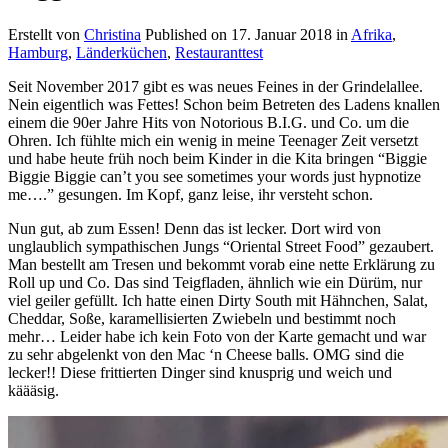
Erstellt von
Christina
Published on
17. Januar 2018
in
Afrika
,
Hamburg
,
Länderküchen
,
Restauranttest
Seit November 2017 gibt es was neues Feines in der Grindelallee.
Nein eigentlich was Fettes! Schon beim Betreten des Ladens knallen
einem die 90er Jahre Hits von Notorious B.I.G. und Co. um die
Ohren. Ich fühlte mich ein wenig in meine Teenager Zeit versetzt
und habe heute früh noch beim Kinder in die Kita bringen “Biggie
Biggie Biggie can’t you see sometimes your words just hypnotize
me….” gesungen. Im Kopf, ganz leise, ihr versteht schon.
Nun gut, ab zum Essen! Denn das ist lecker. Dort wird von
unglaublich sympathischen Jungs “Oriental Street Food” gezaubert.
Man bestellt am Tresen und bekommt vorab eine nette Erklärung zu
Roll up und Co. Das sind Teigfladen, ähnlich wie ein Dürüm, nur
viel geiler gefüllt. Ich hatte einen Dirty South mit Hähnchen, Salat,
Cheddar, Soße, karamellisierten Zwiebeln und bestimmt noch
mehr… Leider habe ich kein Foto von der Karte gemacht und war
zu sehr abgelenkt von den Mac ‘n Cheese balls. OMG sind die
lecker!! Diese frittierten Dinger sind knusprig und weich und
käääsig.