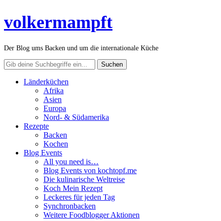
volkermampft
Der Blog ums Backen und um die internationale Küche
Länderküchen
Afrika
Asien
Europa
Nord- & Südamerika
Rezepte
Backen
Kochen
Blog Events
All you need is…
Blog Events von kochtopf.me
Die kulinarische Weltreise
Koch Mein Rezept
Leckeres für jeden Tag
Synchronbacken
Weitere Foodblogger Aktionen