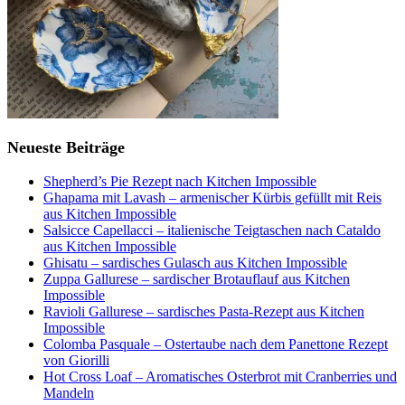
Neueste Beiträge
Shepherd’s Pie Rezept nach Kitchen Impossible
Ghapama mit Lavash – armenischer Kürbis gefüllt mit Reis
aus Kitchen Impossible
Salsicce Capellacci – italienische Teigtaschen nach Cataldo
aus Kitchen Impossible
Ghisatu – sardisches Gulasch aus Kitchen Impossible
Zuppa Gallurese – sardischer Brotauflauf aus Kitchen
Impossible
Ravioli Gallurese – sardisches Pasta-Rezept aus Kitchen
Impossible
Colomba Pasquale – Ostertaube nach dem Panettone Rezept
von Giorilli
Hot Cross Loaf – Aromatisches Osterbrot mit Cranberries und
Mandeln