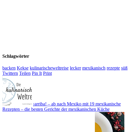
Schlagwörter
backen
Kekse
kulinarischeweltreise
lecker
mexikanisch
rezepte
süß
Twittern
Teilen
Pin It
Print
¡arriba! – ab nach Mexiko mit 19 mexikanische
Rezepten – die besten Gerichte der mexikanischen Küche