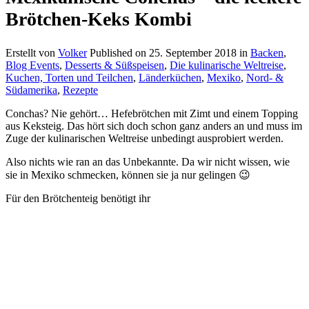
Brötchen-Keks Kombi
Erstellt von
Volker
Published on
25. September 2018
in
Backen
,
Blog Events
,
Desserts & Süßspeisen
,
Die kulinarische Weltreise
,
Kuchen, Torten und Teilchen
,
Länderküchen
,
Mexiko
,
Nord- &
Südamerika
,
Rezepte
Conchas? Nie gehört… Hefebrötchen mit Zimt und einem Topping
aus Keksteig. Das hört sich doch schon ganz anders an und muss im
Zuge der kulinarischen Weltreise unbedingt ausprobiert werden.
Also nichts wie ran an das Unbekannte. Da wir nicht wissen, wie
sie in Mexiko schmecken, können sie ja nur gelingen 😉
Für den Brötchenteig benötigt ihr