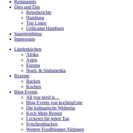
Restaurants
Dies und Das
Reiseberichte
Hamburg
Top Listen
Grillcamp Hamburg
Sauerteigbörse
Impressum
Länderküchen
Afrika
Asien
Europa
Nord- & Südamerika
Rezepte
Backen
Kochen
Blog Events
All you need is…
Blog Events von kochtopf.me
Die kulinarische Weltreise
Koch Mein Rezept
Leckeres für jeden Tag
Synchronbacken
Weitere Foodblogger Aktionen