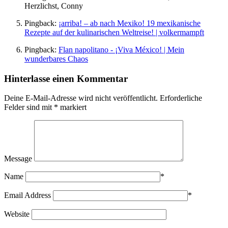
Herzlichst, Conny
Pingback:
¡arriba! – ab nach Mexiko! 19 mexikanische
Rezepte auf der kulinarischen Weltreise! | volkermampft
Pingback:
Flan napolitano - ¡Viva México! | Mein
wunderbares Chaos
Hinterlasse einen Kommentar
Deine E-Mail-Adresse wird nicht veröffentlicht.
Erforderliche
Felder sind mit
*
markiert
Message
Name
*
Email Address
*
Website