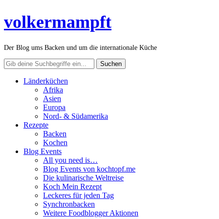
volkermampft
Der Blog ums Backen und um die internationale Küche
Länderküchen
Afrika
Asien
Europa
Nord- & Südamerika
Rezepte
Backen
Kochen
Blog Events
All you need is…
Blog Events von kochtopf.me
Die kulinarische Weltreise
Koch Mein Rezept
Leckeres für jeden Tag
Synchronbacken
Weitere Foodblogger Aktionen