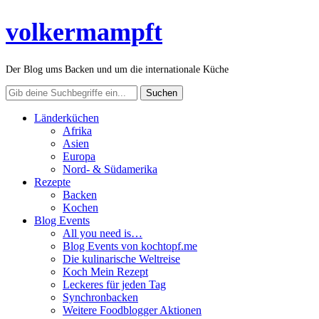
volkermampft
Der Blog ums Backen und um die internationale Küche
Länderküchen
Afrika
Asien
Europa
Nord- & Südamerika
Rezepte
Backen
Kochen
Blog Events
All you need is…
Blog Events von kochtopf.me
Die kulinarische Weltreise
Koch Mein Rezept
Leckeres für jeden Tag
Synchronbacken
Weitere Foodblogger Aktionen