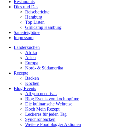
Restaurants
Dies und Das
Reiseberichte
Hamburg
Top Listen
Grillcamp Hamburg
Sauerteigbörse
Impressum
Länderküchen
Afrika
Asien
Europa
Nord- & Südamerika
Rezepte
Backen
Kochen
Blog Events
All you need is…
Blog Events von kochtopf.me
Die kulinarische Weltreise
Koch Mein Rezept
Leckeres für jeden Tag
Synchronbacken
Weitere Foodblogger Aktionen