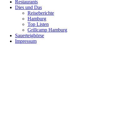
Restaurants
Dies und Das
Reiseberichte
Hamburg
Top Listen
Grillcamp Hamburg
Sauerteigbörse
Impressum