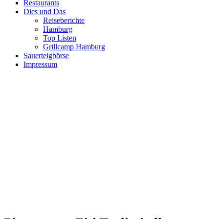
Restaurants
Dies und Das
Reiseberichte
Hamburg
Top Listen
Grillcamp Hamburg
Sauerteigbörse
Impressum