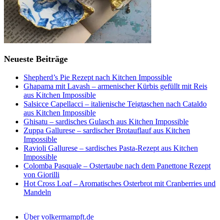
Neueste Beiträge
Shepherd’s Pie Rezept nach Kitchen Impossible
Ghapama mit Lavash – armenischer Kürbis gefüllt mit Reis
aus Kitchen Impossible
Salsicce Capellacci – italienische Teigtaschen nach Cataldo
aus Kitchen Impossible
Ghisatu – sardisches Gulasch aus Kitchen Impossible
Zuppa Gallurese – sardischer Brotauflauf aus Kitchen
Impossible
Ravioli Gallurese – sardisches Pasta-Rezept aus Kitchen
Impossible
Colomba Pasquale – Ostertaube nach dem Panettone Rezept
von Giorilli
Hot Cross Loaf – Aromatisches Osterbrot mit Cranberries und
Mandeln
Über volkermampft.de