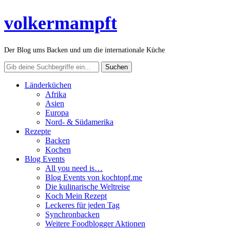
volkermampft
Der Blog ums Backen und um die internationale Küche
Länderküchen
Afrika
Asien
Europa
Nord- & Südamerika
Rezepte
Backen
Kochen
Blog Events
All you need is…
Blog Events von kochtopf.me
Die kulinarische Weltreise
Koch Mein Rezept
Leckeres für jeden Tag
Synchronbacken
Weitere Foodblogger Aktionen