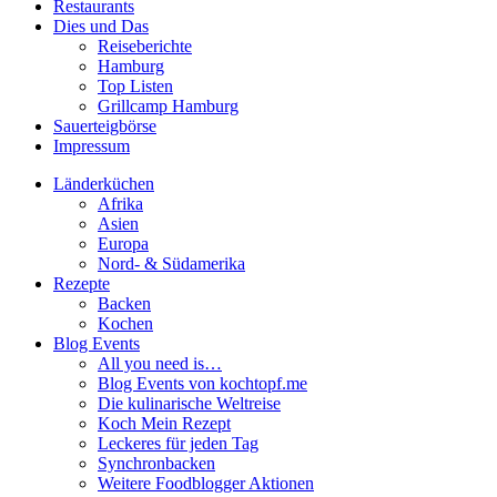
Restaurants
Dies und Das
Reiseberichte
Hamburg
Top Listen
Grillcamp Hamburg
Sauerteigbörse
Impressum
Länderküchen
Afrika
Asien
Europa
Nord- & Südamerika
Rezepte
Backen
Kochen
Blog Events
All you need is…
Blog Events von kochtopf.me
Die kulinarische Weltreise
Koch Mein Rezept
Leckeres für jeden Tag
Synchronbacken
Weitere Foodblogger Aktionen